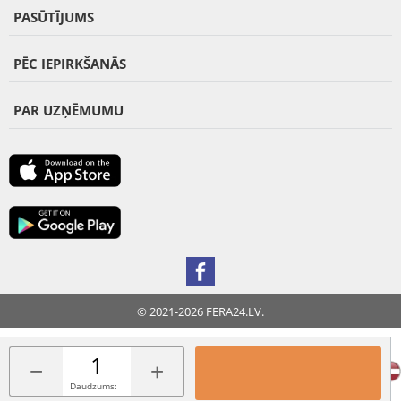
PASŪTĪJUMS
PĒC IEPIRKŠANĀS
PAR UZŅĒMUMU
© 2021-2026 FERA24.LV.
FERA INTERNATIONAL:
−
+
Daudzums: