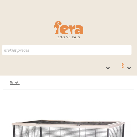
ZOO VEIKALS
0
Būrīši