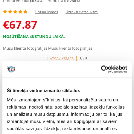
Producent:
Produkta ID:
73612
INTERZOO
1 Atsauksmes
Uzrakstīt atsauksmi
€
67.87
NOSŪTĪŠANA 48 STUNDU LAIKĀ.
Mūsu klienta fotogrāfijas
Mūsu klienta fotogrāfijas
1 ATSAUKSMES
5 z 5
Šī tīmekļa vietne izmanto sīkfailus
100%
Mēs izmantojam sīkfailus, lai personalizētu saturu un
reklāmas, nodrošinātu sociālo saziņas līdzekļu funkcijas
un analizētu mūsu datplūsmu. Informāciju par to, kā jūs
izmantojat mūsu vietni, mēs arī kopīgojam ar saviem
100% KLIENTU IESAKA ŠO PRODUKTU
sociālās saziņas līdzekļu, reklamēšanas un analīzes
UZRAKSTĪT ATSAUKSMI