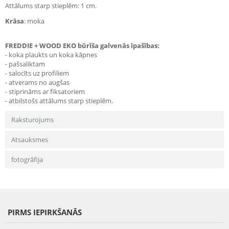
Attālums starp stieplēm: 1 cm.
Krāsa
: moka
FREDDIE + WOOD EKO būrīša galvenās īpašības:
- koka plaukts un koka kāpnes
- pašsaliktam
- salocīts uz profiliem
- atverams no augšas
- stiprināms ar fiksatoriem
- atbilstošs attālums starp stieplēm.
Raksturojums
Atsauksmes
fotogrāfija
PIRMS IEPIRKŠANĀS