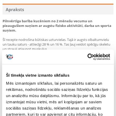
Recommend
Apraksts
Pilnvērtīga barība kucēniem no 2 mēnešu vecuma un
pieaugušiem suņiem ar augstu fizisko aktivitāti, darba un sporta
suņiem.
Šī recepte nodrošina būtiskas uzturvielas. Tajā ir augsts olbaltumvielu
un tauku saturs - attiecīgi 28 % un 16 %. Tas ļauj veidot spēcīgu skeletu
un strauji atjaunot muskuļus.
Tā nesatur cukuru, soju un ĢMO.
Šī tīmekļa vietne izmanto sīkfailus
Sastāvs:
Mēs izmantojam sīkfailus, lai personalizētu saturu un
reklāmas, nodrošinātu sociālo saziņas līdzekļu funkcijas
Graudaugi, gaļa un dzīvnieku izcelsmes blakusprodukti, augu izcelsmes
un analizētu mūsu datplūsmu. Informāciju par to, kā jūs
blakusprodukti, eļļas un tauki, minerālvielas
izmantojat mūsu vietni, mēs arī kopīgojam ar saviem
sociālās saziņas līdzekļu, reklamēšanas un analīzes
partneriem, kuri to var apvienot ar citu informāciju, ko