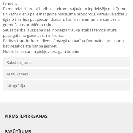
tendenci.
Pirmo reizi izbarojot barību, ieteicams sajaukt ar iepriekšējo maisījumu
un katru dienu palielināt jaunā maisījuma proporciju. Pārejai vajadzētu
ilgt no trim līdz pat piecām dienām. Tas līdz minimumam samazina
gremošanas problēmu risku.
Sausā barība jāuzglabā cieši noslēgtā traukā istabas temperatūrā,
pasargātā no gaismas un mitruma.
Barības trauciņi katru dienu jāmazgā un barība jānomaina pret jaunu,
bet nesakošļātā barība jāizmet.
Nodrošiniet sunim piekļuvi svaigam ūdenim.
Raksturojums
Atsauksmes
fotogrāfija
PIRMS IEPIRKŠANĀS
PASŪTĪJUMS