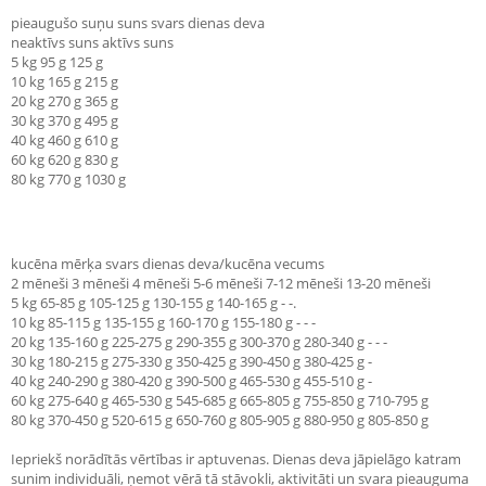
pieaugušo suņu suns svars dienas deva
neaktīvs suns aktīvs suns
5 kg 95 g 125 g
10 kg 165 g 215 g
20 kg 270 g 365 g
30 kg 370 g 495 g
40 kg 460 g 610 g
60 kg 620 g 830 g
80 kg 770 g 1030 g
kucēna mērķa svars dienas deva/kucēna vecums
2 mēneši 3 mēneši 4 mēneši 5-6 mēneši 7-12 mēneši 13-20 mēneši
5 kg 65-85 g 105-125 g 130-155 g 140-165 g - -.
10 kg 85-115 g 135-155 g 160-170 g 155-180 g - - -
20 kg 135-160 g 225-275 g 290-355 g 300-370 g 280-340 g - - -
30 kg 180-215 g 275-330 g 350-425 g 390-450 g 380-425 g -
40 kg 240-290 g 380-420 g 390-500 g 465-530 g 455-510 g -
60 kg 275-640 g 465-530 g 545-685 g 665-805 g 755-850 g 710-795 g
80 kg 370-450 g 520-615 g 650-760 g 805-905 g 880-950 g 805-850 g
Iepriekš norādītās vērtības ir aptuvenas. Dienas deva jāpielāgo katram
sunim individuāli, ņemot vērā tā stāvokli, aktivitāti un svara pieauguma