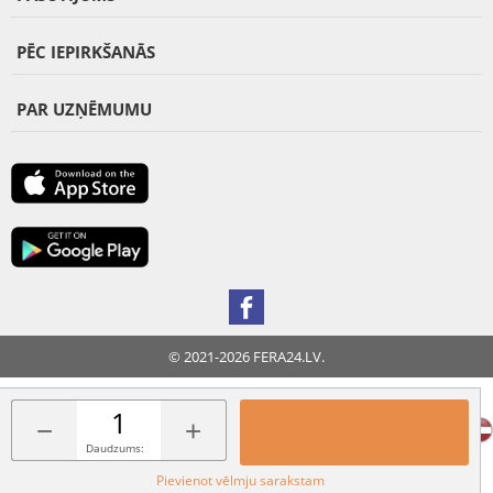
PĒC IEPIRKŠANĀS
PAR UZŅĒMUMU
© 2021-2026 FERA24.LV.
FERA INTERNATIONAL:
−
+
Daudzums:
Pievienot vēlmju sarakstam