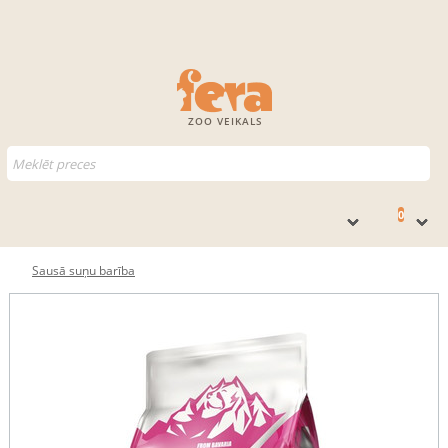
ZOO VEIKALS
0
Sausā suņu barība