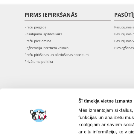
PIRMS IEPIRKŠANĀS
PASŪTĪ
Preču piegāde
Pasūtījuma 
Pasūtījuma izpildes laiks
Pasūtījuma 
Preču pieejamība
Pasūtījuma 
Reģistrācija interneta veikalā
Pieslēgšanā
Preču pirkšanas un pārdošanas noteikumi
Privātuma politika
Šī tīmekļa vietne izmanto 
Mēs izmantojam sīkfailus, 
funkcijas un analizētu mūs
kopīgojam ar saviem sociāl
ar citu informāciju, ko viņ