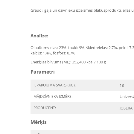
Graudi, gaļa un dzīvnieku izcelsmes blakusprodukti, eļļas u
Analīze:
Olbaltumvielas: 23%, tauki: 9%, šķiedrvielas: 2.7%, pelni: 7
kalcijs: 1.4%, fosfors: 0.7%
Enerģijas blīvums (ME): 352,400 kcal / 100 g
Parametri
IEPAKOJUMA SVARS (KG):
18
MĀJDZĪVNIEKA IZMĒRS:
Univers
PRODUCENT:
JOSERA
Mērķis