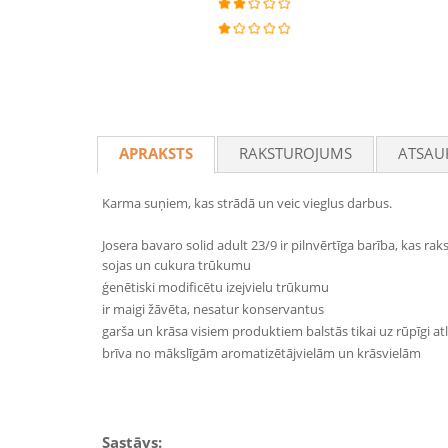
APRAKSTS
RAKSTUROJUMS
ATSAU
Karma suņiem, kas strādā un veic vieglus darbus.
Josera bavaro solid adult 23/9 ir pilnvērtīga barība, kas raks
sojas un cukura trūkumu
ģenētiski modificētu izejvielu trūkumu
ir maigi žāvēta, nesatur konservantus
garša un krāsa visiem produktiem balstās tikai uz rūpīgi at
brīva no mākslīgām aromatizētājvielām un krāsvielām
Sastāvs: