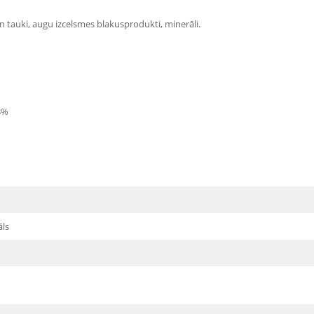
n tauki, augu izcelsmes blakusprodukti, minerāli.
.3%
āls