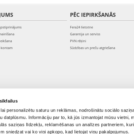
JUMS
PĒC IEPIRKŠANĀS
apstiprinājums
Fera24 lietotne
mainīšana
Garantija un serviss
veikšana
PVN rēķini
s kontam
Sūdzības un preču atgriešana
sīkfailus
lai personalizētu saturu un reklāmas, nodrošinātu sociālo saziņa
u datplūsmu. Informāciju par to, kā jūs izmantojat mūsu vietni, 
ās saziņas līdzekļu, reklamēšanas un analīzes partneriem, kuri
iem sniedzat vai ko viņi apkopo, kad lietojat viņu pakalpojumus.