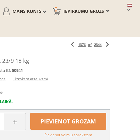
0
MANS KONTS
IEPIRKUMU GROZS
1376
of
2344
 23/9 18 kg
ta ID:
50941
mes
Uzrakstīt atsauksmi
g)
LAIKĀ.
+
PIEVIENOT GROZAM
Pievienot vēlmju sarakstam