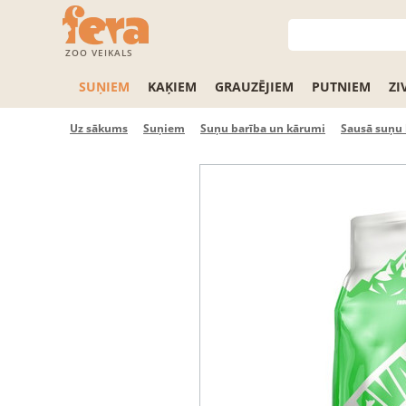
ZOO VEIKALS
SUŅIEM
KAĶIEM
GRAUZĒJIEM
PUTNIEM
ZI
Uz sākums
Suņiem
Suņu barība un kārumi
Sausā suņu 