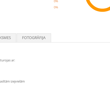
0%
0%
Rec
KSMES
FOTOGRĀFIJA
turojas ar:
lasītām izejvielām