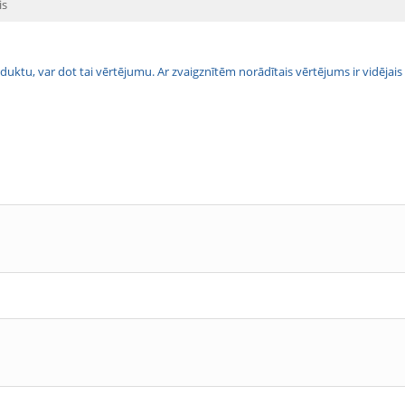
is
 produktu, var dot tai vērtējumu. Ar zvaigznītēm norādītais vērtējums ir vidē