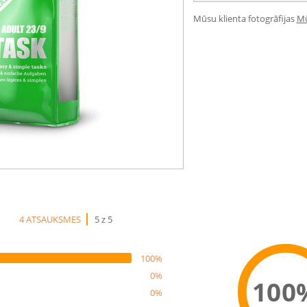
Mūsu klienta fotogrāfijas
Mū
4 ATSAUKSMES
5 z 5
100%
0%
100
0%