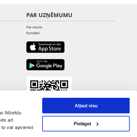
PAR UZŅĒMUMU
Par mums
Kontakti
Atļaut visu
s līdzekļu
mēs arī
Pielāgot
 to var apvienot