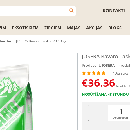
KONTAKTI
VĪM
EKSOTISKIEM
ZIRGIEM
MĀJAS
AKCIJAS
BLOGS
barība
JOSERA Bavaro Task 23/9 18 kg
JOSERA Bavaro Task
Producent:
Produk
JOSERA
4 Atsauks
€
36.36
(2.02 € / k
NOSŪTĪŠANA 48 STUNDU 
−
Daudzums: