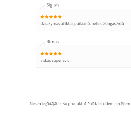
Sigitas
Užsakymas atliktas puikiai, šunelis dėkingas.Ačiū
Rimas
viskas super,ačiū.
Nesen iegādājāties šo produktu? Palīdziet citiem pircējiem i