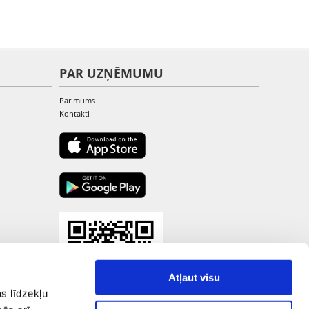
PAR UZŅĒMUMU
Par mums
Kontakti
Atļaut visu
s līdzekļu