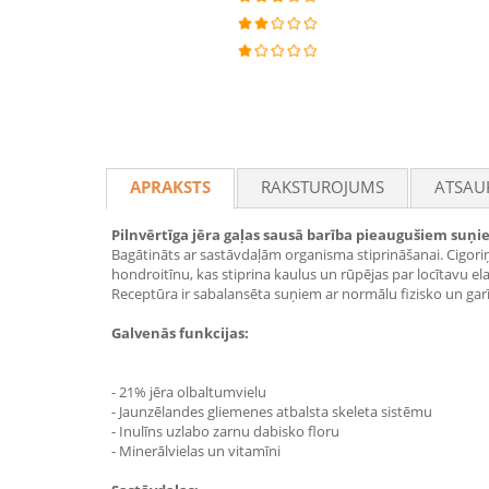
APRAKSTS
RAKSTUROJUMS
ATSAU
Pilnvērtīga jēra gaļas sausā barība pieaugušiem suņi
Bagātināts ar sastāvdaļām organisma stiprināšanai. Cigoriņu
hondroitīnu, kas stiprina kaulus un rūpējas par locītavu ela
Receptūra ir sabalansēta suņiem ar normālu fizisko un garīg
Galvenās funkcijas:
- 21% jēra olbaltumvielu
- Jaunzēlandes gliemenes atbalsta skeleta sistēmu
- Inulīns uzlabo zarnu dabisko floru
- Minerālvielas un vitamīni