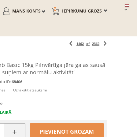
0
MANS KONTS
IEPIRKUMU GROZS
1462
of
2362
 Basic 15kg Pilnvērtīga jēra gaļas sausā
suņiem ar normālu aktivitāti
ta ID:
68406
mes
Uzrakstīt atsauksmi
g)
LAIKĀ.
+
PIEVIENOT GROZAM