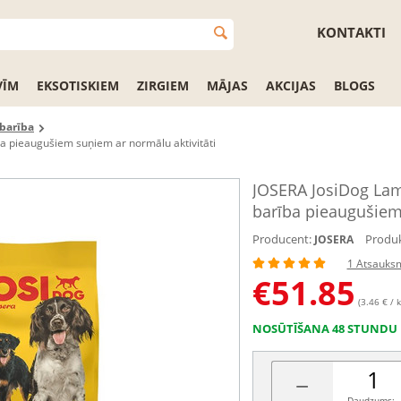
KONTAKTI
VĪM
EKSOTISKIEM
ZIRGIEM
MĀJAS
AKCIJAS
BLOGS
barība
ba pieaugušiem suņiem ar normālu aktivitāti
JOSERA JosiDog Lamb
barība pieaugušiem 
Producent:
Produk
JOSERA
1 Atsauks
€
51.85
(3.46 € / k
NOSŪTĪŠANA 48 STUNDU 
−
Daudzums: