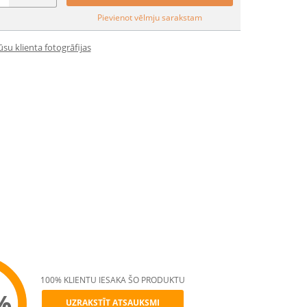
Pievienot vēlmju sarakstam
su klienta fotogrāfijas
100% KLIENTU IESAKA ŠO PRODUKTU
%
UZRAKSTĪT ATSAUKSMI