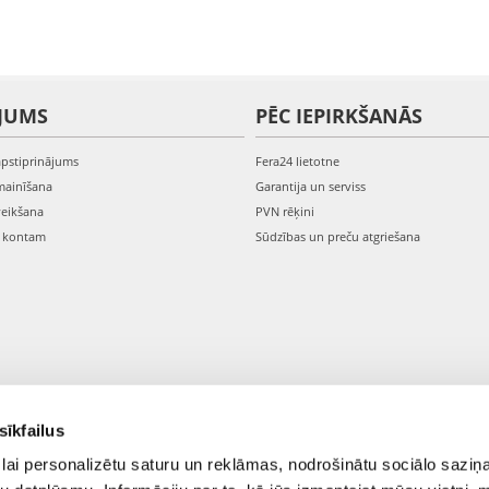
JUMS
PĒC IEPIRKŠANĀS
apstiprinājums
Fera24 lietotne
mainīšana
Garantija un serviss
veikšana
PVN rēķini
s kontam
Sūdzības un preču atgriešana
sīkfailus
lai personalizētu saturu un reklāmas, nodrošinātu sociālo saziņa