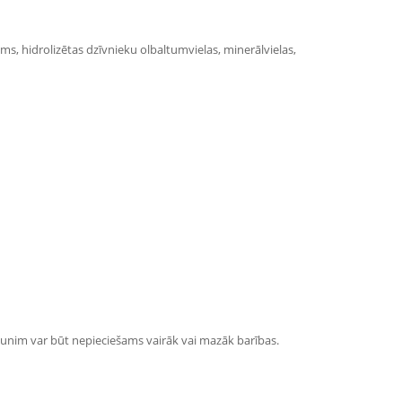
ms, hidrolizētas dzīvnieku olbaltumvielas, minerālvielas,
 sunim var būt nepieciešams vairāk vai mazāk barības.