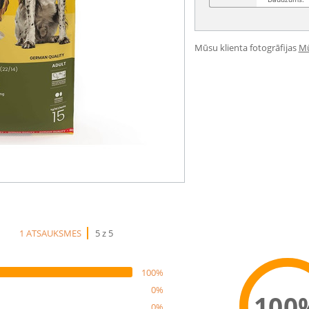
Mūsu klienta fotogrāfijas
Mū
1 ATSAUKSMES
5 z 5
100%
0%
100
0%