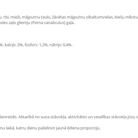
, rīsi, mieži, mājputnu tauki, žāvētas mājputnu olbaltumvielas, biešu mīkstu
ndes zaļo gliemju (Perna canaliculus) gaļa.
, kalcijs: 2%, fosfors: 1,2%, nātrijs: 0,4%.
dienreizēs. Atkarībā no suņa stāvokļa, aktivitātes un veselības stāvokļa jūsu
nu laikā, katru dienu palielinot jaunā ēdiena proporciju.