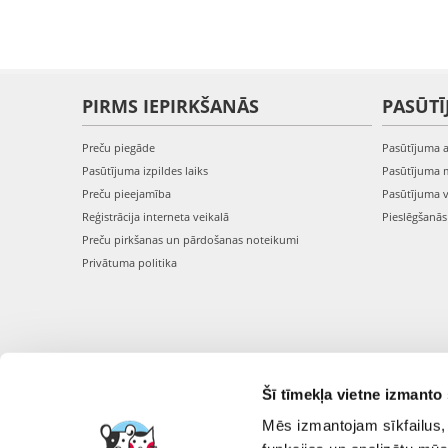
PIRMS IEPIRKŠANĀS
PASŪTĪ
Preču piegāde
Pasūtījuma 
Pasūtījuma izpildes laiks
Pasūtījuma 
Preču pieejamība
Pasūtījuma 
Reģistrācija interneta veikalā
Pieslēgšanā
Preču pirkšanas un pārdošanas noteikumi
Privātuma politika
Šī tīmekļa vietne izmanto 
Mēs izmantojam sīkfailus, 