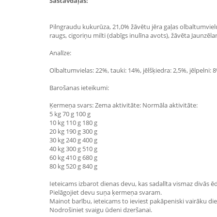
Sastāvdaļas:
Pilngraudu kukurūza, 21,0% žāvētu jēra gaļas olbaltumvielu
raugs, cigoriņu milti (dabīgs inulīna avots), žāvēta Jaunzēla
Analīze:
Olbaltumvielas: 22%, tauki: 14%, jēlšķiedra: 2,5%, jēlpelni: 8%
Barošanas ieteikumi:
Ķermeņa svars: Zema aktivitāte: Normāla aktivitāte:
5 kg 70 g 100 g
10 kg 110 g 180 g
20 kg 190 g 300 g
30 kg 240 g 400 g
40 kg 300 g 510 g
60 kg 410 g 680 g
80 kg 520 g 840 g
Ieteicams izbarot dienas devu, kas sadalīta vismaz divās ē
Pielāgojiet devu suņa ķermeņa svaram.
Mainot barību, ieteicams to ieviest pakāpeniski vairāku die
Nodrošiniet svaigu ūdeni dzeršanai.