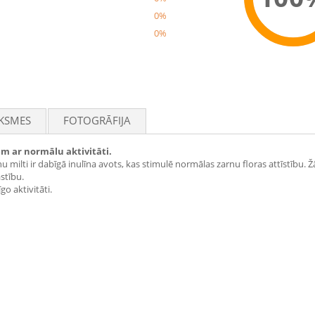
0%
0%
Rec
KSMES
FOTOGRĀFIJA
em ar normālu aktivitāti.
 milti ir dabīgā inulīna avots, kas stimulē normālas zarnu floras attīstību.
stību.
o aktivitāti.