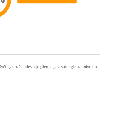
ommend
 Žāvēta Jaunzēlandes zaļo gliemju gaļa satur glikozamīnu un