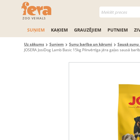
ZOO VEIKALS
SUŅIEM
KAĶIEM
GRAUZĒJIEM
PUTNIEM
ZI
Uz sākums
Suņiem
Suņu barība un kārumi
Sausā suņu 
JOSERA JosiDog Lamb Basic 15kg Pilnvērtīga jēra gaļas sausā barī