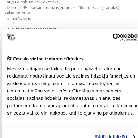
- augu olbaltumvielu ekstrakti,
- Dārzeņi (4% burkāni oranžās granulās, 4% zirņi zaļās granulās),
- eļļas un tauki,
- minerālvielas.
ANALĪTISKIE KOMPONENTI
- olbaltumvielas 28%
- tauku saturs 9%.
- neorganiskās vielas 9%
- jēlšķiedra 2,5%
Šī tīmekļa vietne izmanto sīkfailus
PIEDEVUMI / 1 kg
-A vitamīns 11696 SV,
Mēs izmantojam sīkfailus, lai personalizētu saturu un
- D3 vitamīns 1290 SV,
reklāmas, nodrošinātu sociālo saziņas līdzekļu funkcijas un
- kālija jodīds 1,4 mg
analizētu mūsu datplūsmu. Informāciju par to, kā jūs
- vara sulfāta pentahidrāts 15,2 mg
- mangāna sulfāta monohidrāts 24,8 mg
izmantojat mūsu vietni, mēs arī kopīgojam ar saviem
- cinka sulfāta monohidrāts 116,9 mg
sociālās saziņas līdzekļu, reklamēšanas un analīzes
Uzturvērtība 347 kcal/100 g
partneriem, kuri to var apvienot ar citu informāciju, ko viņiem
sniedzat vai ko viņi apkopo, kad lietojat viņu pakalpojumus.
IETEICAMĀ BAROŠANA
Barojiet saskaņā ar marķējuma norādījumiem.
Pielāgojiet barības daudzumu atbilstoši kaķa aktivitātes līmenim un
Rādīt detalizēti