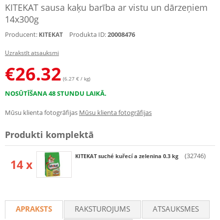
KITEKAT sausa kaķu barība ar vistu un dārzeņiem
14x300g
Producent:
Produkta ID:
20008476
KITEKAT
Uzrakstīt atsauksmi
€
26.32
(6.27 € / kg)
NOSŪTĪŠANA 48 STUNDU LAIKĀ.
Mūsu klienta fotogrāfijas
Mūsu klienta fotogrāfijas
Produkti komplektā
(32746)
KITEKAT suché kuřecí a zelenina 0.3 kg
14 x
APRAKSTS
RAKSTUROJUMS
ATSAUKSMES