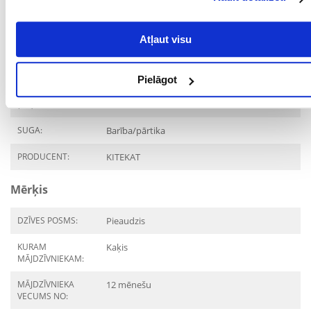
kondīcijai. Neaizmirstiet savam mājdzīvniekam nodrošināt pastāvīgu
piekļuvi svaigam ūdenim. Mainot mājdzīvnieka uzturu, ņemiet vērā
pārejas periodu. Pirms diagrammas lietošanas pārliecinieties, ka jūsu
kaķis ir vesels un labā stāvoklī.
Atļaut visu
Parametri
Pielāgot
IEPAKOJUMA SVARS
4.2
(KG):
SUGA:
Barība/pārtika
PRODUCENT:
KITEKAT
Mērķis
DZĪVES POSMS:
Pieaudzis
KURAM
Kaķis
MĀJDZĪVNIEKAM:
MĀJDZĪVNIEKA
12 mēnešu
VECUMS NO: