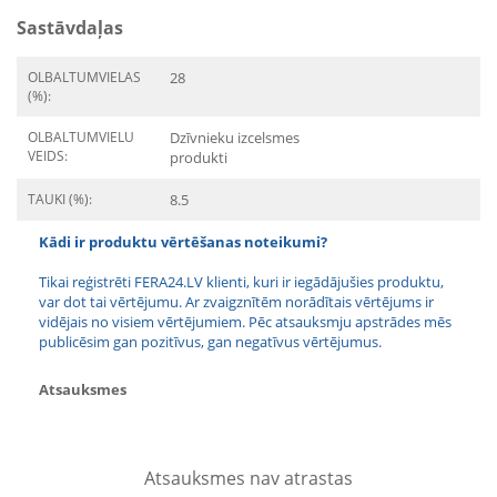
Sastāvdaļas
OLBALTUMVIELAS
28
(%):
OLBALTUMVIELU
Dzīvnieku izcelsmes
VEIDS:
produkti
TAUKI (%):
8.5
Kādi ir produktu vērtēšanas noteikumi?
Tikai reģistrēti FERA24.LV klienti, kuri ir iegādājušies produktu,
var dot tai vērtējumu. Ar zvaigznītēm norādītais vērtējums ir
vidējais no visiem vērtējumiem. Pēc atsauksmju apstrādes mēs
publicēsim gan pozitīvus, gan negatīvus vērtējumus.
Atsauksmes
Atsauksmes nav atrastas