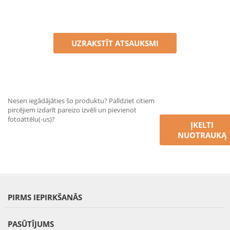
UZRAKSTĪT ATSAUKSMI
Nesen iegādājāties šo produktu? Palīdziet citiem
pircējiem izdarīt pareizo izvēli un pievienot
fotoattēlu(-us)?
ĮKELTI
NUOTRAUKĄ
PIRMS IEPIRKŠANĀS
PASŪTĪJUMS