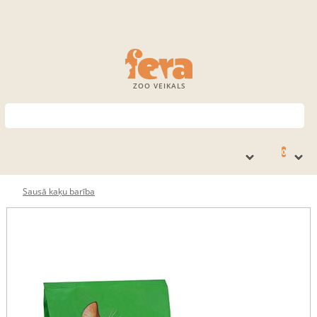
ZOO VEIKALS
0
Sausā kaķu barība