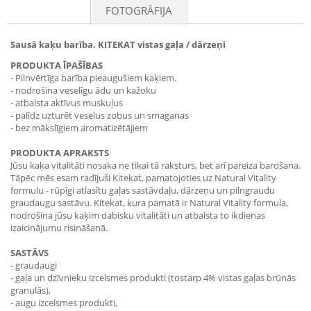
FOTOGRĀFIJA
Sausā kaķu barība.
KITEKAT vistas gaļa / dārzeņi
PRODUKTA ĪPAŠĪBAS
- Pilnvērtīga barība pieaugušiem kaķiem.
- nodrošina veselīgu ādu un kažoku
- atbalsta aktīvus muskuļus
- palīdz uzturēt veselus zobus un smaganas
- bez mākslīgiem aromatizētājiem
PRODUKTA APRAKSTS
Jūsu kaķa vitalitāti nosaka ne tikai tā raksturs, bet arī pareiza barošana.
Tāpēc mēs esam radījuši Kitekat, pamatojoties uz Natural Vitality
formulu - rūpīgi atlasītu gaļas sastāvdaļu, dārzeņu un pilngraudu
graudaugu sastāvu. Kitekat, kura pamatā ir Natural Vitality formula,
nodrošina jūsu kaķim dabisku vitalitāti un atbalsta to ikdienas
izaicinājumu risināšanā.
SASTĀVS
- graudaugi
- gaļa un dzīvnieku izcelsmes produkti (tostarp 4% vistas gaļas brūnās
granulās),
- augu izcelsmes produkti,