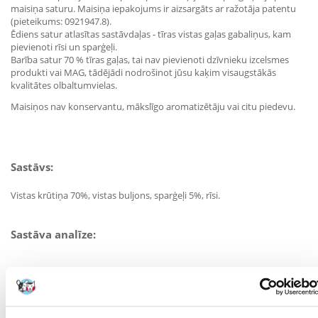
maisiņa saturu. Maisiņa iepakojums ir aizsargāts ar ražotāja patentu
(pieteikums: 0921947.8).
Ēdiens satur atlasītas sastāvdaļas - tīras vistas gaļas gabaliņus, kam
pievienoti rīsi un sparģeļi.
Barība satur 70 % tīras gaļas, tai nav pievienoti dzīvnieku izcelsmes
produkti vai MAG, tādējādi nodrošinot jūsu kaķim visaugstākās
kvalitātes olbaltumvielas.
Maisiņos nav konservantu, mākslīgo aromatizētāju vai citu piedevu.
Sastāvs:
Vistas krūtiņa 70%, vistas buljons, sparģeļi 5%, rīsi.
Sastāva analīze:
olbaltumvielas 15%, neapstrādātas šķiedras 0,1%, neapstrādāts tauks
1%, neapstrādāts pelnu saturs 1%, mitrums 81%."