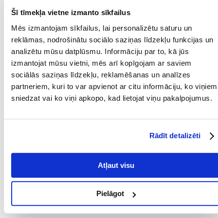
Šī tīmekļa vietne izmanto sīkfailus
Barošanas ieteikumi:
Mēs izmantojam sīkfailus, lai personalizētu saturu un
reklāmas, nodrošinātu sociālo saziņas līdzekļu funkcijas un
Kaķa ķermeņa masa: Dienas deva:
analizētu mūsu datplūsmu. Informāciju par to, kā jūs
0 - 3 kg 1 paciņa dienā
izmantojat mūsu vietni, mēs arī kopīgojam ar saviem
3 - 5 kg 2 paciņas dienā
sociālās saziņas līdzekļu, reklamēšanas un analīzes
>5 kg 3 paciņas dienā
partneriem, kuri to var apvienot ar citu informāciju, ko viņiem
Kā papildbarību var lietot līdz trīs reizēm nedēļā kā uzkodu. Lūdzu,
sniedzat vai ko viņi apkopo, kad lietojat viņu pakalpojumus.
kontrolēt svaru un vajadzības gadījumā pielāgot porcijas.
Pasniedziet istabas temperatūrā, nevis tieši no ledusskapja.
Pēc atvēršanas izlietot 2-3 dienu laikā.
Parametri
Rādīt detalizēti
IEPAKOJUMA SVARS
0.07
(KG):
Atļaut visu
SUGA:
Barība/pārtika
Pielāgot
PRODUCENT:
APPLAWS