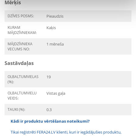
Mērķis
DZĪVES POSMS:
Pieaudzis
KURAM
Kaķis
MĀJDZĪVNIEKAM:
MĀJDZĪVNIEKA
1 mēneša
VECUMS NO:
Sastāvdaļas
OLBALTUMVIELAS
19
(%):
OLBALTUMVIELU
Vistas gaļa
VEIDS:
TAUKI (%):
0.3
Kādi ir produktu vērtēšanas noteikumi?
Tikai reģistrēti FERA24.LV klienti, kuri ir iegādājušies produktu,