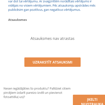
var dot tai vērtējumu. Ar zvaigznītēm norādītais vērtējums ir
vidējais no visiem vērtējumiem. Pēc atsauksmju apstrādes mēs
publicēsim gan pozitīvus, gan negatīvus vērtējumus.
Atsauksmes
Atsauksmes nav atrastas
UZRAKSTĪT ATSAUKSMI
Nesen iegādājāties šo produktu? Palīdziet citiem
pircējiem izdarīt pareizo izvēli un pievienot
fotoattēlu(-us)?
ĮKELTI
NUOTRAUKĄ