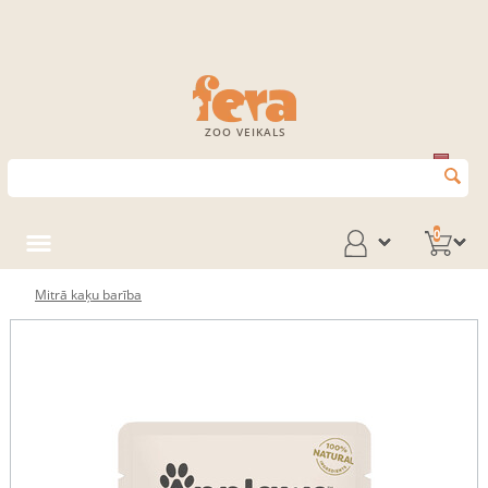
ZOO VEIKALS
0
Mitrā kaķu barība