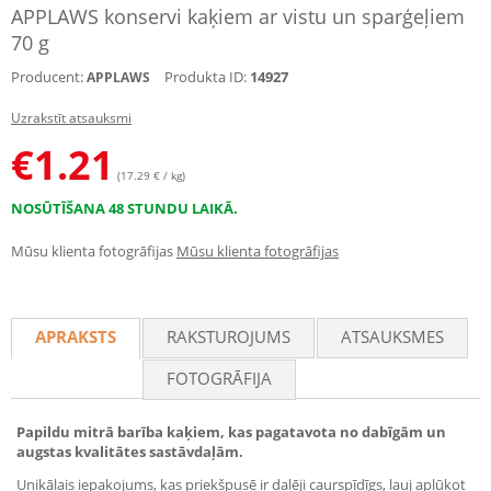
APPLAWS konservi kaķiem ar vistu un sparģeļiem
70 g
Producent:
Produkta ID:
14927
APPLAWS
Uzrakstīt atsauksmi
€
1.21
(17.29 € / kg)
NOSŪTĪŠANA 48 STUNDU LAIKĀ.
Mūsu klienta fotogrāfijas
Mūsu klienta fotogrāfijas
APRAKSTS
RAKSTUROJUMS
ATSAUKSMES
FOTOGRĀFIJA
Papildu mitrā barība kaķiem, kas pagatavota no dabīgām un
augstas kvalitātes sastāvdaļām.
Unikālais iepakojums, kas priekšpusē ir daļēji caurspīdīgs, ļauj aplūkot