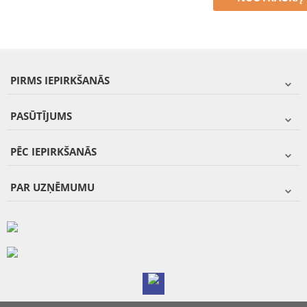
PIRMS IEPIRKŠANĀS
PASŪTĪJUMS
PĒC IEPIRKŠANĀS
PAR UZŅĒMUMU