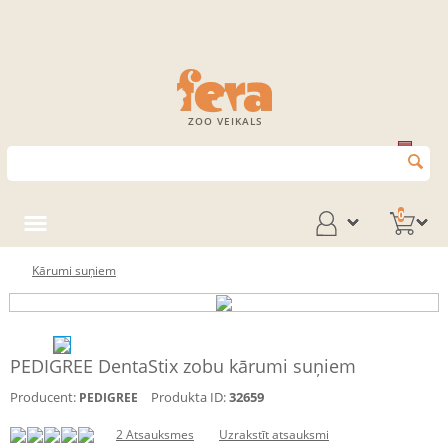
ZOO VEIKALS
0
Kārumi suņiem
PEDIGREE DentaStix zobu kārumi suņiem
Producent:
Produkta ID:
32659
PEDIGREE
2 Atsauksmes
Uzrakstīt atsauksmi