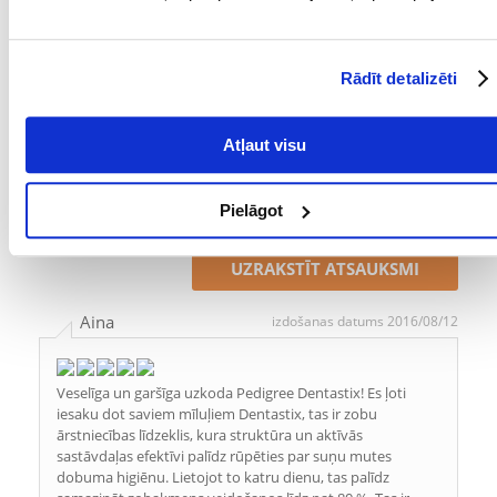
TAUKI (%):
1
Kādi ir produktu vērtēšanas noteikumi?
Rādīt detalizēti
Tikai reģistrēti FERA24.LV klienti, kuri ir iegādājušies produktu,
var dot tai vērtējumu. Ar zvaigznītēm norādītais vērtējums ir
Atļaut visu
vidējais no visiem vērtējumiem. Pēc atsauksmju apstrādes mēs
publicēsim gan pozitīvus, gan negatīvus vērtējumus.
Pielāgot
Atsauksmes
UZRAKSTĪT ATSAUKSMI
Aina
izdošanas datums 2016/08/12
Veselīga un garšīga uzkoda Pedigree Dentastix! Es ļoti
iesaku dot saviem mīluļiem Dentastix, tas ir zobu
ārstniecības līdzeklis, kura struktūra un aktīvās
sastāvdaļas efektīvi palīdz rūpēties par suņu mutes
dobuma higiēnu. Lietojot to katru dienu, tas palīdz