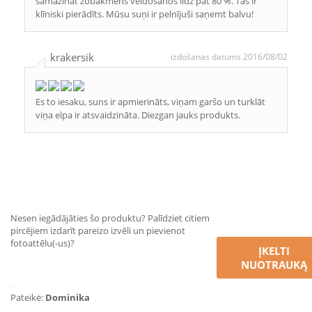
samazināt zobakmens veidošanos līdz pat 80 %. Tas ir
klīniski pierādīts. Mūsu suņi ir pelnījuši saņemt balvu!
krakersik
izdošanas datums 2016/08/02
Es to iesaku, suns ir apmierināts, viņam garšo un turklāt
viņa elpa ir atsvaidzināta. Diezgan jauks produkts.
Nesen iegādājāties šo produktu? Palīdziet citiem
pircējiem izdarīt pareizo izvēli un pievienot
fotoattēlu(-us)?
ĮKELTI
NUOTRAUKĄ
Pateikė:
Dominika