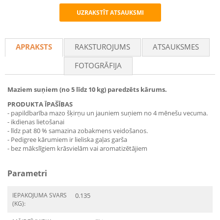
UZRAKSTĪT ATSAUKSMI
Recommend
APRAKSTS
RAKSTUROJUMS
ATSAUKSMES
FOTOGRĀFIJA
Maziem suņiem (no 5 līdz 10 kg) paredzēts kārums.
PRODUKTA ĪPAŠĪBAS
- papildbarība mazo šķirņu un jauniem suņiem no 4 mēnešu vecuma.
- ikdienas lietošanai
- līdz pat 80 % samazina zobakmens veidošanos.
- Pedigree kārumiem ir lieliska gaļas garša
- bez mākslīgiem krāsvielām vai aromatizētājiem
Parametri
IEPAKOJUMA SVARS
0.135
(KG):