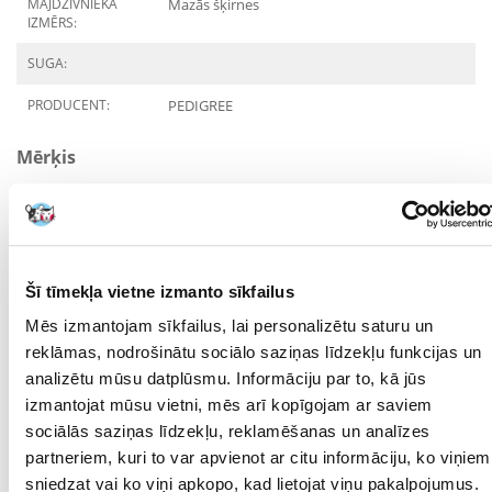
MĀJDZĪVNIEKA
Mazās šķirnes
IZMĒRS:
SUGA:
PRODUCENT:
PEDIGREE
Mērķis
DZĪVES POSMS:
Pieaudzis
KURAM
MĀJDZĪVNIEKAM:
Šī tīmekļa vietne izmanto sīkfailus
ĪPAŠAS PRASĪBAS:
Mutes dobuma higiēna
Mēs izmantojam sīkfailus, lai personalizētu saturu un
MĀJDZĪVNIEKA
12 mēnešu
reklāmas, nodrošinātu sociālo saziņas līdzekļu funkcijas un
VECUMS NO:
analizētu mūsu datplūsmu. Informāciju par to, kā jūs
izmantojat mūsu vietni, mēs arī kopīgojam ar saviem
Sastāvdaļas
sociālās saziņas līdzekļu, reklamēšanas un analīzes
partneriem, kuri to var apvienot ar citu informāciju, ko viņiem
OLBALTUMVIELAS
10
sniedzat vai ko viņi apkopo, kad lietojat viņu pakalpojumus.
(%):