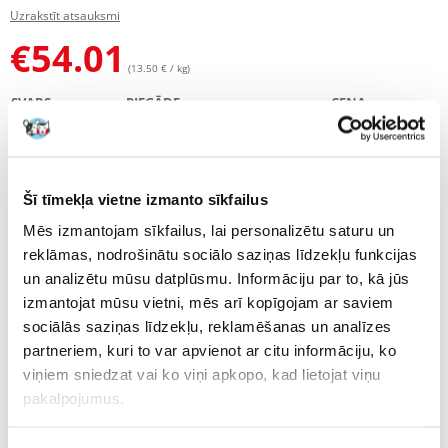
Uzrakstīt atsauksmi
€
54.01
(13.50 € / kg)
SVARS
PIEGĀDE
CENA
1.5 KG
€4.00
28.28 €
(€
18.85
/ KG)
Šī tīmekļa vietne izmanto sīkfailus
4 KG
BEZMAKSAS PIEGĀDE
54.01 €
(€
13.50
/ KG)
Mēs izmantojam sīkfailus, lai personalizētu saturu un
reklāmas, nodrošinātu sociālo saziņas līdzekļu funkcijas
NOSŪTĪŠANA 48 STUNDU LAIKĀ.
un analizētu mūsu datplūsmu. Informāciju par to, kā jūs
Mūsu klienta fotogrāfijas
Mūsu klienta fotogrāfijas
izmantojat mūsu vietni, mēs arī kopīgojam ar saviem
sociālās saziņas līdzekļu, reklamēšanas un analīzes
partneriem, kuri to var apvienot ar citu informāciju, ko
Raksturojums
viņiem sniedzat vai ko viņi apkopo, kad lietojat viņu
pakalpojumus.
Parametri