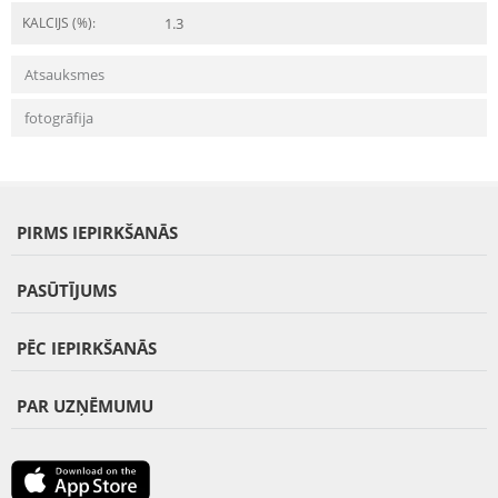
KALCIJS (%):
1.3
Atsauksmes
fotogrāfija
PIRMS IEPIRKŠANĀS
PASŪTĪJUMS
PĒC IEPIRKŠANĀS
PAR UZŅĒMUMU