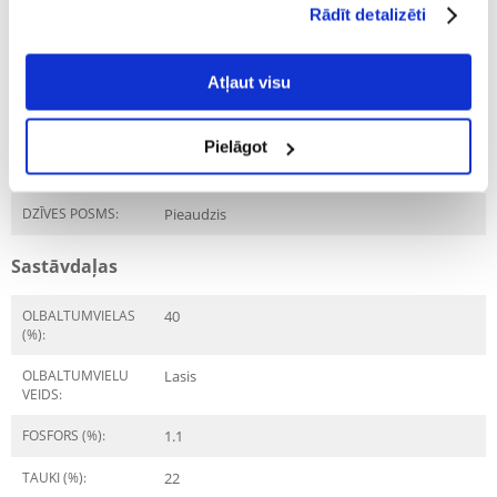
IEPAKOJUMA SVARS
4
Rādīt detalizēti
(KG):
PRODUKTU LĪNIJA:
Atļaut visu
PRODUCENT:
LEONARDO
Pielāgot
Mērķis
DZĪVES POSMS:
Pieaudzis
Sastāvdaļas
OLBALTUMVIELAS
40
(%):
OLBALTUMVIELU
Lasis
VEIDS:
FOSFORS (%):
1.1
TAUKI (%):
22