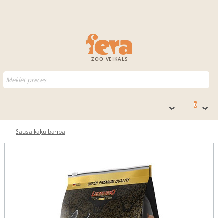
ZOO VEIKALS
0
Sausā kaķu barība