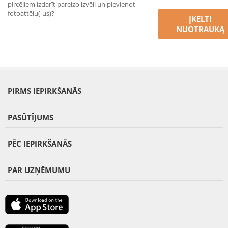
pircējiem izdarīt pareizo izvēli un pievienot
fotoattēlu(-us)?
ĮKELTI
NUOTRAUKĄ
PIRMS IEPIRKŠANĀS
PASŪTĪJUMS
PĒC IEPIRKŠANĀS
PAR UZŅĒMUMU