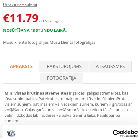
Uzrakstīt atsauksmi
€
11.79
(23.58 € / kg)
NOSŪTĪŠANA 48 STUNDU LAIKĀ.
Mūsu klienta fotogrāfijas
Mūsu klienta fotogrāfijas
APRAKSTS
RAKSTUROJUMS
ATSAUKSMES
FOTOGRĀFIJA
Mini vistas krūtiņas strēmelītes
ir gardas, gaļīgas strēmelītes, kas
jūsu sunim patiks. Pateicoties to maigumam, tās ir ideāli piemērotas
visiem suņiem, pat maziem vai vecākiem suņiem, kuriem ir grūtības ar
košļāšanu. Gaļas garša un vilinošā smarža liek suņiem tās ēst ar lielu
vēlmi. Uzkodas labi noderēs kā balva treniņu laikā. Papildbarība
suņiem.
Sastāvs:
vistas krūtiņa 89%, glicerīns, sorbīts, zemesriekstu proteīns,
kartupeļu ciete, sāls. Piedevas: konservants."