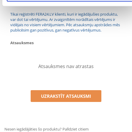
Kādi ir produktu vērtēšanas noteikumi?
Tikai reģistrēti FERA24.LV klienti, kuri ir iegādājušies produktu,
var dot tai vērtējumu. Ar zvaigznītēm norādītais vērtējums ir
vidējais no visiem vērtējumiem. Pēc atsauksmju apstrādes mēs
publicēsim gan pozitīvus, gan negatīvus vērtējumus.
Atsauksmes
Atsauksmes nav atrastas
UZRAKSTĪT ATSAUKSMI
Nesen iegādājāties šo produktu? Palīdziet citiem