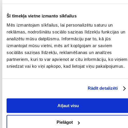
Parametri
Šī tīmekļa vietne izmanto sīkfailus
IEPAKOJUMA SVARS
0.5
Mēs izmantojam sīkfailus, lai personalizētu saturu un
(KG):
reklāmas, nodrošinātu sociālo saziņas līdzekļu funkcijas un
SUGA:
analizētu mūsu datplūsmu. Informāciju par to, kā jūs
izmantojat mūsu vietni, mēs arī kopīgojam ar saviem
PRODUCENT:
MACED
sociālās saziņas līdzekļu, reklamēšanas un analīzes
partneriem, kuri to var apvienot ar citu informāciju, ko viņiem
Mērķis
sniedzat vai ko viņi apkopo, kad lietojat viņu pakalpojumus.
DZĪVES POSMS:
Pieaudzis
KURAM
Rādīt detalizēti
MĀJDZĪVNIEKAM:
Sastāvdaļas
Atļaut visu
OLBALTUMVIELAS
47
(%):
Pielāgot