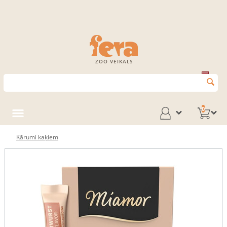
ZOO VEIKALS
0
Kārumi kaķiem