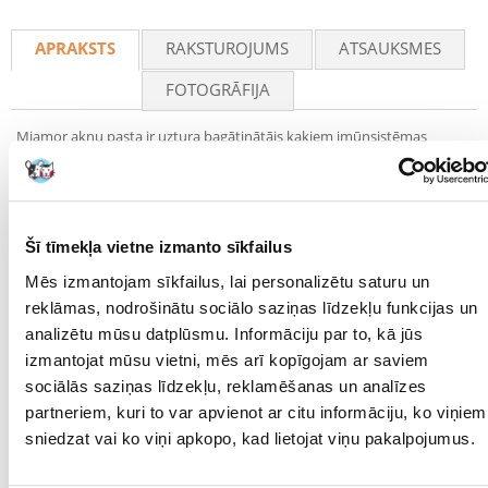
Recommend
APRAKSTS
RAKSTUROJUMS
ATSAUKSMES
FOTOGRĀFIJA
Miamor aknu pasta ir uztura bagātinātājs kaķiem imūnsistēmas
stiprināšanai. Vērtīgie vitamīni, mikroelementi un timiāns veicina
vielmaiņu. Tiek stiprinātas organisma dabiskās aizsargspējas, un
pastas īpašā formula ir pielāgota kaķu vajadzībām.
KRAJ POCHODZENIA:
Finnern, Vācija
Šī tīmekļa vietne izmanto sīkfailus
Parametri
Mēs izmantojam sīkfailus, lai personalizētu saturu un
reklāmas, nodrošinātu sociālo saziņas līdzekļu funkcijas un
IEPAKOJUMA SVARS
0.09
(KG):
analizētu mūsu datplūsmu. Informāciju par to, kā jūs
izmantojat mūsu vietni, mēs arī kopīgojam ar saviem
SUGA:
Barība/pārtika
sociālās saziņas līdzekļu, reklamēšanas un analīzes
partneriem, kuri to var apvienot ar citu informāciju, ko viņiem
PRODUCENT:
MIAMOR
sniedzat vai ko viņi apkopo, kad lietojat viņu pakalpojumus.
Mērķis