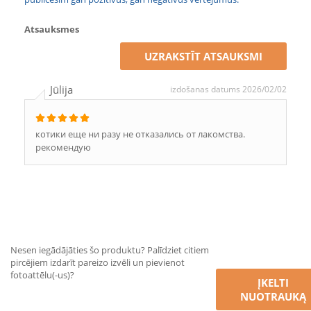
Atsauksmes
UZRAKSTĪT ATSAUKSMI
Jūlija
izdošanas datums 2026/02/02
котики еще ни разу не отказались от лакомства.
рекомендую
Nesen iegādājāties šo produktu? Palīdziet citiem
pircējiem izdarīt pareizo izvēli un pievienot
fotoattēlu(-us)?
ĮKELTI
NUOTRAUKĄ