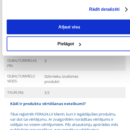
DZĪVES POSMS:
Pieaudzis
Rādīt detalizēti
KURAM
Kaķis
MĀJDZĪVNIEKAM:
Atļaut visu
ĪPAŠAS PRASĪBAS:
Imunitātes stiprināšana
Pielāgot
Sastāvdaļas
OLBALTUMVIELAS
3
(%):
OLBALTUMVIELU
Dzīvnieku izcelsmes
VEIDS:
produkti
TAUKI (%):
3.5
Kādi ir produktu vērtēšanas noteikumi?
Tikai reģistrēti FERA24.LV klienti, kuri ir iegādājušies produktu,
var dot tai vērtējumu. Ar zvaigznītēm norādītais vērtējums ir
vidējais no visiem vērtējumiem. Pēc atsauksmju apstrādes mēs
publicēsim gan pozitīvus, gan negatīvus vērtējumus.