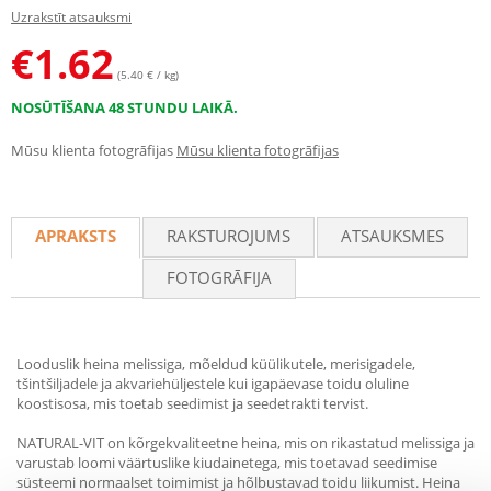
Uzrakstīt atsauksmi
€
1.62
(5.40 € / kg)
NOSŪTĪŠANA 48 STUNDU LAIKĀ.
Mūsu klienta fotogrāfijas
Mūsu klienta fotogrāfijas
APRAKSTS
RAKSTUROJUMS
ATSAUKSMES
FOTOGRĀFIJA
Looduslik heina melissiga, mõeldud küülikutele, merisigadele,
tšintšiljadele ja akvariehüljestele kui igapäevase toidu oluline
koostisosa, mis toetab seedimist ja seedetrakti tervist.
NATURAL-VIT on kõrgekvaliteetne heina, mis on rikastatud melissiga ja
varustab loomi väärtuslike kiudainetega, mis toetavad seedimise
süsteemi normaalset toimimist ja hõlbustavad toidu liikumist. Heina