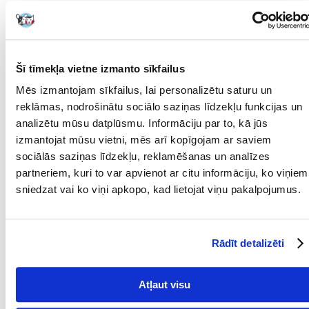
regulaarne manustamine aitab ka pidevalt kasvavate hammaste
kulutamisel, mis on oluline näriliste ja küülikute hammaste tervisele.
Melissi lisand toimib rahustavalt, aitab leevendada mao- ja seedetrakti
häireid, stimuleerib seedimist ning omab antibakteriaalseid ja
viirusevastaseid omadusi.
Šī tīmekļa vietne izmanto sīkfailus
Peamised omadused ja eelised:
Mēs izmantojam sīkfailus, lai personalizētu saturu un
Looduslik heina lisandiga melissi, millel on rahustav toime
reklāmas, nodrošinātu sociālo saziņas līdzekļu funkcijas un
analizētu mūsu datplūsmu. Informāciju par to, kā jūs
Aitab kaasa seedimisele ja seedetrakti tervisele
izmantojat mūsu vietni, mēs arī kopīgojam ar saviem
Aitab lihvida pidevalt kasvavaid kihvadeid
sociālās saziņas līdzekļu, reklamēšanas un analīzes
partneriem, kuri to var apvienot ar citu informāciju, ko viņiem
Omab antibakteriaalset ja viirusevastast toimet
sniedzat vai ko viņi apkopo, kad lietojat viņu pakalpojumus.
Ideaalne küülikutele, merisigadele, tšintšiljadele ja degudele.
Manustamine: umbes 2 peotäit päevas, vastavalt looma söögiisule.
Rādīt detalizēti
Parametri
SUGA:
Siena
Atļaut visu
PRODUCENT:
NATURAL-VIT