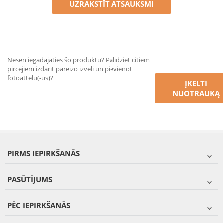
UZRAKSTĪT ATSAUKSMI
Nesen iegādājāties šo produktu? Palīdziet citiem
pircējiem izdarīt pareizo izvēli un pievienot
fotoattēlu(-us)?
ĮKELTI
NUOTRAUKĄ
PIRMS IEPIRKŠANĀS
PASŪTĪJUMS
PĒC IEPIRKŠANĀS