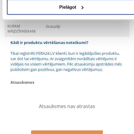
Pielāgot
Mērķis
KURAM
Grauzēji
MĀJDZĪVNIEKAM:
Kādi ir produktu vērtēšanas noteikumi?
Tikai reģistrēti FERA24.LV klienti, kuri ir iegādājušies produktu,
var dot tai vērtējumu. Ar zvaigznītēm norādītais vērtējums ir
vidējais no visiem vērtējumiem. Pēc atsauksmju apstrādes mēs
publicēsim gan pozitīvus, gan negatīvus vērtējumus.
Atsauksmes
Atsauksmes nav atrastas