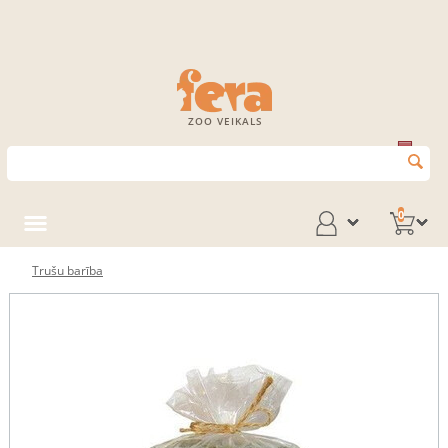
ZOO VEIKALS
0
Trušu barība