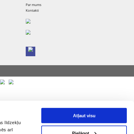
Par mums
Kontakti
Atļaut visu
s līdzekļu
mēs arī
Pielāgot