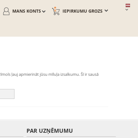
0
MANS KONTS
IEPIRKUMU GROZS
mols ļauj apmierināt jūsu mīluļa izsalkumu. Šī ir sausā
PAR UZŅĒMUMU