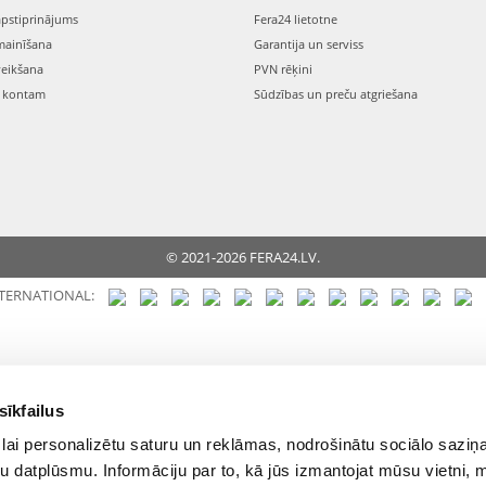
apstiprinājums
Fera24 lietotne
mainīšana
Garantija un serviss
veikšana
PVN rēķini
s kontam
Sūdzības un preču atgriešana
© 2021-2026 FERA24.LV.
NTERNATIONAL:
sīkfailus
lai personalizētu saturu un reklāmas, nodrošinātu sociālo saziņa
u datplūsmu. Informāciju par to, kā jūs izmantojat mūsu vietni, 