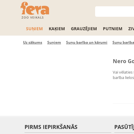
ZOO VEIKALS
SUŅIEM
KAĶIEM
GRAUZĒJIEM
PUTNIEM
ZI
Uz sākums
Suņiem
Suņu barība un kārumi
Suņu barība
Nero Go
Vai vēlaties
barība liel
PIRMS IEPIRKŠANĀS
PASŪTĪ