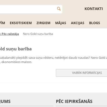
KONTAKTI
VĪM
EKSOTISKIEM
ZIRGIEM
MĀJAS
AKCIJAS
BLOGS
: Pēc ražotāja
Nero Gold suņu barība
ld suņu barība
 sabalansēti piepildīt sava suņa vēderu, netērējot daudz naudas? Nero Gold zī
os, ekonomiskos maisos.
VAIRĀK INFORMĀCIJAS
JUMS
PĒC IEPIRKŠANĀS