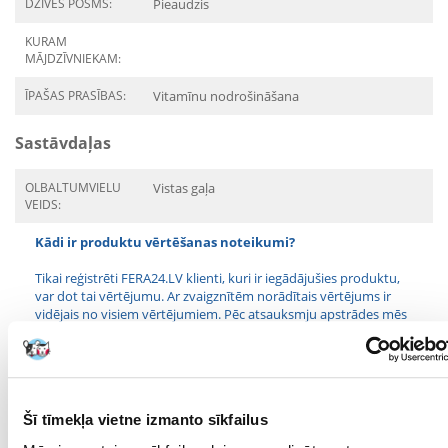
DZĪVES POSMS:
Pieaudzis
KURAM
MĀJDZĪVNIEKAM:
ĪPAŠAS PRASĪBAS:
Vitamīnu nodrošināšana
Sastāvdaļas
OLBALTUMVIELU
Vistas gaļa
VEIDS:
Kādi ir produktu vērtēšanas noteikumi?
Tikai reģistrēti FERA24.LV klienti, kuri ir iegādājušies produktu,
var dot tai vērtējumu. Ar zvaigznītēm norādītais vērtējums ir
vidējais no visiem vērtējumiem. Pēc atsauksmju apstrādes mēs
publicēsim gan pozitīvus, gan negatīvus vērtējumus.
Atsauksmes
UZRAKSTĪT ATSAUKSMI
Šī tīmekļa vietne izmanto sīkfailus