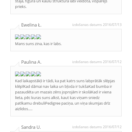
stāja, figūra un kaulu struktūra labi veidota, vispārējs
prieks.
Ewelina Ł.
izdošanas datums 2016/07/13
Mans suns zina, kas ir labs.
Paulina A.
izdošanas datums 2016/07/12
Kad laikapstākļi ir tādi, ka pat katrs suns labprātāk slēpjas
klēpīKad dāmai nav laika un bļoda ir tukšaKad bumba ir
pazaudēta un mazais zēns joprojām ir skolāKad ir viena
lieta, pēc kuras suns alkst, kaut kas viņam sniedz
patīkamu drebuliPedigree paciņa, un viņa skumjas drīz
aizlidos.....
Sandra U.
izdošanas datums 2016/07/12