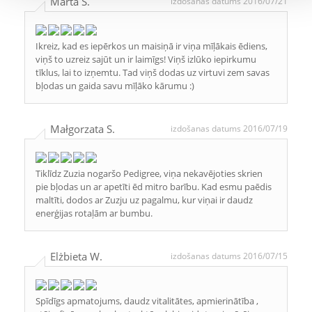
Marta S.
izdošanas datums 2016/07/21
Ikreiz, kad es iepērkos un maisiņā ir viņa mīļākais ēdiens,
viņš to uzreiz sajūt un ir laimīgs! Viņš izlūko iepirkumu
tīklus, lai to izņemtu. Tad viņš dodas uz virtuvi zem savas
bļodas un gaida savu mīļāko kārumu :)
Małgorzata S.
izdošanas datums 2016/07/19
Tiklīdz Zuzia nogaršo Pedigree, viņa nekavējoties skrien
pie bļodas un ar apetīti ēd mitro barību. Kad esmu paēdis
maltīti, dodos ar Zuzju uz pagalmu, kur viņai ir daudz
enerģijas rotaļām ar bumbu.
Elżbieta W.
izdošanas datums 2016/07/15
Spīdīgs apmatojums, daudz vitalitātes, apmierinātība ,