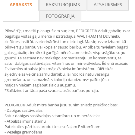
APRAKSTS
RAKSTUROJUMS
ATSAUKSMES
FOTOGRĀFIJA
Pilnvērtīgu maltīti pieaugušiem suņiem, PEDIGREE® Adult gabaliņus ar
bagātīgu vistas gaļu mērcē ir izstrādājuši WALTHAMTM Dzīvnieku
zinātnes institūta veterinārārsti un dietologi. Maisiņus var izbarot kā
pilnvērtīgu barību vai kopā ar sauso barību. Ar olbaltumvielām bagāti
gaļas gabaliņi, iemērkti garšīgā mērcē, apmierinās visprasīgāko suņu
gaumi. Tā sastāvā nav mākslīgo aromatizētāju un konservantu, tā
satur dabīgas sastāvdaļas, vitamīnus un minerālvielas. Ēdienā esošais
E vitamīns atbalsta jūsu mājdzīvnieka imūnsistēmu. Diētiskās
šķiedrvielas veicina zarnu darbību, lai nodrošinātu veselīgu
gremošanu, un samazināts kaloriju daudzums* palīdz jūsu
mājdzīvniekam saglabāt slaidu augumu.
*Salīdzinot ar tāda paša svara sausās barības porciju.
PEDIGREE® Adult mitrā barība jūsu sunim sniedz priekšrocības:
- Dabīgas sastāvdaļas
Satur dabīgas sastāvdaļas, vitamīnus un minerālvielas.
- Atbalsta imūnsistēmu
Pateicoties pārtikas produktos esošajam E vitamīnam.
- Veselīga gremošana