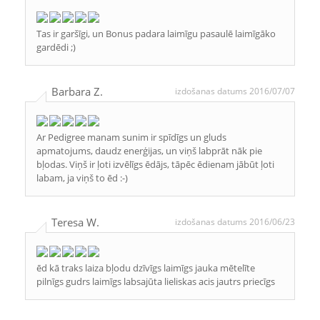
Tas ir garšīgi, un Bonus padara laimīgu pasaulē laimīgāko
gardēdi ;)
Barbara Z.
izdošanas datums 2016/07/07
Ar Pedigree manam sunim ir spīdīgs un gluds
apmatojums, daudz enerģijas, un viņš labprāt nāk pie
bļodas. Viņš ir ļoti izvēlīgs ēdājs, tāpēc ēdienam jābūt ļoti
labam, ja viņš to ēd :-)
Teresa W.
izdošanas datums 2016/06/23
ēd kā traks laiza bļodu dzīvīgs laimīgs jauka mētelīte
pilnīgs gudrs laimīgs labsajūta lieliskas acis jautrs priecīgs