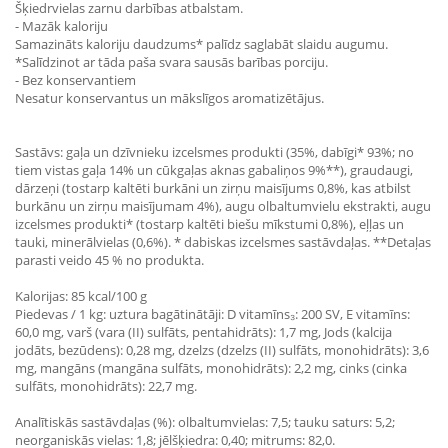
Šķiedrvielas zarnu darbības atbalstam.
- Mazāk kaloriju
Samazināts kaloriju daudzums* palīdz saglabāt slaidu augumu.
*Salīdzinot ar tāda paša svara sausās barības porciju.
- Bez konservantiem
Nesatur konservantus un mākslīgos aromatizētājus.
Sastāvs: gaļa un dzīvnieku izcelsmes produkti (35%, dabīgi* 93%; no
tiem vistas gaļa 14% un cūkgaļas aknas gabaliņos 9%**), graudaugi,
dārzeņi (tostarp kaltēti burkāni un zirņu maisījums 0,8%, kas atbilst
burkānu un zirņu maisījumam 4%), augu olbaltumvielu ekstrakti, augu
izcelsmes produkti* (tostarp kaltēti biešu mīkstumi 0,8%), eļļas un
tauki, minerālvielas (0,6%). * dabiskas izcelsmes sastāvdaļas. **Detaļas
parasti veido 45 % no produkta.
Kalorijas: 85 kcal/100 g
Piedevas / 1 kg: uztura bagātinātāji: D vitamīns₃: 200 SV, E vitamīns:
60,0 mg, varš (vara (II) sulfāts, pentahidrāts): 1,7 mg, Jods (kalcija
jodāts, bezūdens): 0,28 mg, dzelzs (dzelzs (II) sulfāts, monohidrāts): 3,6
mg, mangāns (mangāna sulfāts, monohidrāts): 2,2 mg, cinks (cinka
sulfāts, monohidrāts): 22,7 mg.
Analītiskās sastāvdaļas (%): olbaltumvielas: 7,5; tauku saturs: 5,2;
neorganiskās vielas: 1,8; jēlšķiedra: 0,40; mitrums: 82,0.