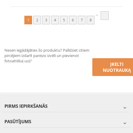
...
1
2
3
4
5
6
7
8
Nesen iegādājāties šo produktu? Palīdziet citiem
pircējiem izdarīt pareizo izvēli un pievienot
fotoattēlu(-us)?
ĮKELTI
NUOTRAUKĄ
PIRMS IEPIRKŠANĀS
PASŪTĪJUMS