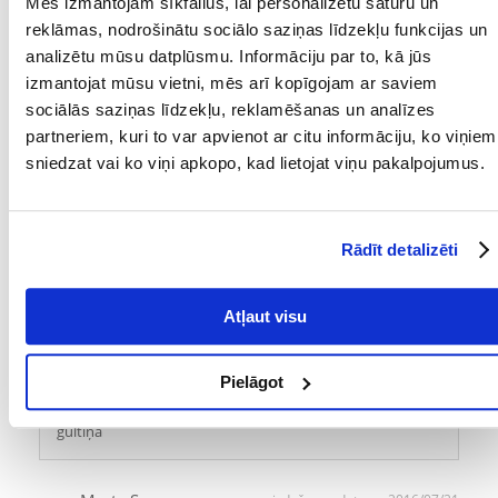
Mēs izmantojam sīkfailus, lai personalizētu saturu un
...
reklāmas, nodrošinātu sociālo saziņas līdzekļu funkcijas un
1
2
3
4
5
6
7
8
analizētu mūsu datplūsmu. Informāciju par to, kā jūs
izmantojat mūsu vietni, mēs arī kopīgojam ar saviem
sociālās saziņas līdzekļu, reklamēšanas un analīzes
Damian K.
izdošanas datums 2016/07/26
partneriem, kuri to var apvienot ar citu informāciju, ko viņiem
sniedzat vai ko viņi apkopo, kad lietojat viņu pakalpojumus.
Tiklīdz es izņemu maisiņu no skapja, Bobeks nostājas uz
pakaļkājām un lec uz augšu, prasot ēdienu.Viņam ļoti
patīk vistas gaļas gabaliņi, kas iemērkti gardā želejā
mmm.....
Rādīt detalizēti
Bogumiła M.
Atļaut visu
izdošanas datums 2016/07/23
Pielāgot
Mans suns kļūst neiznīcināms pēc 7 km skrējiena šis
mazulis dodas pēc bumbiņas, nevis sabrūk mājās savā
gultiņā