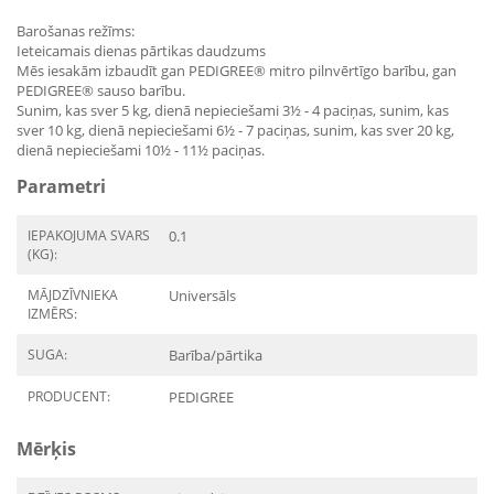
Barošanas režīms:
Ieteicamais dienas pārtikas daudzums
Mēs iesakām izbaudīt gan PEDIGREE® mitro pilnvērtīgo barību, gan
PEDIGREE® sauso barību.
Sunim, kas sver 5 kg, dienā nepieciešami 3½ - 4 paciņas, sunim, kas
sver 10 kg, dienā nepieciešami 6½ - 7 paciņas, sunim, kas sver 20 kg,
dienā nepieciešami 10½ - 11½ paciņas.
Parametri
IEPAKOJUMA SVARS
0.1
(KG):
MĀJDZĪVNIEKA
Universāls
IZMĒRS:
SUGA:
Barība/pārtika
PRODUCENT:
PEDIGREE
Mērķis