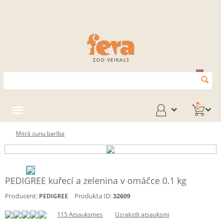
ZOO VEIKALS
0
Mitrā suņu barība
PEDIGREE kuřecí a zelenina v omáčce 0.1 kg
Producent:
Produkta ID:
32609
PEDIGREE
115 Atsauksmes
Uzrakstīt atsauksmi