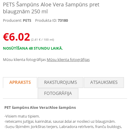
PETS Šampūns Aloe Vera šampūns pret
blaugznām 250 ml
Producent:
Produkta ID:
73180
PETS
€
6.02
(2.41 € / 100 ml)
NOSŪTĪŠANA 48 STUNDU LAIKĀ.
Mūsu klienta fotogrāfijas
Mūsu klienta fotogrāfijas
APRAKSTS
RAKSTUROJUMS
ATSAUKSMES
FOTOGRĀFIJA
PET šampūns Aloe Vera/Aloe šampūns
-Visiem matu tipiem.
-Ieteicams jutīgai, kairinātai, sausai ādai ar noslieci uz blaugznām.
-Suņu šķirnēm: Jorkšīras terjers, Labradora retrīveris, franču buldogs,