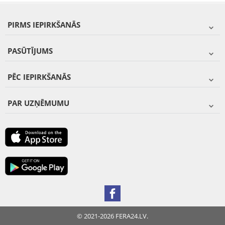
PIRMS IEPIRKŠANĀS
PASŪTĪJUMS
PĒC IEPIRKŠANĀS
PAR UZŅĒMUMU
© 2021-2026 FERA24.LV.