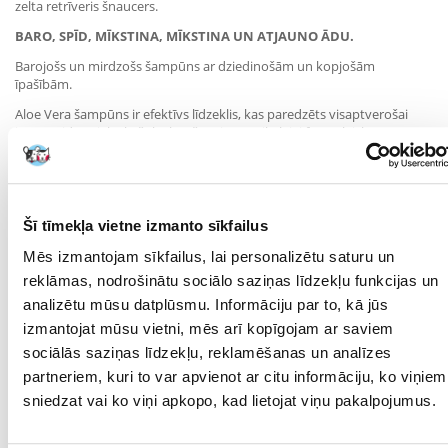
zelta retrīveris šnaucers.
BARO, SPĪD, MĪKSTINA, MĪKSTINA UN ATJAUNO ĀDU.
Barojošs un mirdzošs šampūns ar dziedinošām un kopjošām
īpašībām.
Aloe Vera šampūns ir efektīvs līdzeklis, kas paredzēts visaptverošai
jūsu mājdzīvnieka kažoka kopšanai. Tā unikālajai formulai, kuras
pamatā ir alvejas ekstrakts un pantenols, piemīt barojoša un
nomierinoša iedarbība, nodrošinot jūsu mājdzīvnieka kažokam skaistu
spīdumu un veselīgu izskatu. Ar dabīgām sastāvdaļām bagātinātais
alvejas šampūns iekļūst dziļi apmatojuma struktūrā, mitrinot un
atjaunojot to no iekšpuses. Turklāt tas nomierina ādu un mazina
Šī tīmekļa vietne izmanto sīkfailus
jebkādu kairinājumu, padarot peldi par relaksējošu un patīkamu
Mēs izmantojam sīkfailus, lai personalizētu saturu un
pieredzi jūsu mājdzīvniekam.
reklāmas, nodrošinātu sociālo saziņas līdzekļu funkcijas un
Līdzeklis ir ideāli piemērots gan garspalvainiem, gan īsspalvainiem
analizētu mūsu datplūsmu. Informāciju par to, kā jūs
mājdzīvniekiem, efektīvi atsvaidzina un atvieglo kažoka veidošanu.
Jebkuri plankumi un blāvums tiek samazināti, un jūsu mīluļa frizūra
izmantojat mūsu vietni, mēs arī kopīgojam ar saviem
izskatās lieliski. Lietojot alvejas šampūnu, spalva kļūst mīkstāka,
sociālās saziņas līdzekļu, reklamēšanas un analīzes
zīdaina uz tausti un spīdīga. Papildu bonuss šampūnam ir tas, ka tas ir
partneriem, kuri to var apvienot ar citu informāciju, ko viņiem
saudzīgs pret ādu, tāpēc ir piemērots pat suņiem ar jutīgu ādu. Jūs
varat būt droši, ka jūsu četrkājainais draugs pēc katras mazgāšanas
sniedzat vai ko viņi apkopo, kad lietojat viņu pakalpojumus.
jutīsies ērti un atsvaidzināts.
Uzticieties mūsu PET alvejas šampūnam, kas parūpēsies par jūsu