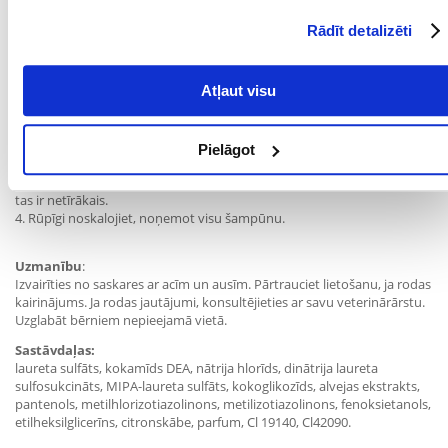
mīluļa veselīgu izskatu un skaistu kažoku. Dodiet viņam to, ko viņš ir
Rādīt detalizēti
pelnījis, un vērojiet, kā jūsu mīlulis kļūst vēl apburošāks un koptāks,
regulāri kopjot ar mūsu unikālo šampūnu.
PET Aloe Vera šampūns ir efektīva kopšana jūsu mājdzīvniekam,
Atļaut visu
nodrošinot veselīgu izskatu un skaistu kažoku.
Lietošanas instrukcija:
Samitriniet kažoku ar siltu ūdeni.
Pielāgot
Uzklājiet nelielu daudzumu šampūna uz kažoka.
3. Maigi iemasējiet šampūnu kažokā, pievēršot uzmanību vietām, kur
tas ir netīrākais.
4. Rūpīgi noskalojiet, noņemot visu šampūnu.
Uzmanību
:
Izvairīties no saskares ar acīm un ausīm. Pārtrauciet lietošanu, ja rodas
kairinājums. Ja rodas jautājumi, konsultējieties ar savu veterinārārstu.
Uzglabāt bērniem nepieejamā vietā.
Sastāvdaļas:
laureta sulfāts, kokamīds DEA, nātrija hlorīds, dinātrija laureta
sulfosukcināts, MIPA-laureta sulfāts, kokoglikozīds, alvejas ekstrakts,
pantenols, metilhlorizotiazolinons, metilizotiazolinons, fenoksietanols,
etilheksilglicerīns, citronskābe, parfum, Cl 19140, Cl42090.