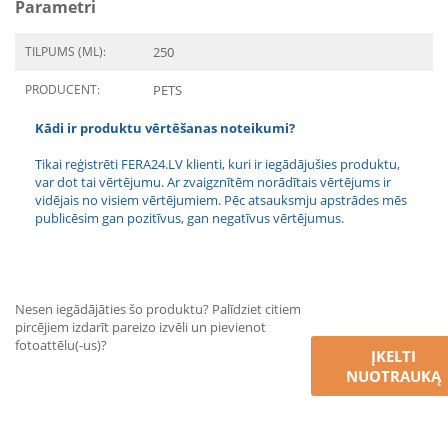
Parametri
TILPUMS (ML):
250
PRODUCENT:
PETS
Kādi ir produktu vērtēšanas noteikumi?
Tikai reģistrēti FERA24.LV klienti, kuri ir iegādājušies produktu,
var dot tai vērtējumu. Ar zvaigznītēm norādītais vērtējums ir
vidējais no visiem vērtējumiem. Pēc atsauksmju apstrādes mēs
publicēsim gan pozitīvus, gan negatīvus vērtējumus.
Nesen iegādājāties šo produktu? Palīdziet citiem
pircējiem izdarīt pareizo izvēli un pievienot
fotoattēlu(-us)?
ĮKELTI
NUOTRAUKĄ