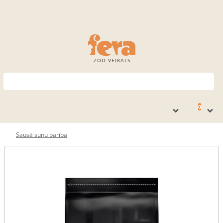
ZOO VEIKALS
0
Sausā suņu barība