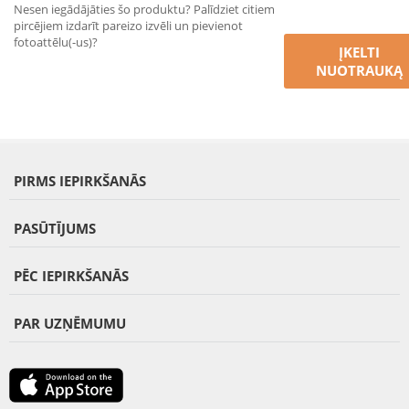
Nesen iegādājāties šo produktu? Palīdziet citiem
pircējiem izdarīt pareizo izvēli un pievienot
fotoattēlu(-us)?
ĮKELTI
NUOTRAUKĄ
PIRMS IEPIRKŠANĀS
PASŪTĪJUMS
PĒC IEPIRKŠANĀS
PAR UZŅĒMUMU