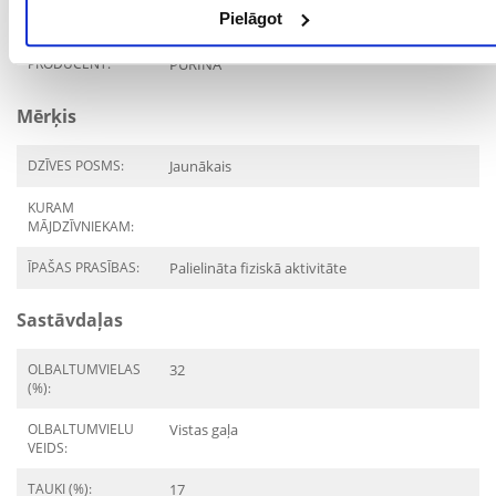
Pielāgot
SUGA:
Barība/pārtika
PRODUCENT:
PURINA
Mērķis
DZĪVES POSMS:
Jaunākais
KURAM
MĀJDZĪVNIEKAM:
ĪPAŠAS PRASĪBAS:
Palielināta fiziskā aktivitāte
Sastāvdaļas
OLBALTUMVIELAS
32
(%):
OLBALTUMVIELU
Vistas gaļa
VEIDS:
TAUKI (%):
17