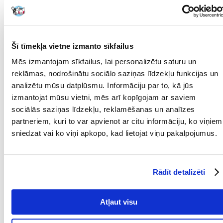
mangāna sulfāts, monohidrāts: (Mn: 45)
cinka sulfāta monohidrāts: (Zn: 110)
nātrija selenīts: (Se: 0,13)
Piedevas:
Tehnoloģiskās piedevas: mg/kg:
Tokoferola ekstrakti no augu eļļām: 50
Šī tīmekļa vietne izmanto sīkfailus
Mēs izmantojam sīkfailus, lai personalizētu saturu un
reklāmas, nodrošinātu sociālo saziņas līdzekļu funkcijas un
analizētu mūsu datplūsmu. Informāciju par to, kā jūs
Analīze:
izmantojat mūsu vietni, mēs arī kopīgojam ar saviem
olbaltumvielas: 32,0 %.
neapstrādāti tauki: 18,0
sociālās saziņas līdzekļu, reklamēšanas un analīzes
jēlpelni: 7,5 %.
partneriem, kuri to var apvienot ar citu informāciju, ko viņiem
jēlšķiedra: 2,0 %
sniedzat vai ko viņi apkopo, kad lietojat viņu pakalpojumus.
taurīns: 0,1 %.
"
Parametri
Rādīt detalizēti
IEPAKOJUMA SVARS
12
(KG):
Atļaut visu
MĀJDZĪVNIEKA
Lielās šķirnes
IZMĒRS: