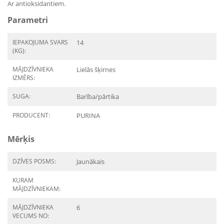
Ar antioksidantiem.
Parametri
IEPAKOJUMA SVARS
14
(KG):
MĀJDZĪVNIEKA
Lielās šķirnes
IZMĒRS:
SUGA:
Barība/pārtika
PRODUCENT:
PURINA
Mērķis
DZĪVES POSMS:
Jaunākais
KURAM
MĀJDZĪVNIEKAM:
MĀJDZĪVNIEKA
6
VECUMS NO: