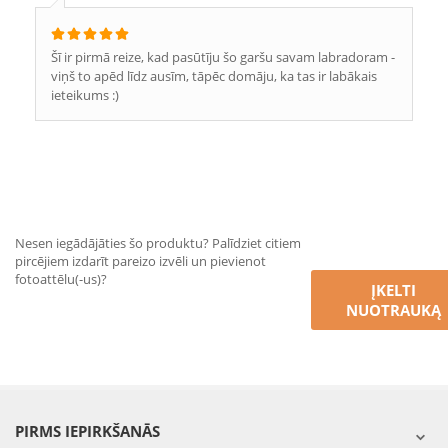
Šī ir pirmā reize, kad pasūtīju šo garšu savam labradoram -
viņš to apēd līdz ausīm, tāpēc domāju, ka tas ir labākais
ieteikums :)
Nesen iegādājāties šo produktu? Palīdziet citiem
pircējiem izdarīt pareizo izvēli un pievienot
fotoattēlu(-us)?
ĮKELTI
NUOTRAUKĄ
PIRMS IEPIRKŠANĀS