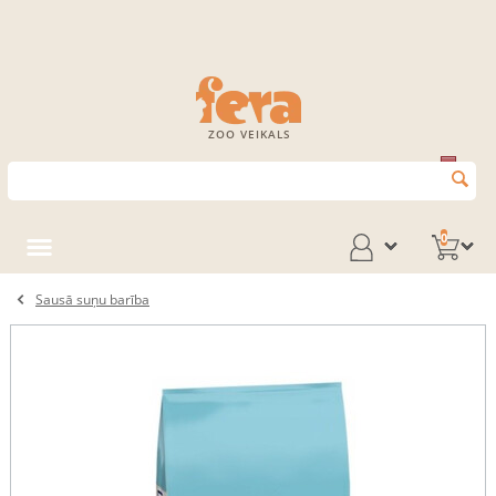
ZOO VEIKALS
0
Sausā suņu barība