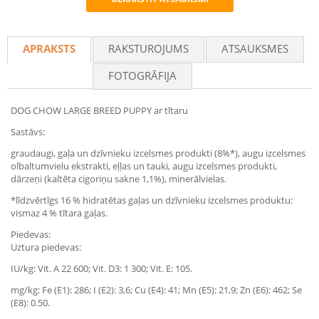
Recommend
APRAKSTS
RAKSTUROJUMS
ATSAUKSMES
FOTOGRĀFIJA
DOG CHOW LARGE BREED PUPPY ar tītaru
Sastāvs:
graudaugi, gaļa un dzīvnieku izcelsmes produkti (8%*), augu izcelsmes
olbaltumvielu ekstrakti, eļļas un tauki, augu izcelsmes produkti,
dārzeņi (kaltēta cigoriņu sakne 1,1%), minerālvielas.
*līdzvērtīgs 16 % hidratētas gaļas un dzīvnieku izcelsmes produktu:
vismaz 4 % tītara gaļas.
Piedevas:
Uztura piedevas:
IU/kg: Vit. A 22 600; Vit. D3: 1 300; Vit. E: 105.
mg/kg: Fe (E1): 286; I (E2): 3,6; Cu (E4): 41; Mn (E5): 21,9; Zn (E6): 462; Se
(E8): 0.50.