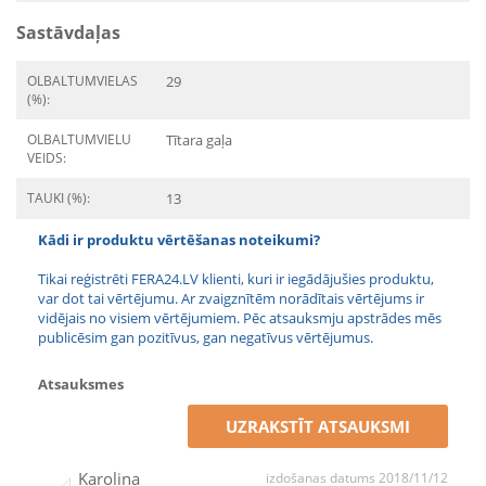
Sastāvdaļas
OLBALTUMVIELAS
29
(%):
OLBALTUMVIELU
Tītara gaļa
VEIDS:
TAUKI (%):
13
Kādi ir produktu vērtēšanas noteikumi?
Tikai reģistrēti FERA24.LV klienti, kuri ir iegādājušies produktu,
var dot tai vērtējumu. Ar zvaigznītēm norādītais vērtējums ir
vidējais no visiem vērtējumiem. Pēc atsauksmju apstrādes mēs
publicēsim gan pozitīvus, gan negatīvus vērtējumus.
Atsauksmes
UZRAKSTĪT ATSAUKSMI
Karolina
izdošanas datums 2018/11/12