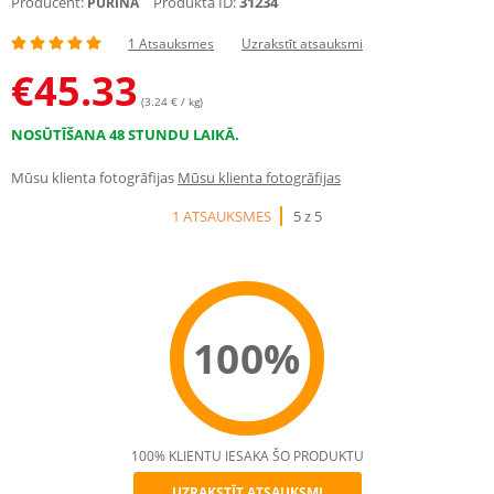
Producent:
Produkta ID:
31234
PURINA
1 Atsauksmes
Uzrakstīt atsauksmi
€
45.33
(3.24 € / kg)
NOSŪTĪŠANA 48 STUNDU LAIKĀ.
Mūsu klienta fotogrāfijas
Mūsu klienta fotogrāfijas
1 ATSAUKSMES
5 z 5
100%
100% KLIENTU IESAKA ŠO PRODUKTU
UZRAKSTĪT ATSAUKSMI