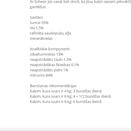
Ar Schesir jūs varat būt droši, ka jūsu kaķis saņem pilnvērt
gardēžus.
Sastāvs
tuncis 55%
rīsi 1,5%
rafinēta saulespuķu eļļa
minerālvielas
Analītiskie komponenti
olbaltumvielas 13%
neapstrādāts tauki 1,5%
neapstrādātas šķiedras 0,1%
neapstrādāts pelni 1%
mitrums 84%
Barošanas rekomendācijas
Kaķim, kura svars ir 4 kg: 3 bundžas dienā
Kaķim, kura svars ir 6 kg: 4 + 1/2 bundžas dienā
Kaķim, kura svars ir 8 kg: 6 bundžas dienā