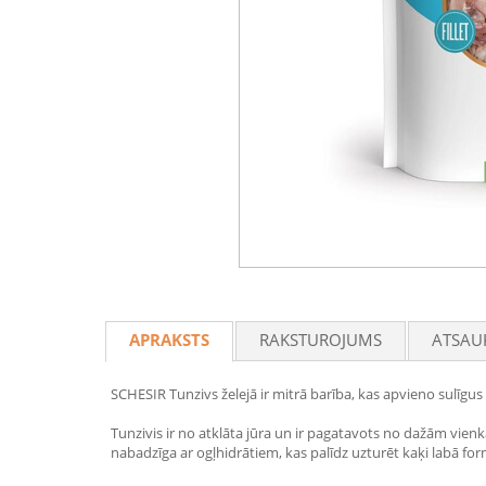
APRAKSTS
RAKSTUROJUMS
ATSAU
SCHESIR Tunzivs želejā ir mitrā barība, kas apvieno sulīgus tu
Tunzivis ir no atklāta jūra un ir pagatavots no dažām vi
nabadzīga ar ogļhidrātiem, kas palīdz uzturēt kaķi labā for