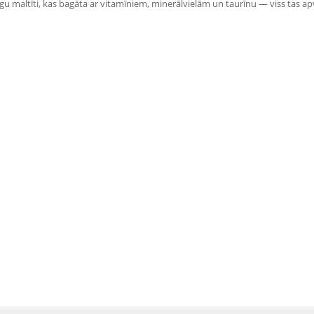
īgu maltīti, kas bagāta ar vitamīniem, minerālvielām un taurīnu — viss tas apv