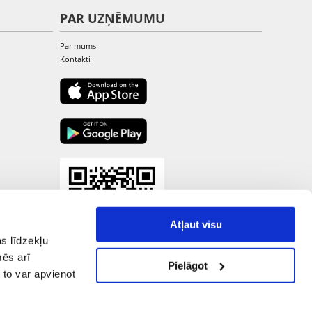
PAR UZŅĒMUMU
Par mums
Kontakti
Atļaut visu
s līdzekļu
mēs arī
Pielāgot
 to var apvienot