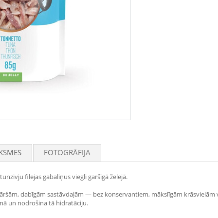
KSMES
FOTOGRĀFIJA
nzivju filejas gabaliņus viegli garšīgā želejā.
enkāršām, dabīgām sastāvdaļām — bez konservantiem, mākslīgām krāsvielām va
mā un nodrošina tā hidratāciju.