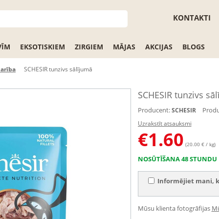
KONTAKTI
VĪM
EKSOTISKIEM
ZIRGIEM
MĀJAS
AKCIJAS
BLOGS
barība
SCHESIR tunzivs sālījumā
SCHESIR tunzivs sā
Producent:
Produ
SCHESIR
Uzrakstīt atsauksmi
€
1.60
(20.00 € / kg)
NOSŪTĪŠANA 48 STUNDU 
Informējiet mani, k
Mūsu klienta fotogrāfijas
Mū