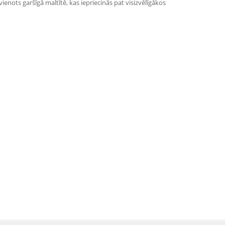
ienots garšīgā maltītē, kas iepriecinās pat visizvēlīgākos