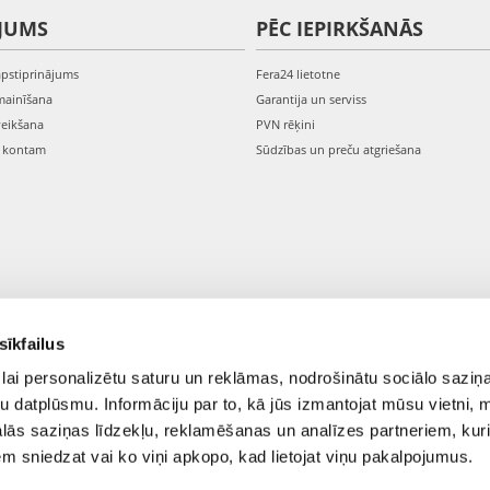
JUMS
PĒC IEPIRKŠANĀS
apstiprinājums
Fera24 lietotne
mainīšana
Garantija un serviss
veikšana
PVN rēķini
s kontam
Sūdzības un preču atgriešana
sīkfailus
lai personalizētu saturu un reklāmas, nodrošinātu sociālo saziņa
u datplūsmu. Informāciju par to, kā jūs izmantojat mūsu vietni, 
ās saziņas līdzekļu, reklamēšanas un analīzes partneriem, kuri
iem sniedzat vai ko viņi apkopo, kad lietojat viņu pakalpojumus.