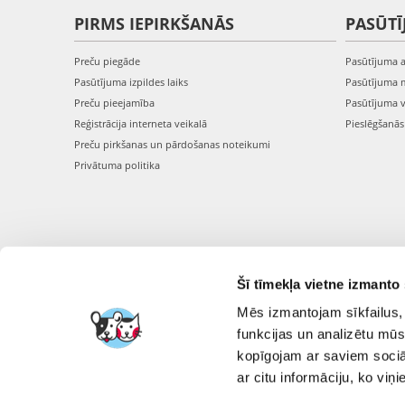
PIRMS IEPIRKŠANĀS
PASŪTĪ
Preču piegāde
Pasūtījuma 
Pasūtījuma izpildes laiks
Pasūtījuma 
Preču pieejamība
Pasūtījuma 
Reģistrācija interneta veikalā
Pieslēgšanā
Preču pirkšanas un pārdošanas noteikumi
Privātuma politika
Šī tīmekļa vietne izmanto 
Mēs izmantojam sīkfailus, 
funkcijas un analizētu mūs
kopīgojam ar saviem sociāl
ar citu informāciju, ko viņ