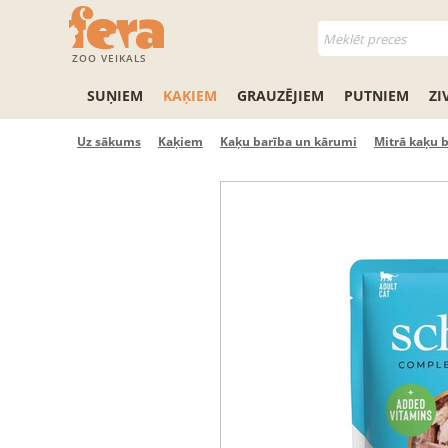
ZOO VEIKALS
SUŅIEM
KAĶIEM
GRAUZĒJIEM
PUTNIEM
ZI
Uz sākums
Kaķiem
Kaķu barība un kārumi
Mitrā kaķu 