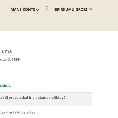
0
MANS KONTS
IEPIRKUMU GROZS
lījumā
kta ID:
61241
LAIKĀ.
ad šī prece atkal ir pieejama noliktavā.
su klienta fotogrāfijas