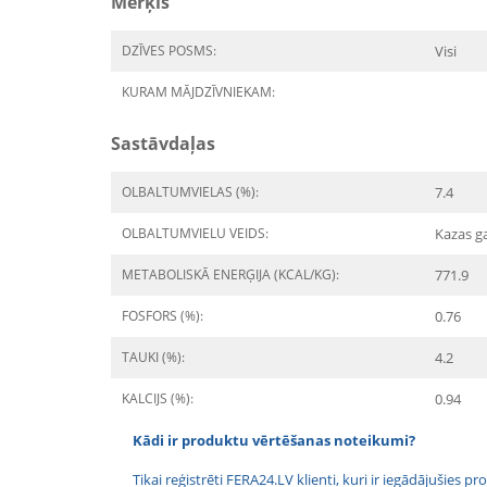
Mērķis
DZĪVES POSMS:
Visi
KURAM MĀJDZĪVNIEKAM:
Sastāvdaļas
OLBALTUMVIELAS (%):
7.4
OLBALTUMVIELU VEIDS:
Kazas g
METABOLISKĀ ENERĢIJA (KCAL/KG):
771.9
FOSFORS (%):
0.76
TAUKI (%):
4.2
KALCIJS (%):
0.94
Kādi ir produktu vērtēšanas noteikumi?
Tikai reģistrēti FERA24.LV klienti, kuri ir iegādājušies