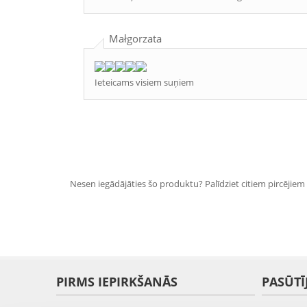
Małgorzata
Ieteicams visiem suņiem
Nesen iegādājāties šo produktu? Palīdziet citiem pircējiem i
PIRMS IEPIRKŠANĀS
PASŪTĪ