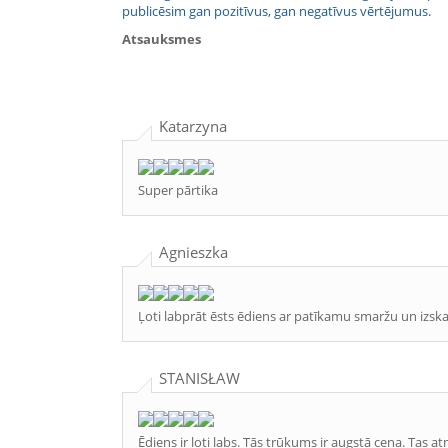
publicēsim gan pozitīvus, gan negatīvus vērtējumus.
Atsauksmes
Katarzyna
Super pārtika
Agnieszka
Ļoti labprāt ēsts ēdiens ar patīkamu smaržu un izsk
STANISŁAW
Ēdiens ir ļoti labs. Tās trūkums ir augstā cena. Tas