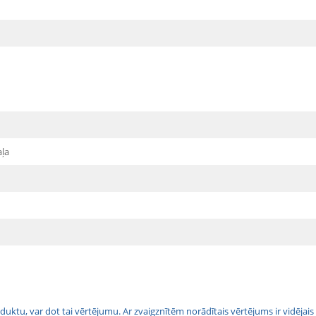
aļa
 produktu, var dot tai vērtējumu. Ar zvaigznītēm norādītais vērtējums ir vidē