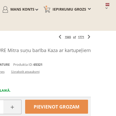
0
MANS KONTS
IEPIRKUMU GROZS
1565
of
1771
 Mitra suņu barība Kaza ar kartupeļiem
Produkta ID:
65321
ATURE
mes
Uzrakstīt atsauksmi
LAIKĀ.
+
PIEVIENOT GROZAM