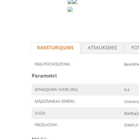
RAKSTUROJUMS
ATSAUKSMES
FO
KRAJ POCHODZENIA:
Best4Pet
Parametri
IEPAKOJUMA SVARS (KG):
0.4
MĀJDZĪVNIEKA IZMĒRS:
Univers
SUGA:
Barība/
PRODUCENT:
SIMPLY