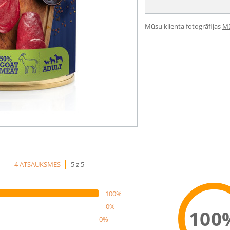
Mūsu klienta fotogrāfijas
Mū
4 ATSAUKSMES
5 z 5
100%
0%
100
0%