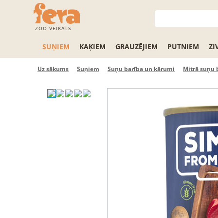
ZOO VEIKALS
SUŅIEM
KAĶIEM
GRAUZĒJIEM
PUTNIEM
ZI
Uz sākums
Suņiem
Suņu barība un kārumi
Mitrā suņu 