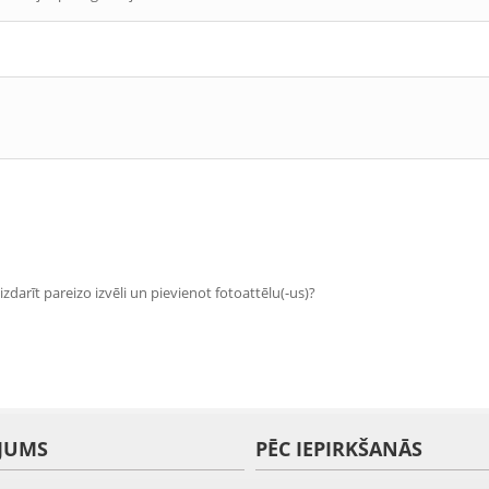
zdarīt pareizo izvēli un pievienot fotoattēlu(-us)?
JUMS
PĒC IEPIRKŠANĀS