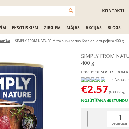
KONTAKTI
VĪM
EKSOTISKIEM
ZIRGIEM
MĀJAS
AKCIJAS
BLOGS
barība
SIMPLY FROM NATURE Mitra suņu barība Kaza ar kartupeļiem 400 g
SIMPLY FROM NATURE
400 g
Producent:
SIMPLY FROM N
4 Atsauks
€
2.57
(6.43 € / kg)
NOSŪTĪŠANA 48 STUNDU 
−
Daudzums: