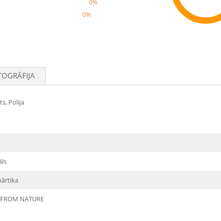
0%
0%
Rec
TOGRĀFIJA
s, Polija
āls
pārtika
 FROM NATURE