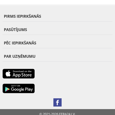
PIRMS IEPIRKŠANĀS
PASŪTĪJUMS
PĒC IEPIRKŠANĀS
PAR UZŅĒMUMU
© 2021-2026 FERA24.LV.