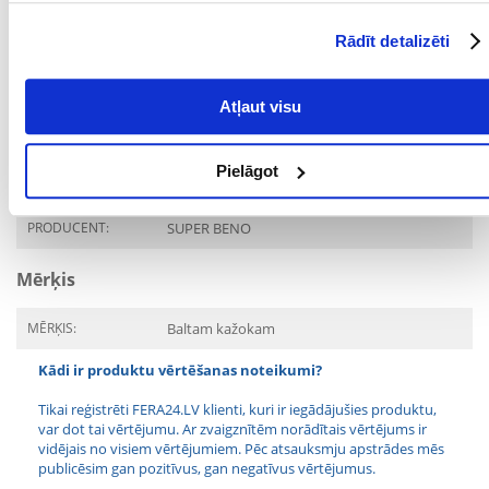
DMDM hidantoīns, dinātrija EDTA, tokoferilacetāls, PEG-90M,
dimetilpabamidopropillaurdimonija tozilāts, hidroksizoheksil-3-
cikloheksēnkarboksaldehīds, butilfenilmetilpropionals, linalols,
Rādīt detalizēti
heksilcinnamals, alfa-izometiljonons.
Parametri
Atļaut visu
SUGA:
Kondicionieris
Pielāgot
TILPUMS (ML):
250
PRODUCENT:
SUPER BENO
Mērķis
MĒRĶIS:
Baltam kažokam
Kādi ir produktu vērtēšanas noteikumi?
Tikai reģistrēti FERA24.LV klienti, kuri ir iegādājušies produktu,
var dot tai vērtējumu. Ar zvaigznītēm norādītais vērtējums ir
vidējais no visiem vērtējumiem. Pēc atsauksmju apstrādes mēs
publicēsim gan pozitīvus, gan negatīvus vērtējumus.