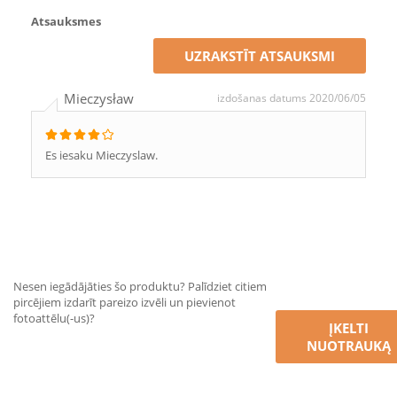
Atsauksmes
UZRAKSTĪT ATSAUKSMI
Mieczysław
izdošanas datums 2020/06/05
Es iesaku Mieczyslaw.
Nesen iegādājāties šo produktu? Palīdziet citiem
pircējiem izdarīt pareizo izvēli un pievienot
fotoattēlu(-us)?
ĮKELTI
NUOTRAUKĄ