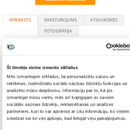
Recommend
APRAKSTS
RAKSTUROJUMS
ATSAUKSMES
FOTOGRĀFIJA
Profesionāls kondicionieris gaišas krāsas suņiem. Tas ir bagāts ar
dabīgām sastāvdaļām: citrona ekstraktu, kas, mainot pH, novērš
melanīna veidošanos, kas izraisa krāsas maiņu, un kumelīšu ekstraktu,
kas balina krāsas maiņu. E vitamīna pievienošana novērš kairinājumu
un kavē ūdens zudumu. Kondicioniera pH ir neitrāls dzīvniekiem.
Šī tīmekļa vietne izmanto sīkfailus
Ietilpība 250 ml.
Mēs izmantojam sīkfailus, lai personalizētu saturu un
Lietošana: Uzklājiet kondicionieri uz suņa kažoka un iemasējiet, līdz tas
reklāmas, nodrošinātu sociālo saziņas līdzekļu funkcijas un
vienmērīgi sadalās pa visu kažoku. Atstājiet iedarboties apmēram 5
minūtes, pēc tam rūpīgi noskalojiet ar ūdeni.
analizētu mūsu datplūsmu. Informāciju par to, kā jūs
izmantojat mūsu vietni, mēs arī kopīgojam ar saviem
INCI SASTĀVS: Ūdens, cetearila alkohols,
dipalmitoiletilhidroksietilmonija metosulfāts, cetearets-20, cetilspirts,
sociālās saziņas līdzekļu, reklamēšanas un analīzes
PPG-3 benzilētera miristāts, behenamidopropildimetilamīns,
partneriem, kuri to var apvienot ar citu informāciju, ko viņiem
polikvaternijs - 22, pienskābe, glicerīns, pantenols, butilēnglikols,
sniedzat vai ko viņi apkopo, kad lietojat viņu pakalpojumus.
Chamomilla Recutita ekstrakts, propilēnglikols, Citrus Limon augļu
ekstrakts, parfum, fenoksietanols, fenoksietanols, etilheksilglicerīns,