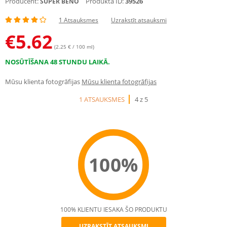
Producent:
Produkta ID:
39526
SUPER BENO
1 Atsauksmes
Uzrakstīt atsauksmi
€
5.62
(2.25 € / 100 ml)
NOSŪTĪŠANA 48 STUNDU LAIKĀ.
Mūsu klienta fotogrāfijas
Mūsu klienta fotogrāfijas
1 ATSAUKSMES
4 z 5
100%
100% KLIENTU IESAKA ŠO PRODUKTU
UZRAKSTĪT ATSAUKSMI