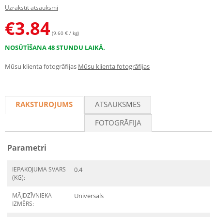
Uzrakstīt atsauksmi
€
3.84
(9.60 € / kg)
NOSŪTĪŠANA 48 STUNDU LAIKĀ.
Mūsu klienta fotogrāfijas
Mūsu klienta fotogrāfijas
RAKSTUROJUMS
ATSAUKSMES
FOTOGRĀFIJA
Parametri
IEPAKOJUMA SVARS
0.4
(KG):
MĀJDZĪVNIEKA
Universāls
IZMĒRS: