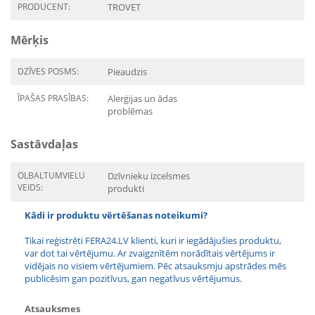
PRODUCENT:
TROVET
Mērķis
DZĪVES POSMS:
Pieaudzis
ĪPAŠAS PRASĪBAS:
Alerģijas un ādas
problēmas
Sastāvdaļas
OLBALTUMVIELU
Dzīvnieku izcelsmes
VEIDS:
produkti
Kādi ir produktu vērtēšanas noteikumi?
Tikai reģistrēti FERA24.LV klienti, kuri ir iegādājušies produktu,
var dot tai vērtējumu. Ar zvaigznītēm norādītais vērtējums ir
vidējais no visiem vērtējumiem. Pēc atsauksmju apstrādes mēs
publicēsim gan pozitīvus, gan negatīvus vērtējumus.
Atsauksmes