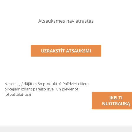
Atsauksmes nav atrastas
UZRAKSTĪT ATSAUKSMI
Nesen iegādājāties šo produktu? Palīdziet citiem
pircējiem izdarīt pareizo izvēli un pievienot
fotoattēlu(-us)?
ĮKELTI
NUOTRAUKĄ