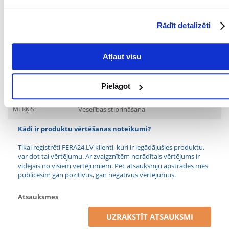
B1 vitamīns, B2 vitamīns, B6 vitamīns, B12 vitamīns, A vitamīns, D3
vitamīns. tehnoloģiskās piedevas: sojas eļļa, sojas lecitīns, glicerīna
monostearāts, saulespuķu eļļa, silikona dioksīds.
Rādīt detalizēti
Parametri
Atļaut visu
PRODUCENT:
VETEXPERT
Mērķis
Pielāgot
MĒRĶIS:
Veselības stiprināšana
Kādi ir produktu vērtēšanas noteikumi?
Tikai reģistrēti FERA24.LV klienti, kuri ir iegādājušies produktu,
var dot tai vērtējumu. Ar zvaigznītēm norādītais vērtējums ir
vidējais no visiem vērtējumiem. Pēc atsauksmju apstrādes mēs
publicēsim gan pozitīvus, gan negatīvus vērtējumus.
Atsauksmes
UZRAKSTĪT ATSAUKSMI