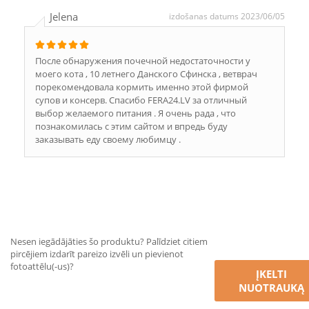
Jelena
izdošanas datums 2023/06/05
После обнаружения почечной недостаточности у
моего кота , 10 летнего Данского Сфинска , ветврач
порекомендовала кормить именно этой фирмой
супов и консерв. Спасибо FERA24.LV за отличный
выбор желаемого питания . Я очень рада , что
познакомилась с этим сайтом и впредь буду
заказывать еду своему любимцу .
Nesen iegādājāties šo produktu? Palīdziet citiem
pircējiem izdarīt pareizo izvēli un pievienot
fotoattēlu(-us)?
ĮKELTI
NUOTRAUKĄ