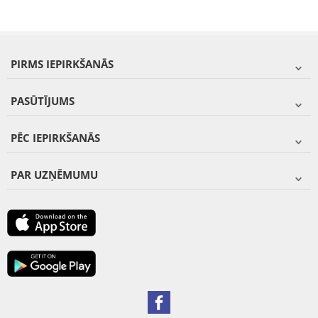
PIRMS IEPIRKŠANĀS
PASŪTĪJUMS
PĒC IEPIRKŠANĀS
PAR UZŅĒMUMU