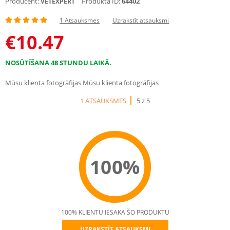
Producent:
Produkta ID:
64402
VETEXPERT
1 Atsauksmes
Uzrakstīt atsauksmi
€
10.47
NOSŪTĪŠANA 48 STUNDU LAIKĀ.
Mūsu klienta fotogrāfijas
Mūsu klienta fotogrāfijas
1 ATSAUKSMES
5 z 5
100%
100% KLIENTU IESAKA ŠO PRODUKTU
UZRAKSTĪT ATSAUKSMI