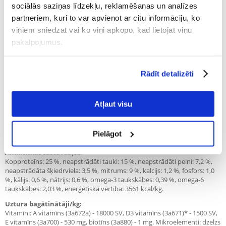
sociālās saziņas līdzekļu, reklamēšanas un analīzes
izmanto uzreiz pēc ēšanas.
partneriem, kuri to var apvienot ar citu informāciju, ko
Šāds barības enerģijas sadalījums ļauj pilnībā izmantot gaļā esošās
viņiem sniedzat vai ko viņi apkopo, kad lietojat viņu
olbaltumvielas organisma celtniecības vajadzībām. Tas nodrošina
pietiekamas muskuļu masas uzturēšanu, vienlaikus saglabājot suni
pakalpojumus.
optimālā kondīcijā. Receptē ir piedevas, kas veicina locītavu (glikozamīns
un hondroitīna sulfāts), gremošanas trakta (MOS un FOS) un
antioksidantu (zaļā tēja) pareizu darbību.
Rādīt detalizēti
Sastāvs:
Sastāvs: žāvēta laša gaļa (35%), mieži (22%), jamss (19%), mājputnu tauki
Atļaut visu
(12%), zivju milti (4%), biešu mīkstums (4%), linsēklas, monokalcija
fosfāts, glikozamīns (500 mg/kg), alus raugs, mannanoligosaharīdi (MOS
- 500 mg/kg), hondroitīna sulfāts (200 mg/kg), fruktooligosaharīdi (FOS -
Pielāgot
200 mg/kg), Mojave juka, zaļā tēja (0,02 %).
Analītiskās sastāvdaļas
:
Kopproteīns: 25 %, neapstrādāti tauki: 15 %, neapstrādāti pelni: 7,2 %,
neapstrādāta šķiedrviela: 3,5 %, mitrums: 9 %, kalcijs: 1,2 %, fosfors: 1,0
%, kālijs: 0,6 %, nātrijs: 0,6 %, omega-3 taukskābes: 0,39 %, omega-6
taukskābes: 2,03 %, enerģētiskā vērtība: 3561 kcal/kg.
Uztura bagātinātāji/kg:
Vitamīni: A vitamīns (3a672a) - 18000 SV, D3 vitamīns (3a671)* - 1500 SV,
E vitamīns (3a700) - 530 mg, biotīns (3a880) - 1 mg. Mikroelementi: dzelzs