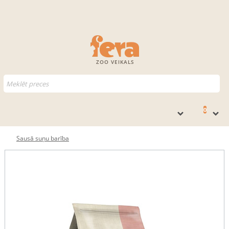
ZOO VEIKALS
0
Sausā suņu barība