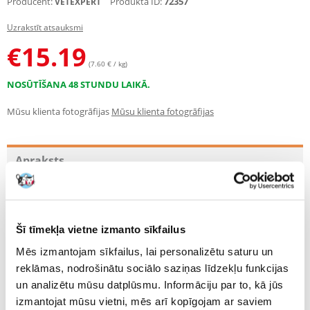
Producent:
Produkta ID:
72357
VETEXPERT
Uzrakstīt atsauksmi
€
15.19
(7.60 € / kg)
NOSŪTĪŠANA 48 STUNDU LAIKĀ.
Mūsu klienta fotogrāfijas
Mūsu klienta fotogrāfijas
Apraksts
Pilnvērtīga un sabalansēta barība pieaugušiem suņiem, kuras
pamatā ir augstas kvalitātes žāvēta laša gaļa, papildināta ar
žāvētu zivju gaļu.
Šī tīmekļa vietne izmanto sīkfailus
Divu dažādu olbaltumvielu avotu izmantošana nodrošina labāku
neaizvietojamo aminoskābju līdzsvaru jūsu sunim. Produktam
Mēs izmantojam sīkfailus, lai personalizētu saturu un
raksturīga arī divu veidu ogļhidrātu izmantošana miežu un batātu veidā.
reklāmas, nodrošinātu sociālo saziņas līdzekļu funkcijas
Miežiem
ir raksturīgs zems glikēmiskais indekss, kas ļauj izmantot
un analizētu mūsu datplūsmu. Informāciju par to, kā jūs
pakāpeniski izdalīto enerģiju (LONG ENERGY LASTING).
izmantojat mūsu vietni, mēs arī kopīgojam ar saviem
Jamsi nodrošina viegli sagremojamu enerģiju
,
ko suņa organisms