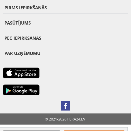
PIRMS IEPIRKŠANĀS
PASŪTĪJUMS
PĒC IEPIRKŠANĀS
PAR UZŅĒMUMU
© 2021-2026 FERA24.LV.
FERA INTERNATIONAL: