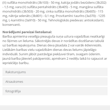
(II) sulfāta monohidrāts (3b103) - 50 mg, kalcija jodāts bezūdens (3b202)
- 1,5 mg, vara (II) sulfāta pentahidrāts (3b405) - 5 mg, mangāna sulfāta
monohidrāts (3b503) - 20 mg, cinka sulfāta monohidrāts (3b605) - 115
mg, nātrija selenāts (3b801) - 0,1 mg. Provitamīni: taurīns (3a370) - 1235
mg, L-karnitīns (3a910) - 50 mg. Tehnoloģiskās piedevas: antioksidanti,
konservanti.
Norādījumi pareizai lietošanai:
Barība apmierina veselīga pieauguša suņa uztura vajadzības neatkarīgi
no šķirnes un lieluma. Sākotnējās devas ir norādītas dozēšanas tabulā
uz barības iepakojuma. Dienas deva jāsadala 2 vai vairāk ēdienreizēs.
Lielākām barības vielu vajadzībām dienas devas lielums jāpielāgo
individuāli. Sunim jābūt pastāvīgai piekļuvei tīram, svaigam ūdenim.
Jaunā barība jāievieš pakāpeniski, apmēram 2 nedēļu laikā to sajaucot ar
iepriekšējo barību.
Raksturojums
Atsauksmes
fotogrāfija