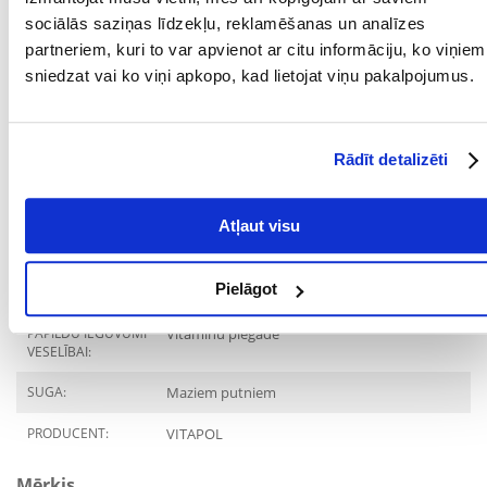
sociālās saziņas līdzekļu, reklamēšanas un analīzes
partneriem, kuri to var apvienot ar citu informāciju, ko viņiem
sniedzat vai ko viņi apkopo, kad lietojat viņu pakalpojumus.
Analītisko komponentu saturs
jēlproteīns % (min) : 15
neapstrādātas eļļas un tauki % (min) : 2,8
jēlšķiedra % (max) : 12
jēlpelni % (max) : 3,8
Rādīt detalizēti
mitrums % (maks.) : 12
Parametri
Atļaut visu
IEPAKOJUMA SVARS
0.5
Pielāgot
(KG):
PAPILDU IEGUVUMI
Vitamīnu piegāde
VESELĪBAI:
SUGA:
Maziem putniem
PRODUCENT:
VITAPOL
Mērķis