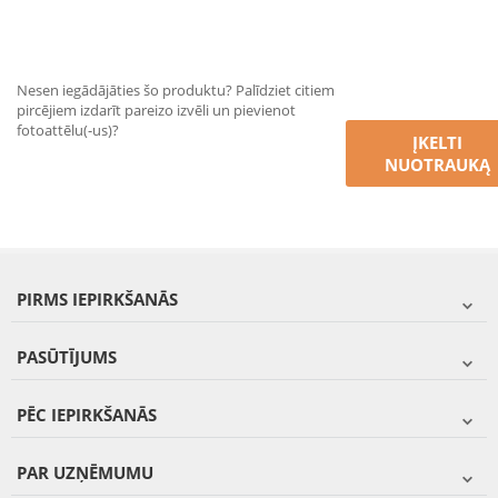
Nesen iegādājāties šo produktu? Palīdziet citiem
pircējiem izdarīt pareizo izvēli un pievienot
fotoattēlu(-us)?
ĮKELTI
NUOTRAUKĄ
PIRMS IEPIRKŠANĀS
PASŪTĪJUMS
PĒC IEPIRKŠANĀS
PAR UZŅĒMUMU