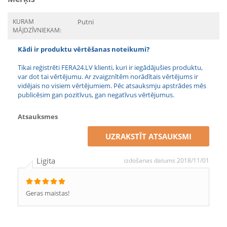
KURAM
Putni
MĀJDZĪVNIEKAM:
Kādi ir produktu vērtēšanas noteikumi?
Tikai reģistrēti FERA24.LV klienti, kuri ir iegādājušies produktu,
var dot tai vērtējumu. Ar zvaigznītēm norādītais vērtējums ir
vidējais no visiem vērtējumiem. Pēc atsauksmju apstrādes mēs
publicēsim gan pozitīvus, gan negatīvus vērtējumus.
Atsauksmes
UZRAKSTĪT ATSAUKSMI
Ligita
izdošanas datums 2018/11/01
Geras maistas!