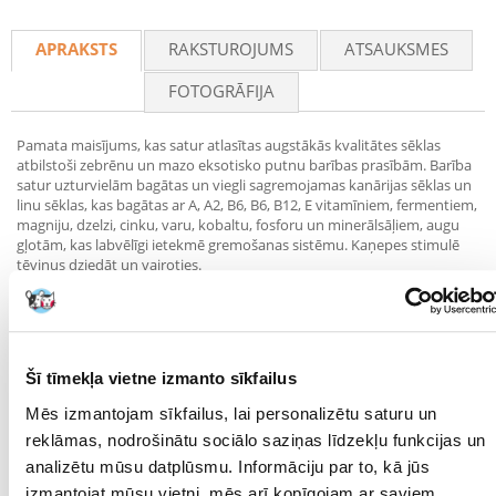
Recommend
APRAKSTS
RAKSTUROJUMS
ATSAUKSMES
FOTOGRĀFIJA
Pamata maisījums, kas satur atlasītas augstākās kvalitātes sēklas
atbilstoši zebrēnu un mazo eksotisko putnu barības prasībām. Barība
satur uzturvielām bagātas un viegli sagremojamas kanārijas sēklas un
linu sēklas, kas bagātas ar A, A2, B6, B6, B12, E vitamīniem, fermentiem,
magniju, dzelzi, cinku, varu, kobaltu, fosforu un minerālsāļiem, augu
gļotām, kas labvēlīgi ietekmē gremošanas sistēmu. Kaņepes stimulē
tēviņus dziedāt un vairoties.
Devas : Drīkst lietot 2-3 tējkarotes dienā atkarībā no putna apetītes.
Šī tīmekļa vietne izmanto sīkfailus
Sastāvs :
Mēs izmantojam sīkfailus, lai personalizētu saturu un
Dzeltenā prosa, baltā prosa, kanārijputraiņu sēklas, sarkanā prosa,
reklāmas, nodrošinātu sociālo saziņas līdzekļu funkcijas un
melnā prosa, linsēklas, kaņepju sēklas, kaļķa austeru čaumalas, kviešu
analizētu mūsu datplūsmu. Informāciju par to, kā jūs
graudu milti, lucernas milti, papaijas pulveris, linsēklu eļļa, kalcija
karbonāts, dikalcija fosfāts.
izmantojat mūsu vietni, mēs arī kopīgojam ar saviem