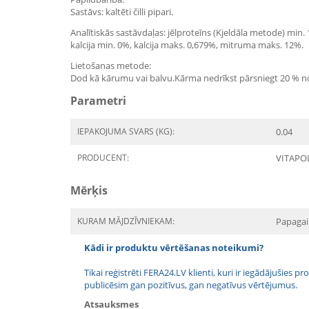
Sastāvs: kaltēti čilli pipari.
Analītiskās sastāvdaļas: jēlproteīns (Kjeldāla metode) min.
kalcija min. 0%, kalcija maks. 0,679%, mitruma maks. 12%.
Lietošanas metode:
Dod kā kārumu vai balvu.Kārma nedrīkst pārsniegt 20 % no
Parametri
IEPAKOJUMA SVARS (KG):
0.04
PRODUCENT:
VITAPO
Mērķis
KURAM MĀJDZĪVNIEKAM:
Papagail
Kādi ir produktu vērtēšanas noteikumi?
Tikai reģistrēti FERA24.LV klienti, kuri ir iegādājušies
publicēsim gan pozitīvus, gan negatīvus vērtējumus.
Atsauksmes