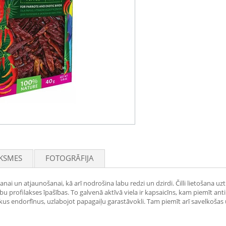
KSMES
FOTOGRĀFIJA
anai un atjaunošanai, kā arī nodrošina labu redzi un dzirdi. Čilli lietošana uz
bu profilakses īpašības. To galvenā aktīvā viela ir kapsaicīns, kam piemīt an
riskus endorfīnus, uzlabojot papagaiļu garastāvokli. Tam piemīt arī savelkoša