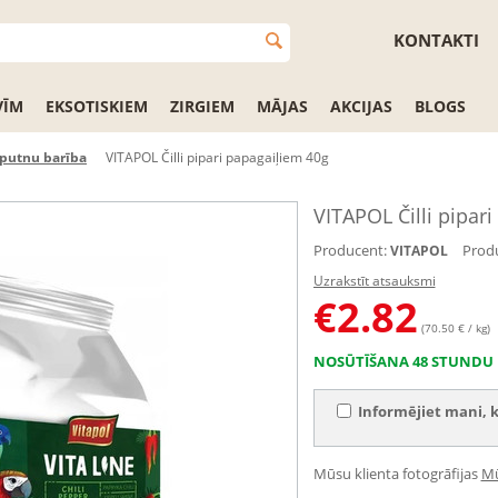
KONTAKTI
VĪM
EKSOTISKIEM
ZIRGIEM
MĀJAS
AKCIJAS
BLOGS
 putnu barība
VITAPOL Čilli pipari papagaiļiem 40g
VITAPOL Čilli pipar
Producent:
Produ
VITAPOL
Uzrakstīt atsauksmi
€
2.82
(70.50 € / kg)
NOSŪTĪŠANA 48 STUNDU 
Informējiet mani, k
Mūsu klienta fotogrāfijas
Mū