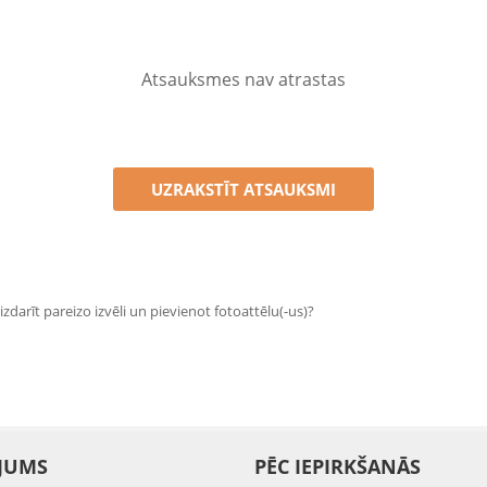
Atsauksmes nav atrastas
UZRAKSTĪT ATSAUKSMI
zdarīt pareizo izvēli un pievienot fotoattēlu(-us)?
JUMS
PĒC IEPIRKŠANĀS