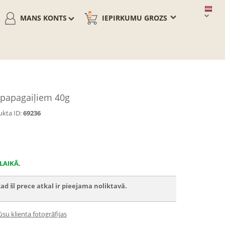
0
MANS KONTS
IEPIRKUMU GROZS
i papagaiļiem 40g
kta ID:
69236
LAIKĀ.
ad šī prece atkal ir pieejama noliktavā.
su klienta fotogrāfijas