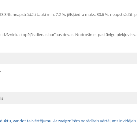
 13,3 %, neapstrādāti tauki min. 7,2 %, jēlšķiedra maks. 30,6 %, neapstrādāti 
 dzīvnieka kopējās dienas barības devas. Nodrošiniet pastāvīgu piekļuvi s
L
is
 produktu, var dot tai vērtējumu. Ar zvaigznītēm norādītais vērtējums ir vidē