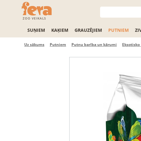
ZOO VEIKALS
SUŅIEM
KAĶIEM
GRAUZĒJIEM
PUTNIEM
ZI
Uz sākums
Putniem
Putnu barība un kārumi
Eksotisko