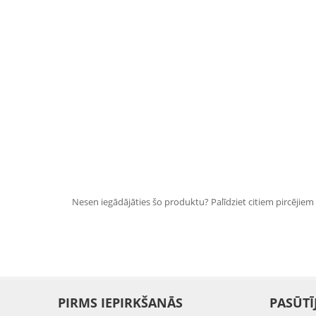
Nesen iegādājāties šo produktu? Palīdziet citiem pircējiem i
PIRMS IEPIRKŠANĀS
PASŪTĪ