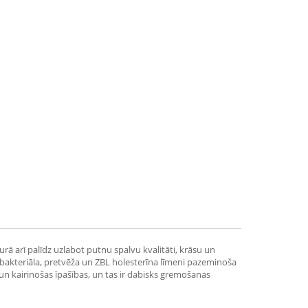
turā arī palīdz uzlabot putnu spalvu kvalitāti, krāsu un
tibakteriāla, pretvēža un ZBL holesterīna līmeni pazeminoša
s un kairinošas īpašības, un tas ir dabisks gremošanas