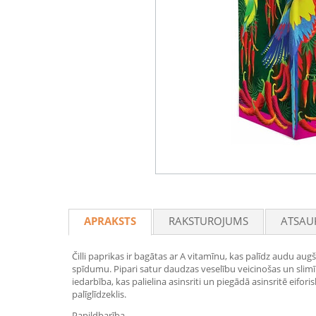
APRAKSTS
RAKSTUROJUMS
ATSAU
Čilli paprikas ir bagātas ar A vitamīnu, kas palīdz audu augš
spīdumu. Pipari satur daudzas veselību veicinošas un slimī
iedarbība, kas palielina asinsriti un piegādā asinsritē eifo
palīglīdzeklis.
Papildbarība.