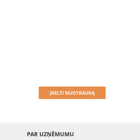
ĮKELTI NUOTRAUKĄ
PAR UZŅĒMUMU