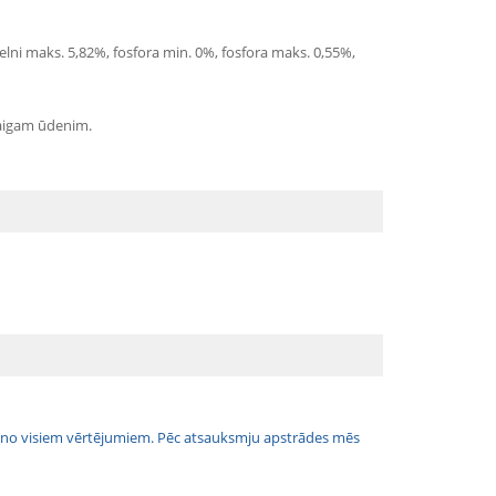
pelni maks. 5,82%, fosfora min. 0%, fosfora maks. 0,55%,
vaigam ūdenim.
jais no visiem vērtējumiem. Pēc atsauksmju apstrādes mēs