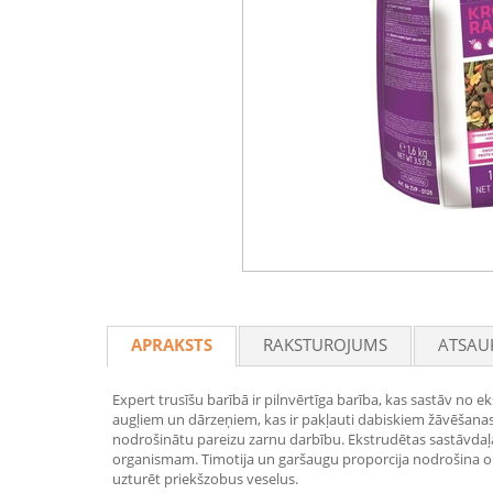
APRAKSTS
RAKSTUROJUMS
ATSAU
Expert trusīšu barībā ir pilnvērtīga barība, kas sastāv no 
augļiem un dārzeņiem, kas ir pakļauti dabiskiem žāvēšanas
nodrošinātu pareizu zarnu darbību. Ekstrudētas sastāvdaļa
organismam. Timotija un garšaugu proporcija nodrošina op
uzturēt priekšzobus veselus.