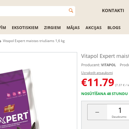
KONTAKTI
VĪM
EKSOTISKIEM
ZIRGIEM
MĀJAS
AKCIJAS
BLOGS
Vitapol Expert maistas triušiams 1,6 kg
Vitapol Expert mais
Producent:
Produ
VITAPOL
Uzrakstīt atsauksmi
€
11.79
(7.37 € / k
NOSŪTĪŠANA 48 STUNDU 
−
Daudzums: