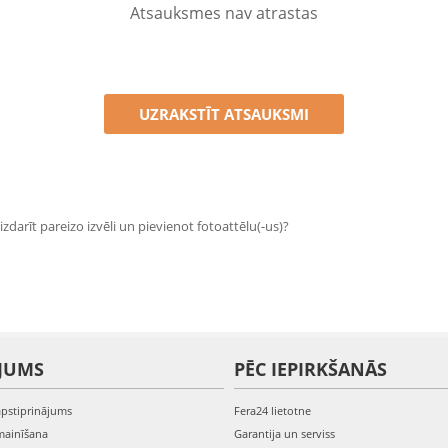
Atsauksmes nav atrastas
UZRAKSTĪT ATSAUKSMI
zdarīt pareizo izvēli un pievienot fotoattēlu(-us)?
JUMS
PĒC IEPIRKŠANĀS
apstiprinājums
Fera24 lietotne
mainīšana
Garantija un serviss