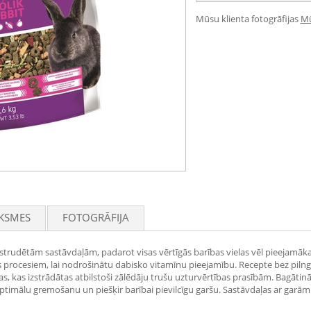
Mūsu klienta fotogrāfijas
Mū
KSMES
FOTOGRĀFIJA
ekstrudētām sastāvdaļām, padarot visas vērtīgās barības vielas vēl pieejamāk
 procesiem, lai nodrošinātu dabisko vitamīnu pieejamību. Recepte bez pilngr
s, kas izstrādātas atbilstoši zālēdāju trušu uzturvērtības prasībām. Bagāti
timālu gremošanu un piešķir barībai pievilcīgu garšu. Sastāvdaļas ar garām