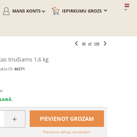
0
MANS KONTS
IEPIRKUMU GROZS
96
of
159
tas triušiams 1,6 kg
kta ID:
46271
g)
LAIKĀ.
+
PIEVIENOT GROZAM
Pievienot vēlmju sarakstam