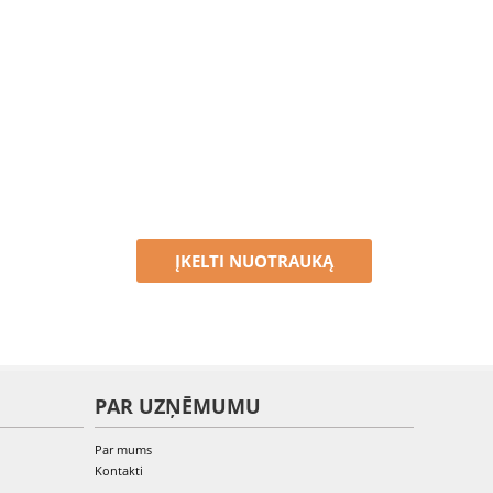
ĮKELTI NUOTRAUKĄ
PAR UZŅĒMUMU
Par mums
Kontakti