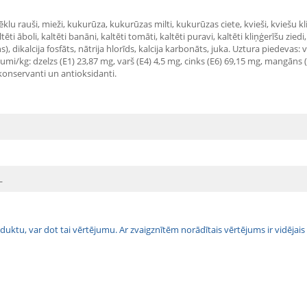
ēklu rauši, mieži, kukurūza, kukurūzas milti, kukurūzas ciete, kvieši, kviešu kl
ltēti āboli, kaltēti banāni, kaltēti tomāti, kaltēti puravi, kaltēti kliņģerīšu zie
, dikalcija fosfāts, nātrija hlorīds, kalcija karbonāts, juka. Uztura piedevas:
i/kg: dzelzs (E1) 23,87 mg, varš (E4) 4,5 mg, cinks (E6) 69,15 mg, mangāns (E
 konservanti un antioksidanti.
L
 produktu, var dot tai vērtējumu. Ar zvaigznītēm norādītais vērtējums ir vidē