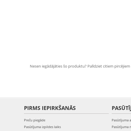
Nesen iegādājāties šo produktu? Palīdziet citiem pircējiem i
PIRMS IEPIRKŠANĀS
PASŪTĪ
Preču piegāde
Pasūtījuma 
Pasūtījuma izpildes laiks
Pasūtījuma 