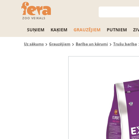
ZOO VEIKALS
SUŅIEM
KAĶIEM
GRAUZĒJIEM
PUTNIEM
ZI
Uz sākums
Grauzējiem
Barība un kārumi
Trušu barība