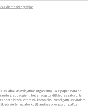
su klienta fotogrāfijas
as un labāk asimilējamas organismā. Tā ir papildināta ar
audu graudaugiem, bet ar augstu jēlšķiedras saturu, lai
nāts ar atbilstošu vitamīnu kompleksu veselīgam un vitālam
 šķiedrvielām uzlabo košļājamības procesu un palīdz