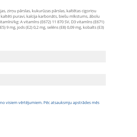
ijas, zirņu pārslas, kukurūzas pārslas, kaltētas cigoriņu
di, kaltēti puravi, kalcija karbonāts, biešu mīkstums, ābolu
 vitamīni/kg: A vitamīns (E672) 11 870 SV, D3 vitamīns (E671)
5) 9 mg, jods (E2) 0,2 mg, selēns (E8) 0,09 mg, kobalts (E3)
jais no visiem vērtējumiem. Pēc atsauksmju apstrādes mēs