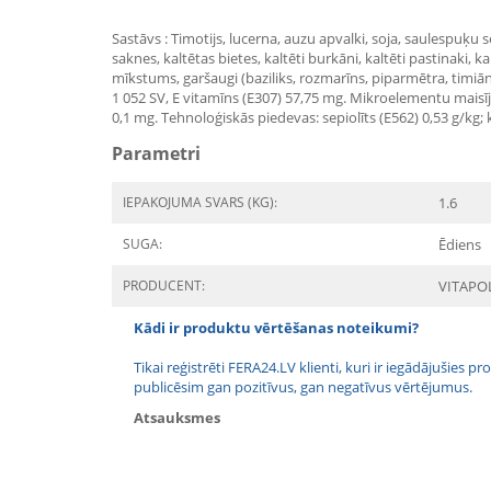
Sastāvs : Timotijs, lucerna, auzu apvalki, soja, saulespuķu s
saknes, kaltētas bietes, kaltēti burkāni, kaltēti pastinaki, ka
mīkstums, garšaugi (baziliks, rozmarīns, piparmētra, timiāns)
1 052 SV, E vitamīns (E307) 57,75 mg. Mikroelementu maisījum
0,1 mg. Tehnoloģiskās piedevas: sepiolīts (E562) 0,53 g/kg;
Parametri
IEPAKOJUMA SVARS (KG):
1.6
SUGA:
Ēdiens
PRODUCENT:
VITAPO
Kādi ir produktu vērtēšanas noteikumi?
Tikai reģistrēti FERA24.LV klienti, kuri ir iegādājušies
publicēsim gan pozitīvus, gan negatīvus vērtējumus.
Atsauksmes