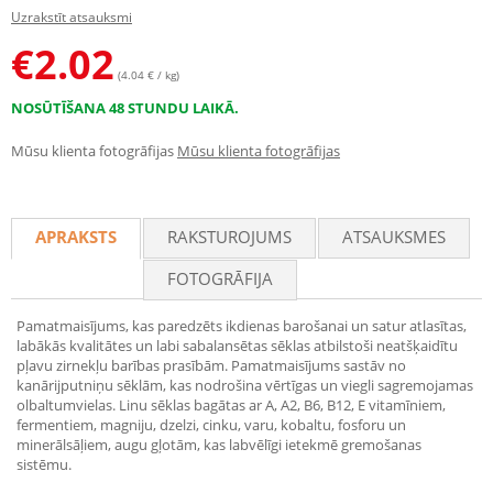
Uzrakstīt atsauksmi
€
2.02
(4.04 € / kg)
NOSŪTĪŠANA 48 STUNDU LAIKĀ.
Mūsu klienta fotogrāfijas
Mūsu klienta fotogrāfijas
APRAKSTS
RAKSTUROJUMS
ATSAUKSMES
FOTOGRĀFIJA
Pamatmaisījums, kas paredzēts ikdienas barošanai un satur atlasītas,
labākās kvalitātes un labi sabalansētas sēklas atbilstoši neatšķaidītu
pļavu zirnekļu barības prasībām. Pamatmaisījums sastāv no
kanārijputniņu sēklām, kas nodrošina vērtīgas un viegli sagremojamas
olbaltumvielas. Linu sēklas bagātas ar A, A2, B6, B12, E vitamīniem,
fermentiem, magniju, dzelzi, cinku, varu, kobaltu, fosforu un
minerālsāļiem, augu gļotām, kas labvēlīgi ietekmē gremošanas
sistēmu.