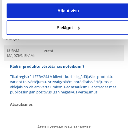
SUGA:
Vidējiem un lieliem
Atļaut visu
putniem
PRODUCENT:
VITAPOL
Pielāgot
Mērķis
KURAM
Putni
MĀJDZĪVNIEKAM:
Kādi ir produktu vērtēšanas noteikumi?
Tikai reģistrēti FERA24.LV klienti, kuri ir iegādājušies produktu,
var dot tai vērtējumu. Ar zvaigznītēm norādītais vērtējums ir
vidējais no visiem vērtējumiem. Pēc atsauksmju apstrādes mēs
publicēsim gan pozitīvus, gan negatīvus vērtējumus.
Atsauksmes
Atsauksmes nav atrastas