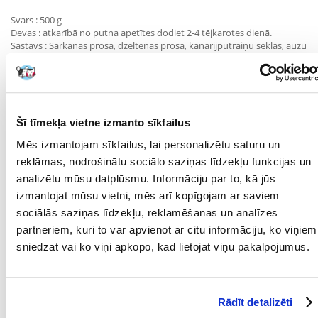
Svars : 500 g
Devas : atkarībā no putna apetītes dodiet 2-4 tējkarotes dienā.
Sastāvs : Sarkanās prosa, dzeltenās prosa, kanārijputraiņu sēklas, auzu
sēklas, kaltēti rožkoki, svītrainās saulespuķu sēklas, saflora sēklas,
baltās sorgo sēklas, sarkanās sorgo sēklas, griķi, kaņepju sēklas,
melnalkšņu sēklas, linsēklas, kaltēti burkāni, kaļķainas austeru
čaumalas, kviešu graudu milti, lucernas milti, papaijas pulveris, linu
eļļa, kalcija karbonāts, dikalcija fosfāts.
Šī tīmekļa vietne izmanto sīkfailus
Mēs izmantojam sīkfailus, lai personalizētu saturu un
Analītisko komponentu saturs
jēlproteīns % (min) : 10,3
reklāmas, nodrošinātu sociālo saziņas līdzekļu funkcijas un
neapstrādātas eļļas un tauki % (min) : 10,5
analizētu mūsu datplūsmu. Informāciju par to, kā jūs
jēlšķiedra % (max) : 13,51
izmantojat mūsu vietni, mēs arī kopīgojam ar saviem
jēlpelni % (max) : 3,85
mitrums % (maks.) : 12
sociālās saziņas līdzekļu, reklamēšanas un analīzes
Parametri
partneriem, kuri to var apvienot ar citu informāciju, ko viņiem
sniedzat vai ko viņi apkopo, kad lietojat viņu pakalpojumus.
IEPAKOJUMA SVARS
0.5
(KG):
PAPILDU IEGUVUMI
Vitamīnu piegāde
Rādīt detalizēti
VESELĪBAI: