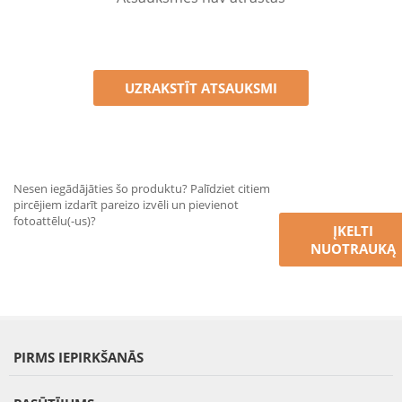
UZRAKSTĪT ATSAUKSMI
Nesen iegādājāties šo produktu? Palīdziet citiem
pircējiem izdarīt pareizo izvēli un pievienot
fotoattēlu(-us)?
ĮKELTI
NUOTRAUKĄ
PIRMS IEPIRKŠANĀS