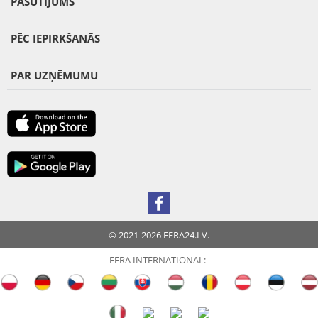
PASŪTĪJUMS
PĒC IEPIRKŠANĀS
PAR UZŅĒMUMU
© 2021-2026 FERA24.LV.
FERA INTERNATIONAL: