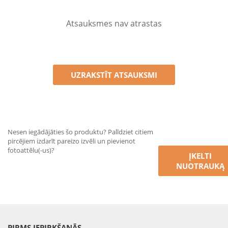
Atsauksmes nav atrastas
UZRAKSTĪT ATSAUKSMI
Nesen iegādājāties šo produktu? Palīdziet citiem
pircējiem izdarīt pareizo izvēli un pievienot
fotoattēlu(-us)?
ĮKELTI
NUOTRAUKĄ
PIRMS IEPIRKŠANĀS