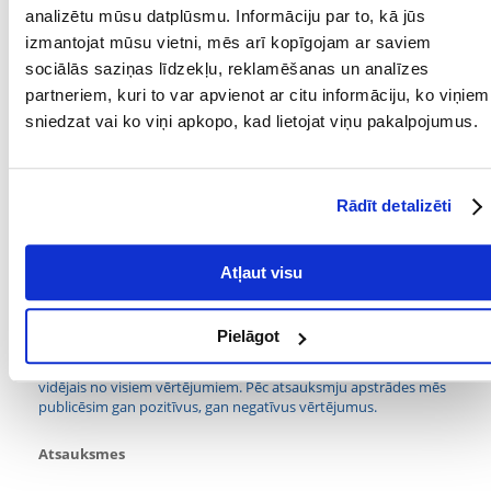
jēlpelni % (max) : 4,73
analizētu mūsu datplūsmu. Informāciju par to, kā jūs
mitrums % (maks.) : 12
izmantojat mūsu vietni, mēs arī kopīgojam ar saviem
Parametri
sociālās saziņas līdzekļu, reklamēšanas un analīzes
partneriem, kuri to var apvienot ar citu informāciju, ko viņiem
IEPAKOJUMA SVARS
0.8
sniedzat vai ko viņi apkopo, kad lietojat viņu pakalpojumus.
(KG):
PAPILDU IEGUVUMI
Vitamīnu piegāde
VESELĪBAI:
Rādīt detalizēti
SUGA:
Ēdiens
PRODUCENT:
VITAPOL
Atļaut visu
Kādi ir produktu vērtēšanas noteikumi?
Pielāgot
Tikai reģistrēti FERA24.LV klienti, kuri ir iegādājušies produktu,
var dot tai vērtējumu. Ar zvaigznītēm norādītais vērtējums ir
vidējais no visiem vērtējumiem. Pēc atsauksmju apstrādes mēs
publicēsim gan pozitīvus, gan negatīvus vērtējumus.
Atsauksmes