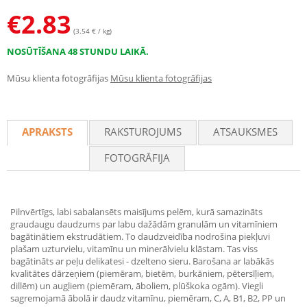
€
2.83
(3.54 € / kg)
NOSŪTĪŠANA 48 STUNDU LAIKĀ.
Mūsu klienta fotogrāfijas
Mūsu klienta fotogrāfijas
APRAKSTS
RAKSTUROJUMS
ATSAUKSMES
FOTOGRĀFIJA
Pilnvērtīgs, labi sabalansēts maisījums pelēm, kurā samazināts
graudaugu daudzums par labu dažādām granulām un vitamīniem
bagātinātiem ekstrudātiem. To daudzveidība nodrošina piekļuvi
plašam uzturvielu, vitamīnu un minerālvielu klāstam. Tas viss
bagātināts ar peļu delikatesi - dzelteno sieru. Barošana ar labākās
kvalitātes dārzeņiem (piemēram, bietēm, burkāniem, pētersīļiem,
dillēm) un augļiem (piemēram, āboliem, plūškoka ogām). Viegli
sagremojamā ābolā ir daudz vitamīnu, piemēram, C, A, B1, B2, PP un