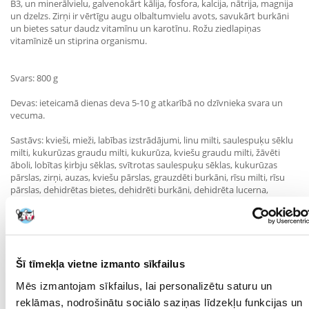
B3, un minerālvielu, galvenokārt kālija, fosfora, kalcija, nātrija, magnija
un dzelzs. Zirņi ir vērtīgu augu olbaltumvielu avots, savukārt burkāni
un bietes satur daudz vitamīnu un karotīnu. Rožu ziedlapiņas
vitamīnizē un stiprina organismu.
Svars: 800 g
Devas: ieteicamā dienas deva 5-10 g atkarībā no dzīvnieka svara un
vecuma.
Sastāvs: kvieši, mieži, labības izstrādājumi, linu milti, saulespuķu sēklu
milti, kukurūzas graudu milti, kukurūza, kviešu graudu milti, žāvēti
āboli, lobītas ķirbju sēklas, svītrotas saulespuķu sēklas, kukurūzas
pārslas, zirņi, auzas, kviešu pārslas, grauzdēti burkāni, rīsu milti, rīsu
pārslas, dehidrētas bietes, dehidrēti burkāni, dehidrēta lucerna,
liofilizēts krējuma siers, plūškoks, dilles, pētersīļu saknes, lopbarības
raugs, saulespuķu eļļa, lucernas milti, kalcija karbonāts.
Analītisko komponentu saturs
Šī tīmekļa vietne izmanto sīkfailus
jēlproteīns % (min) : 11,6
Mēs izmantojam sīkfailus, lai personalizētu saturu un
neapstrādātas eļļas un tauki % (min) : 1
jēlšķiedra % (max) : 8,1
reklāmas, nodrošinātu sociālo saziņas līdzekļu funkcijas un