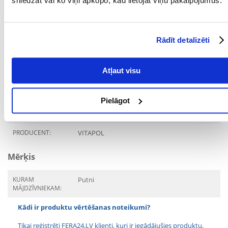
sniedzat vai ko viņi apkopo, kad lietojat viņu pakalpojumus.
jēlpelni % (max) : 6,4
mitrums % (maks.) : 12
Parametri
Rādīt detalizēti
IEPAKOJUMA SVARS
0.25
(KG):
Atļaut visu
PAPILDU IEGUVUMI
Vitamīnu piegāde
VESELĪBAI:
Pielāgot
SUGA:
Vidējiem un lieliem
putniem
PRODUCENT:
VITAPOL
Mērķis
KURAM
Putni
MĀJDZĪVNIEKAM:
Kādi ir produktu vērtēšanas noteikumi?
Tikai reģistrēti FERA24.LV klienti, kuri ir iegādājušies produktu,