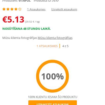
Producent:
Produkta ID:
7777
VITAPOL
1 Atsauksmes
Uzrakstīt atsauksmi
€
5.13
(20.52 € / kg)
NOSŪTĪŠANA 48 STUNDU LAIKĀ.
Mūsu klienta fotogrāfijas
Mūsu klienta fotogrāfijas
1 ATSAUKSMES
4 z 5
100%
100% KLIENTU IESAKA ŠO PRODUKTU
UZRAKSTĪT ATSAUKSMI