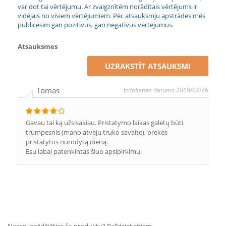
var dot tai vērtējumu. Ar zvaigznītēm norādītais vērtējums ir
vidējais no visiem vērtējumiem. Pēc atsauksmju apstrādes mēs
publicēsim gan pozitīvus, gan negatīvus vērtējumus.
Atsauksmes
UZRAKSTĪT ATSAUKSMI
Tomas
izdošanas datums 2019/02/26
Gavau tai ką užsisakiau. Pristatymo laikas galėtų būti
trumpesnis (mano atveju truko savaitę), prekės
pristatytos nurodytą dieną.
Esu labai patenkintas šiuo apsipirkimu.