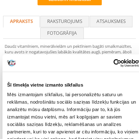
Recommend
APRAKSTS
RAKSTUROJUMS
ATSAUKSMES
FOTOGRĀFIJA
Daudz vitamīniem, minerālvielām un pektīniem bagāti smalkmaizītes,
kuru avots ir nogatavojušies labākās kvalitātes augļi, piemēram, āboli
un plūškoka ogas. Plūškoka ogas papildus C vitamīnam nodrošina
organismu ar karotinoīdiem un jodu, kā arī pektīnu, miecvielām un
minerālsāļiem. Garšīgie rieksti papildina papagaiļu uzturu ar E
vitamīnu, kas aizsargā nervu un imūnsistēmu un ir lielisks
antioksidants. Rieksti ir arī bagātīgs magnija avots.
Šī tīmekļa vietne izmanto sīkfailus
Sastāvs : svītrainās saulespuķu sēklas, zemesrieksti, sarkanā sorgo,
Mēs izmantojam sīkfailus, lai personalizētu saturu un
saflora sēklas, kaņepju sēklas, baltās saulespuķu sēklas, plūškoka
ogas, apelsīna miziņas, žāvēti āboli, kviešu milti.
reklāmas, nodrošinātu sociālo saziņas līdzekļu funkcijas un
analizētu mūsu datplūsmu. Informāciju par to, kā jūs
izmantojat mūsu vietni, mēs arī kopīgojam ar saviem
Analītisko komponentu saturs
jēlproteīns % (min) : 9,7
sociālās saziņas līdzekļu, reklamēšanas un analīzes
neapstrādātas eļļas un tauki % (min) : 5,7
partneriem, kuri to var apvienot ar citu informāciju, ko viņiem
jēlšķiedra % (max) : 6,5