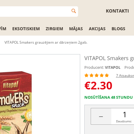
KONTAKTI
VĪM
EKSOTISKIEM
ZIRGIEM
MĀJAS
AKCIJAS
BLOGS
VITAPOL Smakers grauzējiem ar dārzeņiem 2gab.
VITAPOL Smakers gr
Producent:
Produ
VITAPOL
7 Atsauks
€
2.30
NOSŪTĪŠANA 48 STUNDU 
−
Daudzums: