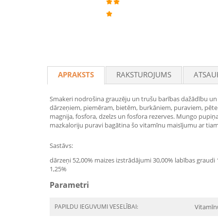
APRAKSTS
RAKSTUROJUMS
ATSAU
Smakeri nodrošina grauzēju un trušu barības dažādību un p
dārzeņiem, piemēram, bietēm, burkāniem, puraviem, pētersīļie
magnija, fosfora, dzelzs un fosfora rezerves. Mungo pupiņ
mazkaloriju puravi bagātina šo vitamīnu maisījumu ar tiam
Sastāvs:
dārzeņi 52,00% maizes izstrādājumi 30,00% labības graudi 1
1,25%
Parametri
PAPILDU IEGUVUMI VESELĪBAI:
Vitamīn