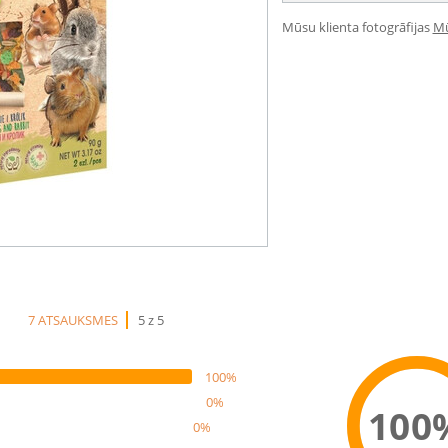
Mūsu klienta fotogrāfijas
Mū
7 ATSAUKSMES
5 z 5
100%
0%
100
0%