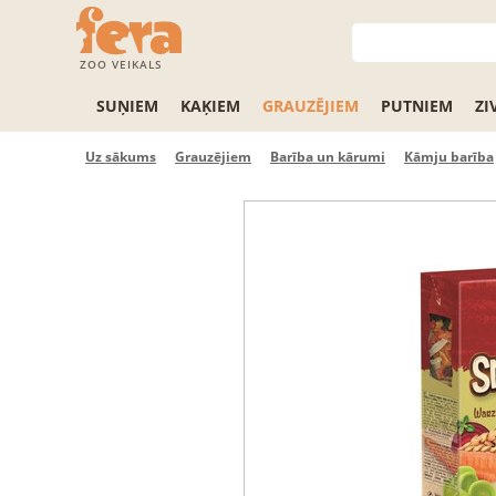
ZOO VEIKALS
SUŅIEM
KAĶIEM
GRAUZĒJIEM
PUTNIEM
ZI
Uz sākums
Grauzējiem
Barība un kārumi
Kāmju barība