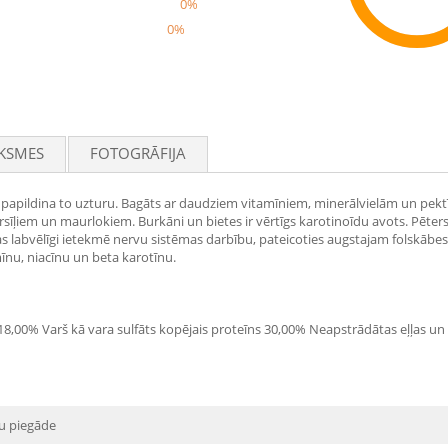
0%
0%
Rec
KSMES
FOTOGRĀFIJA
apildina to uzturu. Bagāts ar daudziem vitamīniem, minerālvielām un pektī
m un maurlokiem. Burkāni un bietes ir vērtīgs karotinoīdu avots. Pētersīļos ir
as labvēlīgi ietekmē nervu sistēmas darbību, pateicoties augstajam folskāb
īnu, niacīnu un beta karotīnu.
8,00% Varš kā vara sulfāts kopējais proteīns 30,00% Neapstrādātas eļļas un 
u piegāde