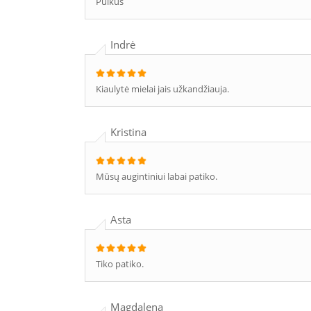
Puikus
Indrė
Kiaulytė mielai jais užkandžiauja.
Kristina
Mūsų augintiniui labai patiko.
Asta
Tiko patiko.
Magdalena