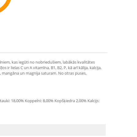
ommend
niem, kas iegūti no nobriedušiem, labākās kvalitātes
 lielas C un A vitamīna, B1, B2, P, kā arī kālija, kalcija,
es, mangāna un magnija saturam. No otras puses,
tauki: 18,00% Koppelni: 8,00% Kopšķiedra 2,00% Kalcijs: