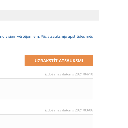
jais no visiem vērtējumiem. Pēc atsauksmju apstrādes mēs
UZRAKSTĪT ATSAUKSMI
izdošanas datums 2021/04/10
izdošanas datums 2021/03/06