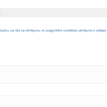
L
 produktu, var dot tai vērtējumu. Ar zvaigznītēm norādītais vērtējums ir vidē