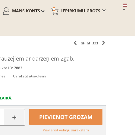
0
MANS KONTS
IEPIRKUMU GROZS
84
of
123
auzējiem ar dārzeņiem 2gab.
kta ID:
7883
mes
Uzrakstīt atsauksmi
LAIKĀ.
+
PIEVIENOT GROZAM
Pievienot vēlmju sarakstam