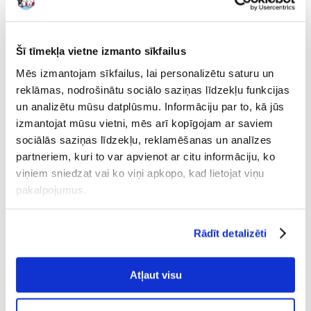
Uzrakstīt atsauksmi
€
2.22
(18.50 € / kg)
Šī tīmekļa vietne izmanto sīkfailus
NOSŪTĪŠANA 48 STUNDU LAIKĀ.
Mēs izmantojam sīkfailus, lai personalizētu saturu un
reklāmas, nodrošinātu sociālo saziņas līdzekļu funkcijas
Mūsu klienta fotogrāfijas
Mūsu klienta fotogrāfijas
un analizētu mūsu datplūsmu. Informāciju par to, kā jūs
izmantojat mūsu vietni, mēs arī kopīgojam ar saviem
sociālās saziņas līdzekļu, reklamēšanas un analīzes
Apraksts
partneriem, kuri to var apvienot ar citu informāciju, ko
Tas ir lielisks ikdienas uztura papildinājums. Pateicoties trīs garšu
viņiem sniedzat vai ko viņi apkopo, kad lietojat viņu
kombinācijai, katru dienu savam mājdzīvniekam var dot citu, dabīgiem
pakalpojumus.
vitamīniem un minerālvielām bagātu kārumu. Jūs atradīsiet dārzeņiem
bagātu smalkmaizi ar augstu vitamīnu un pektīna saturu, svētku
smalkmaize pozitīvi ietekmē gremošanas sistēmu un veicina holesterīna
līmeņa pazemināšanos asinīs. Turklāt smērētāji ir piepildīti ar labākajiem
Rādīt detalizēti
augļiem.
Sastāvs: augļi: kvieši, kviešu graudu milti, lobītas auzas, kokosriekstu
Atļaut visu
skaidiņas, žāvēti āboli, apelsīna miziņas, banāni, plūškoka ogas, sarkanās
jāņogas, raugs. Dārzeņi: kvieši, kviešu graudu milti, kaltēti burkāni,
lobītas auzas, kukurūza, kaltētas bietes, kaltēti kartupeļi, puravi,