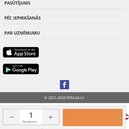
PASŪTĪJUMS
PĒC IEPIRKŠANĀS
PAR UZŅĒMUMU
© 2021-2026 FERA24.LV.
FERA INTERNATIONAL:
−
+
Daudzums: