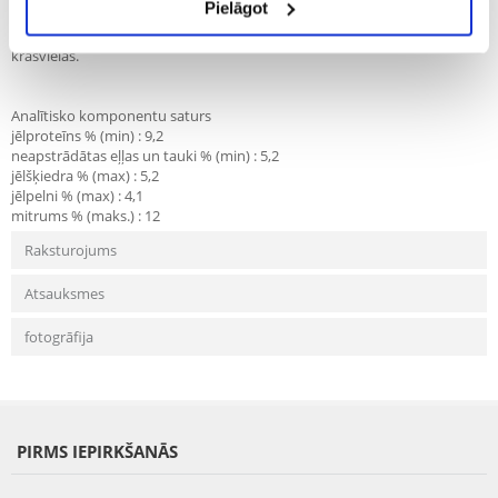
Pielāgot
pētersīļu saknes, raugs. Ceratoniju pupiņas: ceratoniju pupiņas, lobītas
auzas, kviešu graudu milti, kvieši, melnie kadiķi, raugs. Piedevas:
krāsvielas.
Analītisko komponentu saturs
jēlproteīns % (min) : 9,2
neapstrādātas eļļas un tauki % (min) : 5,2
jēlšķiedra % (max) : 5,2
jēlpelni % (max) : 4,1
mitrums % (maks.) : 12
Raksturojums
Atsauksmes
fotogrāfija
PIRMS IEPIRKŠANĀS