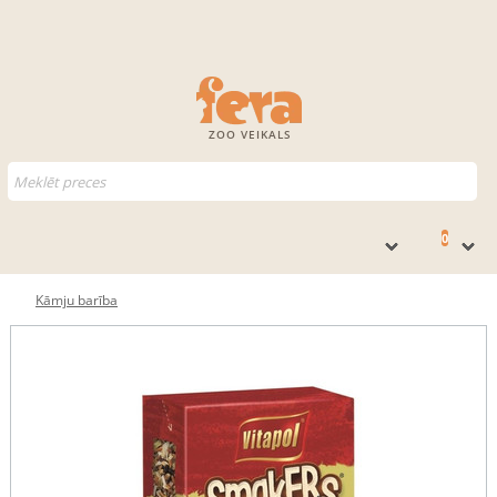
ZOO VEIKALS
0
Kāmju barība