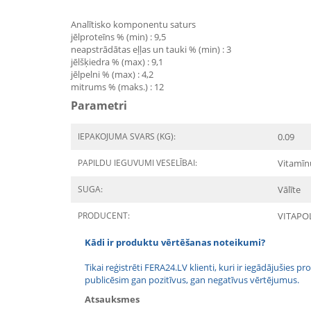
Analītisko komponentu saturs
jēlproteīns % (min) : 9,5
neapstrādātas eļļas un tauki % (min) : 3
jēlšķiedra % (max) : 9,1
jēlpelni % (max) : 4,2
mitrums % (maks.) : 12
Parametri
IEPAKOJUMA SVARS (KG):
0.09
PAPILDU IEGUVUMI VESELĪBAI:
Vitamīn
SUGA:
Vālīte
PRODUCENT:
VITAPO
Kādi ir produktu vērtēšanas noteikumi?
Tikai reģistrēti FERA24.LV klienti, kuri ir iegādājušies
publicēsim gan pozitīvus, gan negatīvus vērtējumus.
Atsauksmes