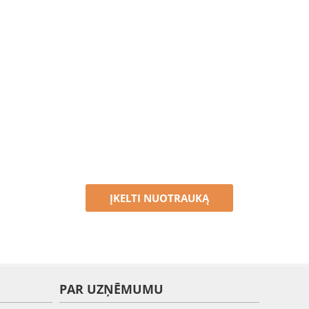
ĮKELTI NUOTRAUKĄ
PAR UZŅĒMUMU