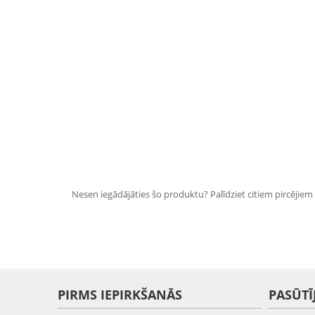
Nesen iegādājāties šo produktu? Palīdziet citiem pircējiem i
PIRMS IEPIRKŠANĀS
PASŪTĪ