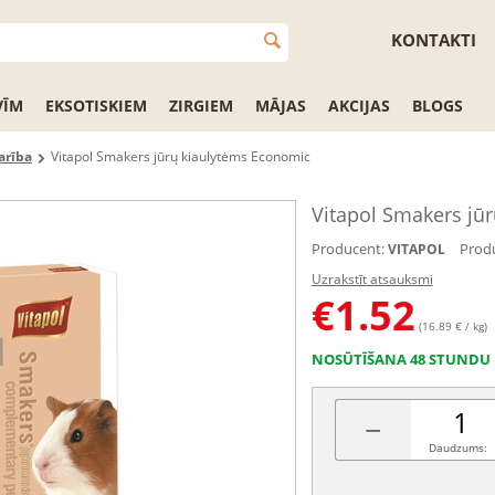
KONTAKTI
VĪM
EKSOTISKIEM
ZIRGIEM
MĀJAS
AKCIJAS
BLOGS
arība
Vitapol Smakers jūrų kiaulytėms Economic
Vitapol Smakers jū
Producent:
Produ
VITAPOL
Uzrakstīt atsauksmi
€
1.52
(16.89 € / kg)
NOSŪTĪŠANA 48 STUNDU 
−
Daudzums: