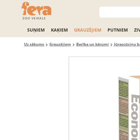
ZOO VEIKALS
SUŅIEM
KAĶIEM
GRAUZĒJIEM
PUTNIEM
ZI
Uz sākums
Grauzējiem
Barība un kārumi
Jūrascūciņu b