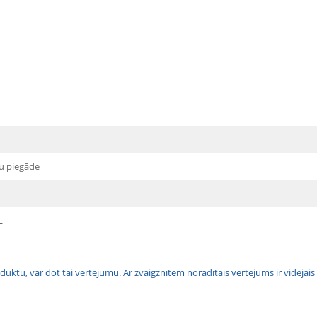
u piegāde
L
 produktu, var dot tai vērtējumu. Ar zvaigznītēm norādītais vērtējums ir vidē