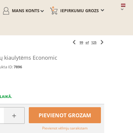
0
MANS KONTS
IEPIRKUMU GROZS
99
of
125
rų kiaulytėms Economic
kta ID:
7896
LAIKĀ.
+
PIEVIENOT GROZAM
Pievienot vēlmju sarakstam