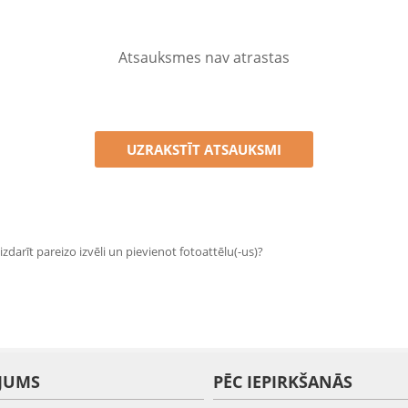
Atsauksmes nav atrastas
UZRAKSTĪT ATSAUKSMI
zdarīt pareizo izvēli un pievienot fotoattēlu(-us)?
JUMS
PĒC IEPIRKŠANĀS