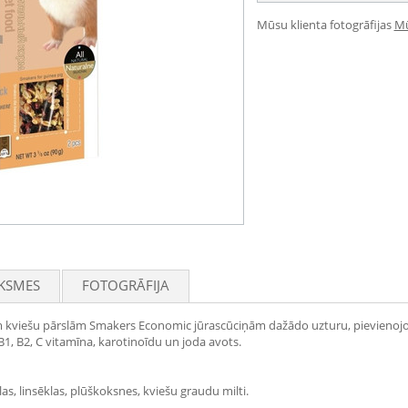
Mūsu klienta fotogrāfijas
Mū
KSMES
FOTOGRĀFIJA
viešu pārslām Smakers Economic jūrascūciņām dažādo uzturu, pievienojot dā
, B1, B2, C vitamīna, karotinoīdu un joda avots.
las, linsēklas, plūškoksnes, kviešu graudu milti.