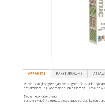
APRAKSTS
RAKSTUROJUMS
ATSAU
Papildus viegli sagremojamām un gremošanu uzlabojošām k
antioksidanti, t. i., nodrošina šūnu aizsardzību. Tās ir arī A
Devas: lieto katru dienu
Sastāvs : Kvieši, kukurūza, bietes, auzu pārslas, kviešu pārs