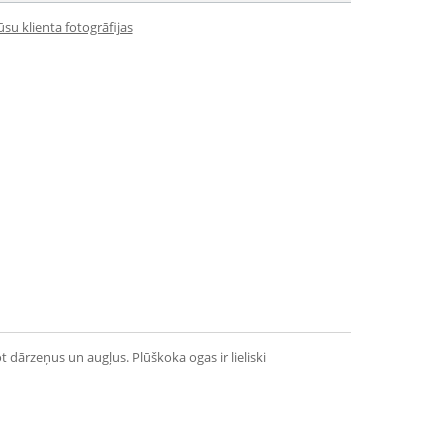
su klienta fotogrāfijas
rzeņus un augļus. Plūškoka ogas ir lieliski