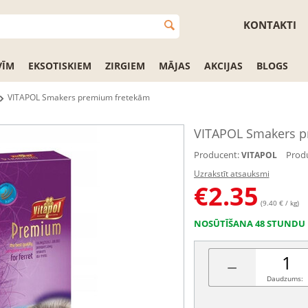
KONTAKTI
VĪM
EKSOTISKIEM
ZIRGIEM
MĀJAS
AKCIJAS
BLOGS
VITAPOL Smakers premium fretekām
VITAPOL Smakers p
Producent:
Produ
VITAPOL
Uzrakstīt atsauksmi
€
2.35
(9.40 € / kg)
NOSŪTĪŠANA 48 STUNDU 
−
Daudzums: