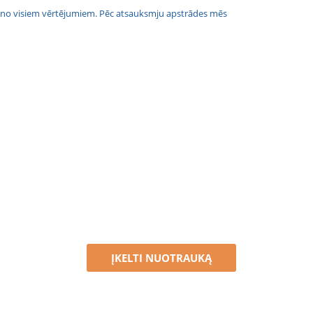
jais no visiem vērtējumiem. Pēc atsauksmju apstrādes mēs
ĮKELTI NUOTRAUKĄ