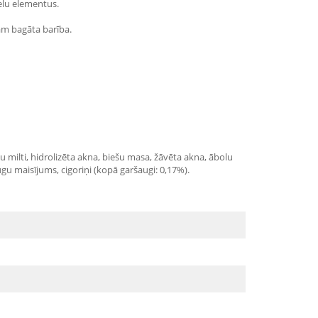
elu elementus.
ām bagāta barība.
rušu milti, hidrolizēta akna, biešu masa, žāvēta akna, ābolu
šaugu maisījums, cigoriņi (kopā garšaugi: 0,17%).