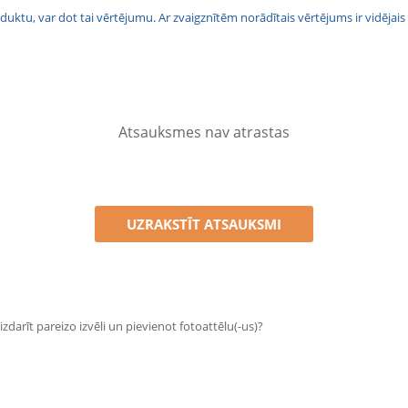
 produktu, var dot tai vērtējumu. Ar zvaigznītēm norādītais vērtējums ir vidē
Atsauksmes nav atrastas
UZRAKSTĪT ATSAUKSMI
zdarīt pareizo izvēli un pievienot fotoattēlu(-us)?