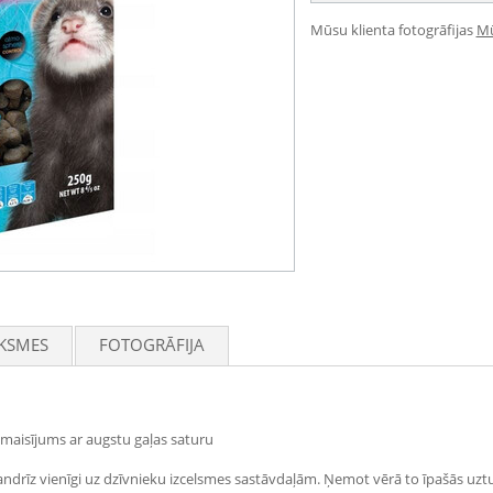
Mūsu klienta fotogrāfijas
Mū
KSMES
FOTOGRĀFIJA
maisījums ar augstu gaļas saturu
ta gandrīz vienīgi uz dzīvnieku izcelsmes sastāvdaļām. Ņemot vērā to īpašās uz