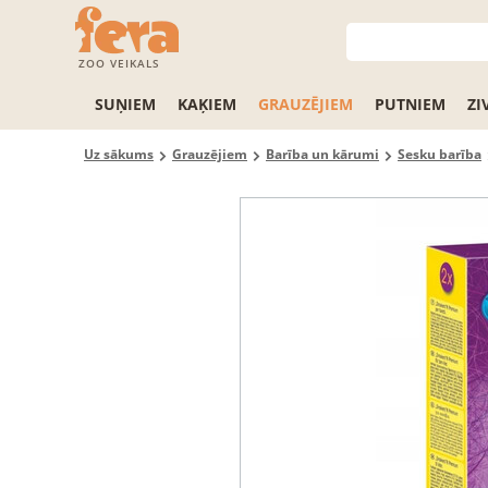
ZOO VEIKALS
SUŅIEM
KAĶIEM
GRAUZĒJIEM
PUTNIEM
ZI
Uz sākums
Grauzējiem
Barība un kārumi
Sesku barība