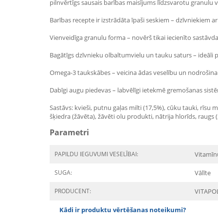
pilnvērtīgs sausais barības maisījums līdzsvarotu granulu
Barības recepte ir izstrādāta īpaši seskiem – dzīvniekiem
Vienveidīga granulu forma – novērš tikai iecienīto sastāvd
Bagātīgs dzīvnieku olbaltumvielu un tauku saturs – ideāli p
Omega-3 taukskābes – veicina ādas veselību un nodrošina 
Dabīgi augu piedevas – labvēlīgi ietekmē gremošanas sistē
Sastāvs: kvieši, putnu gaļas milti (17,5%), cūku tauki, rīsu m
šķiedra (žāvēta), žāvēti olu produkti, nātrija hlorīds, raugs 
Parametri
PAPILDU IEGUVUMI VESELĪBAI:
Vitamīn
SUGA:
Vālīte
PRODUCENT:
VITAPO
Kādi ir produktu vērtēšanas noteikumi?