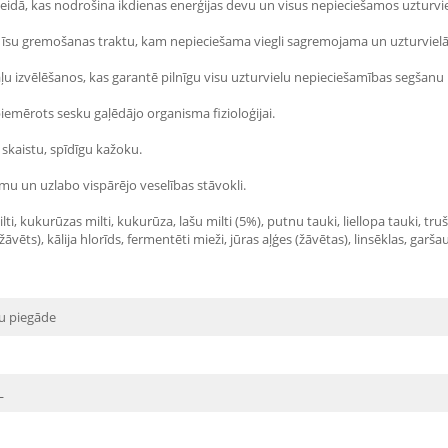
 veidā, kas nodrošina ikdienas enerģijas devu un visus nepieciešamos uzturvi
 ar īsu gremošanas traktu, kam nepieciešama viegli sagremojama un uzturviel
aļu izvēlēšanos, kas garantē pilnīgu visu uzturvielu nepieciešamības segšanu
iemērots sesku gaļēdājo organisma fizioloģijai.
skaistu, spīdīgu kažoku.
mu un uzlabo vispārējo veselības stāvokli.
ilti, kukurūzas milti, kukurūza, lašu milti (5%), putnu tauki, liellopa tauki, t
(žāvēts), kālija hlorīds, fermentēti mieži, jūras aļģes (žāvētas), linsēklas, gar
u piegāde
L