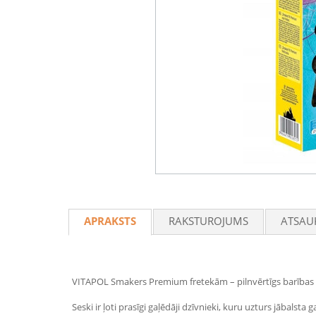
APRAKSTS
RAKSTUROJUMS
ATSAU
VITAPOL Smakers Premium fretekām – pilnvērtīgs barības 
Seski ir ļoti prasīgi gaļēdāji dzīvnieki, kuru uzturs jābals