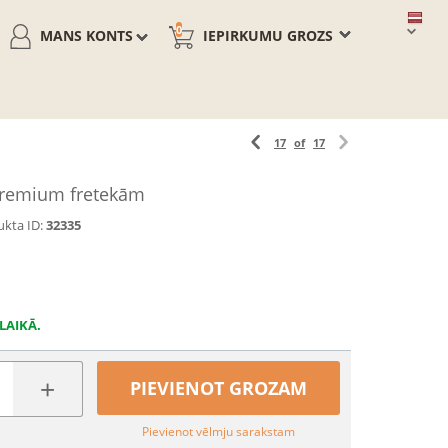
0
MANS KONTS
IEPIRKUMU GROZS
17
of
17
remium fretekām
kta ID:
32335
LAIKĀ.
+
PIEVIENOT GROZAM
Pievienot vēlmju sarakstam