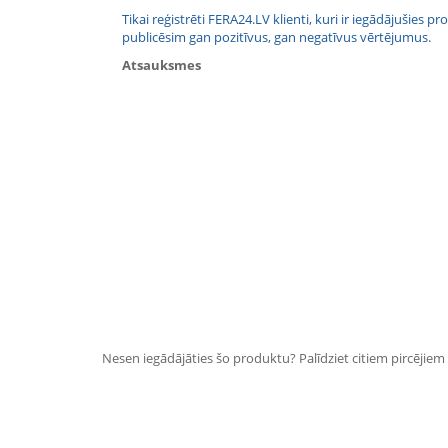
Tikai reģistrēti FERA24.LV klienti, kuri ir iegādājušies
publicēsim gan pozitīvus, gan negatīvus vērtējumus.
Atsauksmes
Nesen iegādājāties šo produktu? Palīdziet citiem pircējiem i