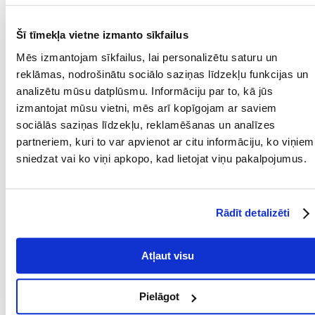
jēlproteīns % (min) : 11
neapstrādātas eļļas un tauki % (min) : 4,8
jēlšķiedra % (max) : 6
Šī tīmekļa vietne izmanto sīkfailus
jēlpelni % (max) : 5
mitrums % (maks.) : 12
Mēs izmantojam sīkfailus, lai personalizētu saturu un
Parametri
reklāmas, nodrošinātu sociālo saziņas līdzekļu funkcijas un
analizētu mūsu datplūsmu. Informāciju par to, kā jūs
PAPILDU IEGUVUMI
Vitamīnu piegāde
izmantojat mūsu vietni, mēs arī kopīgojam ar saviem
VESELĪBAI:
sociālās saziņas līdzekļu, reklamēšanas un analīzes
partneriem, kuri to var apvienot ar citu informāciju, ko viņiem
SUGA:
Vālīte
sniedzat vai ko viņi apkopo, kad lietojat viņu pakalpojumus.
PRODUCENT:
VITAPOL
Kādi ir produktu vērtēšanas noteikumi?
Rādīt detalizēti
Tikai reģistrēti FERA24.LV klienti, kuri ir iegādājušies produktu,
var dot tai vērtējumu. Ar zvaigznītēm norādītais vērtējums ir
vidējais no visiem vērtējumiem. Pēc atsauksmju apstrādes mēs
Atļaut visu
publicēsim gan pozitīvus, gan negatīvus vērtējumus.
Atsauksmes
Pielāgot