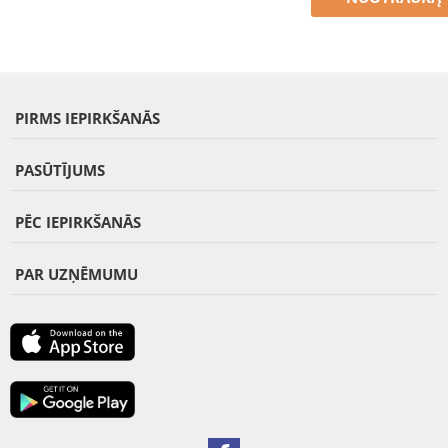
PIRMS IEPIRKŠANĀS
PASŪTĪJUMS
PĒC IEPIRKŠANĀS
PAR UZŅĒMUMU