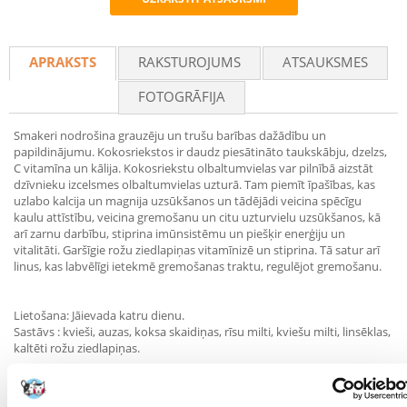
Recommend
APRAKSTS
RAKSTUROJUMS
ATSAUKSMES
FOTOGRĀFIJA
Smakeri nodrošina grauzēju un trušu barības dažādību un
papildinājumu. Kokosriekstos ir daudz piesātināto taukskābju, dzelzs,
C vitamīna un kālija. Kokosriekstu olbaltumvielas var pilnībā aizstāt
dzīvnieku izcelsmes olbaltumvielas uzturā. Tam piemīt īpašības, kas
uzlabo kalcija un magnija uzsūkšanos un tādējādi veicina spēcīgu
kaulu attīstību, veicina gremošanu un citu uzturvielu uzsūkšanos, kā
arī zarnu darbību, stiprina imūnsistēmu un piešķir enerģiju un
vitalitāti. Garšīgie rožu ziedlapiņas vitamīnizē un stiprina. Tā satur arī
linus, kas labvēlīgi ietekmē gremošanas traktu, regulējot gremošanu.
Lietošana: Jāievada katru dienu.
Sastāvs : kvieši, auzas, koksa skaidiņas, rīsu milti, kviešu milti, linsēklas,
kaltēti rožu ziedlapiņas.
Analītisko komponentu saturs