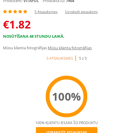
Producent:
Produkta ID:
7904
VITAPOL
5 Atsauksmes
Uzrakstīt atsauksmi
€
1.82
NOSŪTĪŠANA 48 STUNDU LAIKĀ.
Mūsu klienta fotogrāfijas
Mūsu klienta fotogrāfijas
5 ATSAUKSMES
5 z 5
100%
100% KLIENTU IESAKA ŠO PRODUKTU
UZRAKSTĪT ATSAUKSMI