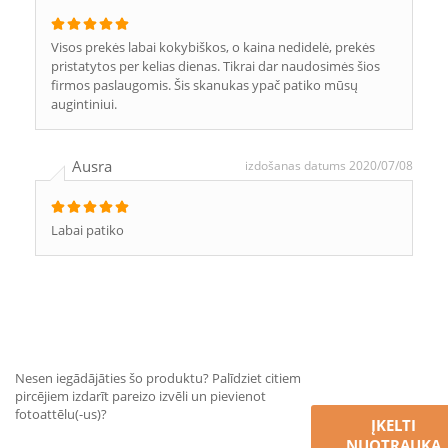
Visos prekės labai kokybiškos, o kaina nedidelė, prekės
pristatytos per kelias dienas. Tikrai dar naudosimės šios
firmos paslaugomis. Šis skanukas ypač patiko mūsų
augintiniui.
Ausra
izdošanas datums 2020/07/08
Labai patiko
Nesen iegādājāties šo produktu? Palīdziet citiem
pircējiem izdarīt pareizo izvēli un pievienot
fotoattēlu(-us)?
ĮKELTI
NUOTRAUKĄ