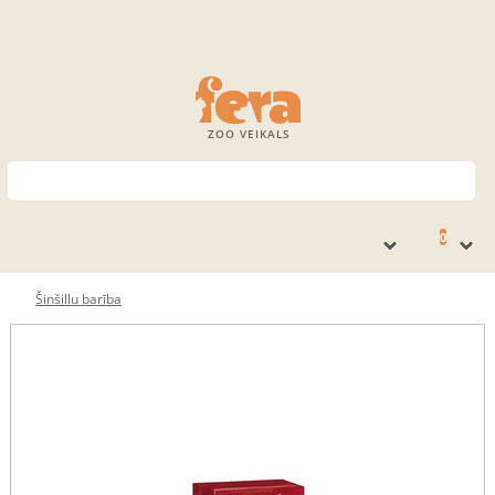
ZOO VEIKALS
0
Šinšillu barība