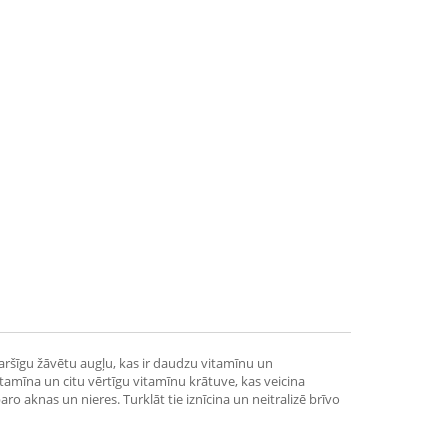
aršīgu žāvētu augļu, kas ir daudzu vitamīnu un
tamīna un citu vērtīgu vitamīnu krātuve, kas veicina
 aknas un nieres. Turklāt tie iznīcina un neitralizē brīvo