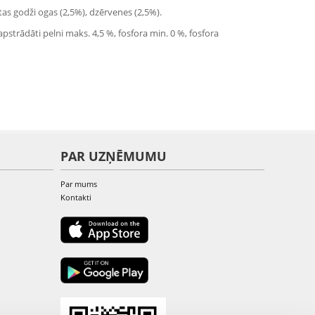
ētas godži ogas (2,5%), dzērvenes (2,5%).
pstrādāti pelni maks. 4,5 %, fosfora min. 0 %, fosfora
PAR UZŅĒMUMU
Par mums
Kontakti