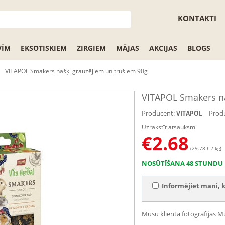
KONTAKTI
VĪM
EKSOTISKIEM
ZIRGIEM
MĀJAS
AKCIJAS
BLOGS
VITAPOL Smakers našķi grauzējiem un trušiem 90g
VITAPOL Smakers na
Producent:
Produ
VITAPOL
Uzrakstīt atsauksmi
€
2.68
(29.78 € / kg)
NOSŪTĪŠANA 48 STUNDU 
Informējiet mani, k
Mūsu klienta fotogrāfijas
Mū