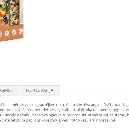
KSMES
FOTOGRĀFIJA
āli piemērots visiem grauzējiem un trušiem. Vectēva augļu dārzā ir daudz g
eratūras ražošanas metodei. Veselīgie ābolu, plūškoka un upeņu augļi ir C vi
z urīnceļu darbību, bet Goya ogas kā superprodukti atbalsta imūnsistēmu, baro
 tā cietā tekstūra papildus kopj zobus, veicinot to regulāru nobrāzumu.