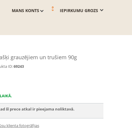
0
MANS KONTS
IEPIRKUMU GROZS
šķi grauzējiem un trušiem 90g
kta ID:
69243
LAIKĀ.
ad šī prece atkal ir pieejama noliktavā.
su klienta fotogrāfijas