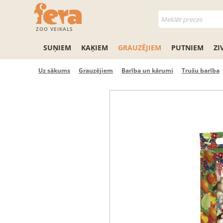
ZOO VEIKALS
SUŅIEM
KAĶIEM
GRAUZĒJIEM
PUTNIEM
ZI
Uz sākums
Grauzējiem
Barība un kārumi
Trušu barība