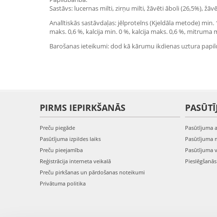
Sastāvs: lucernas milti, zirņu milti, žāvēti āboli (26,5%), 
Analītiskās sastāvdaļas: jēlproteīns (Kjeldāla metode) min.
maks. 0,6 %, kalcija min. 0 %, kalcija maks. 0,6 %, mitruma
Barošanas ieteikumi: dod kā kārumu ikdienas uztura papil
PIRMS IEPIRKŠANĀS
PASŪTĪ
Preču piegāde
Pasūtījuma 
Pasūtījuma izpildes laiks
Pasūtījuma 
Preču pieejamība
Pasūtījuma 
Reģistrācija interneta veikalā
Pieslēgšanā
Preču pirkšanas un pārdošanas noteikumi
Privātuma politika