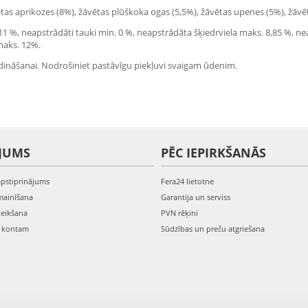
žāvētas aprikozes (8%), žāvētas plūškoka ogas (5,5%), žāvētas upenes (5%), žāv
 11 %, neapstrādāti tauki min. 0 %, neapstrādāta šķiedrviela maks. 8,85 %, nea
 maks. 12%.
dināšanai. Nodrošiniet pastāvīgu piekļuvi svaigam ūdenim.
JUMS
PĒC IEPIRKŠANĀS
apstiprinājums
Fera24 lietotne
mainīšana
Garantija un serviss
veikšana
PVN rēķini
s kontam
Sūdzības un preču atgriešana