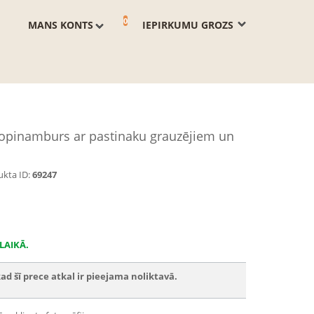
0
MANS KONTS
IEPIRKUMU GROZS
opinamburs ar pastinaku grauzējiem un
kta ID:
69247
LAIKĀ.
ad šī prece atkal ir pieejama noliktavā.