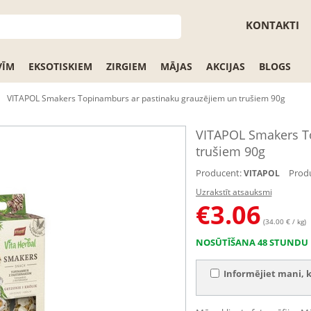
KONTAKTI
VĪM
EKSOTISKIEM
ZIRGIEM
MĀJAS
AKCIJAS
BLOGS
VITAPOL Smakers Topinamburs ar pastinaku grauzējiem un trušiem 90g
VITAPOL Smakers T
trušiem 90g
Producent:
Produ
VITAPOL
Uzrakstīt atsauksmi
€
3.06
(34.00 € / kg)
NOSŪTĪŠANA 48 STUNDU 
Informējiet mani, k