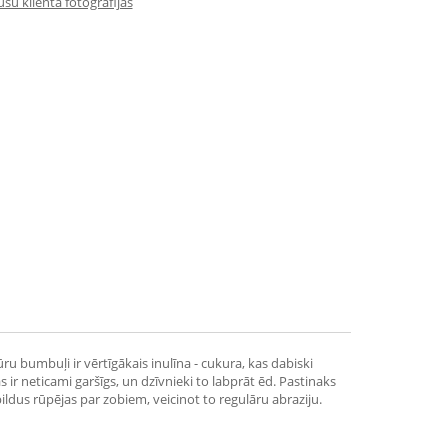
su klienta fotogrāfijas
 bumbuļi ir vērtīgākais inulīna - cukura, kas dabiski
ir neticami garšīgs, un dzīvnieki to labprāt ēd. Pastinaks
ildus rūpējas par zobiem, veicinot to regulāru abraziju.