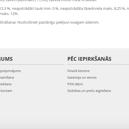
 12,3 %, neapstrādāti tauki min. 0 %, neapstrādāta šķiedrviela maks. 8,25 %, 
 maks. 12%.
dināšanai. Nodrošiniet pastāvīgu piekļuvi svaigam ūdenim.
JUMS
PĒC IEPIRKŠANĀS
apstiprinājums
Fera24 lietotne
mainīšana
Garantija un serviss
veikšana
PVN rēķini
s kontam
Sūdzības un preču atgriešana