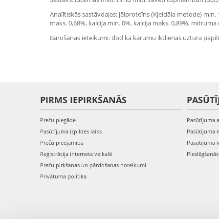
Analītiskās sastāvdaļas: jēlproteīns (Kjeldāla metode) min.
maks. 0,68%, kalcija min. 0%, kalcija maks. 0,89%, mitruma
Barošanas ieteikumi: dod kā kārumu ikdienas uztura papil
PIRMS IEPIRKŠANĀS
PASŪTĪ
Preču piegāde
Pasūtījuma 
Pasūtījuma izpildes laiks
Pasūtījuma 
Preču pieejamība
Pasūtījuma 
Reģistrācija interneta veikalā
Pieslēgšanā
Preču pirkšanas un pārdošanas noteikumi
Privātuma politika