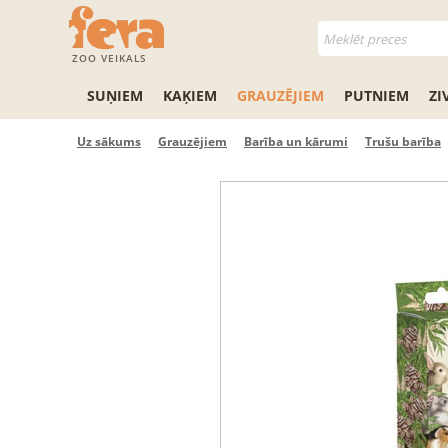
ZOO VEIKALS
SUŅIEM
KAĶIEM
GRAUZĒJIEM
PUTNIEM
ZI
Uz sākums
Grauzējiem
Barība un kārumi
Trušu barība