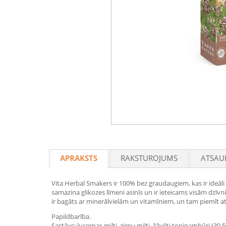
APRAKSTS
RAKSTUROJUMS
ATSAU
Vita Herbal Smakers ir 100% bez graudaugiem, kas ir ideāl
samazina glikozes līmeni asinīs un ir ieteicams visām dzīvn
ir bagāts ar minerālvielām un vitamīniem, un tam piemīt attī
Papildbarība.
Sastāvs: lucernas milti, zirņu milti, žāvēti topinambūri (30,