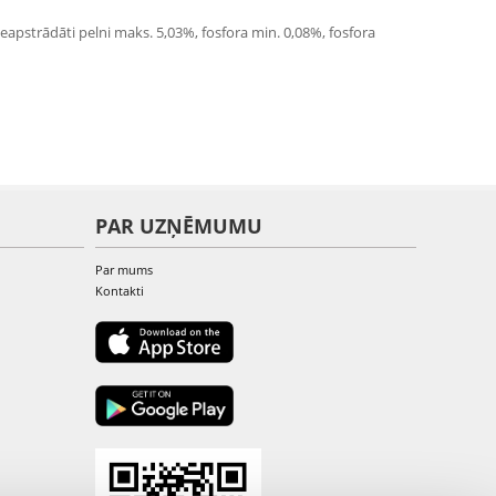
neapstrādāti pelni maks. 5,03%, fosfora min. 0,08%, fosfora
PAR UZŅĒMUMU
Par mums
Kontakti