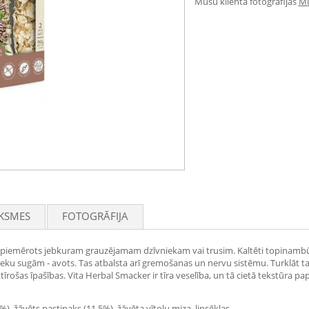
Mūsu klienta fotogrāfijas
Mū
KSMES
FOTOGRĀFIJA
i piemērots jebkuram grauzējamam dzīvniekam vai trusim. Kaltēti topinambūru
ieku sugām - avots. Tas atbalsta arī gremošanas un nervu sistēmu. Turklāt tas 
rošas īpašības. Vita Herbal Smacker ir tīra veselība, un tā cietā tekstūra pap
5%), žāvēts pastinaks (11,5%), žāvēta vītolu miza, linsēklas.