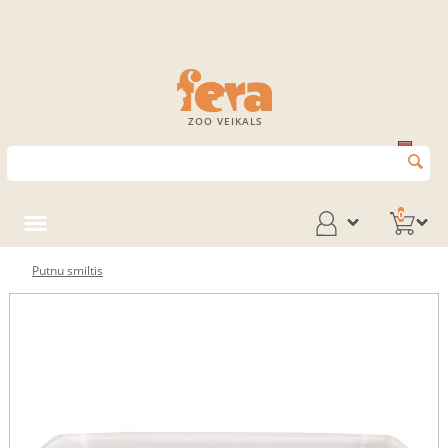
ZOO VEIKALS
0
Putnu smiltis