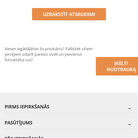
UZRAKSTĪT ATSAUKSMI
Nesen iegādājāties šo produktu? Palīdziet citiem
pircējiem izdarīt pareizo izvēli un pievienot
fotoattēlu(-us)?
ĮKELTI
NUOTRAUKĄ
PIRMS IEPIRKŠANĀS
PASŪTĪJUMS