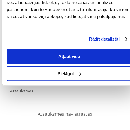
sociālās saziņas līdzekļu, reklamēšanas un analīzes
Svars : 5,4 kg.
partneriem, kuri to var apvienot ar citu informāciju, ko viņiem
Parametri
sniedzat vai ko viņi apkopo, kad lietojat viņu pakalpojumus.
IEPAKOJUMA SVARS
5.4
(KG):
Rādīt detalizēti
PRODUCENT:
VITAPOL
Kādi ir produktu vērtēšanas noteikumi?
Atļaut visu
Tikai reģistrēti FERA24.LV klienti, kuri ir iegādājušies produktu,
var dot tai vērtējumu. Ar zvaigznītēm norādītais vērtējums ir
vidējais no visiem vērtējumiem. Pēc atsauksmju apstrādes mēs
Pielāgot
publicēsim gan pozitīvus, gan negatīvus vērtējumus.
Atsauksmes
Atsauksmes nav atrastas