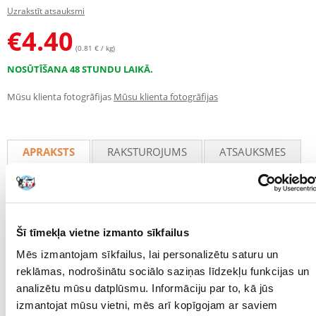
Uzrakstīt atsauksmi
€
4.40
(0.81 € / kg)
NOSŪTĪŠANA 48 STUNDU LAIKĀ.
Mūsu klienta fotogrāfijas
Mūsu klienta fotogrāfijas
APRAKSTS
RAKSTUROJUMS
ATSAUKSMES
FOTOGRĀFIJA
Dabiskas smiltis putniem no minerālu raktuvēm, bez piemaisījumiem.
Šī tīmekļa vietne izmanto sīkfailus
Tas ir lieliski piemērots higiēnas uzturēšanai papagaiļu un citu putnu
būrī, jo tas absorbē mitrumu un nepatīkamas smakas. Produkts ir
Mēs izmantojam sīkfailus, lai personalizētu saturu un
termiski apstrādāts 100C temperatūrā, lai iznīcinātu baktērijas.
reklāmas, nodrošinātu sociālo saziņas līdzekļu funkcijas un
Smiltis nekļūst putekļainas. Sasmalcinātas austeru čaumalas ir kalcija
analizētu mūsu datplūsmu. Informāciju par to, kā jūs
avots.
izmantojat mūsu vietni, mēs arī kopīgojam ar saviem