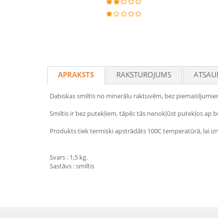
APRAKSTS
RAKSTUROJUMS
ATSAU
Dabiskas smiltis no minerālu raktuvēm, bez piemaisījumiem
Smiltis ir bez putekļiem, tāpēc tās nenokļūst putekļos ap b
Produkts tiek termiski apstrādāts 100C temperatūrā, lai izn
Svars : 1,5 kg.
Sastāvs : smiltis