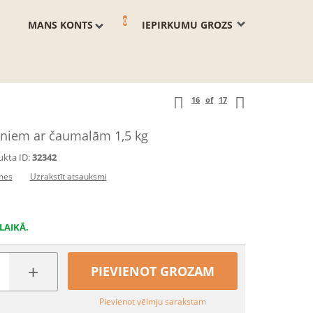
0
MANS KONTS
IEPIRKUMU GROZS
16
of
17
tniem ar čaumalām 1,5 kg
kta ID:
32342
mes
Uzrakstīt atsauksmi
LAIKĀ.
+
PIEVIENOT GROZAM
Pievienot vēlmju sarakstam