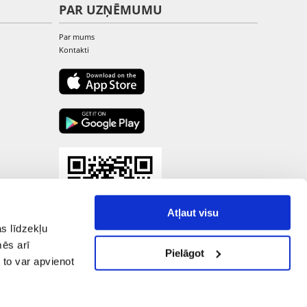
PAR UZŅĒMUMU
Par mums
Kontakti
Atļaut visu
s līdzekļu
mēs arī
Pielāgot
 to var apvienot