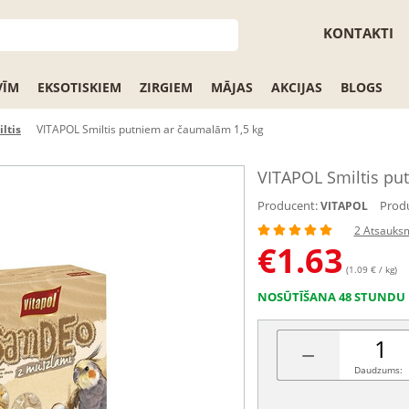
KONTAKTI
VĪM
EKSOTISKIEM
ZIRGIEM
MĀJAS
AKCIJAS
BLOGS
ltis
VITAPOL Smiltis putniem ar čaumalām 1,5 kg
VITAPOL Smiltis pu
Producent:
Produ
VITAPOL
2 Atsauks
€
1.63
(1.09 € / kg)
NOSŪTĪŠANA 48 STUNDU 
−
Daudzums: