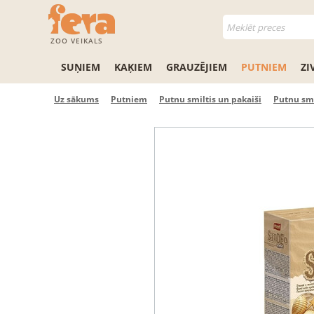
ZOO VEIKALS
SUŅIEM
KAĶIEM
GRAUZĒJIEM
PUTNIEM
ZI
Uz sākums
Putniem
Putnu smiltis un pakaiši
Putnu smi