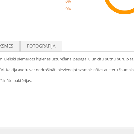
0%
0%
Rec
KSMES
FOTOGRĀFIJA
. Lieliski piemērots higiēnas uzturēšanai papagaiļu un citu putnu būrī, jo
ūri. Kalcija avotu var nodrošināt, pievienojot sasmalcinātas austeru čaumala
īcinātu baktērijas.