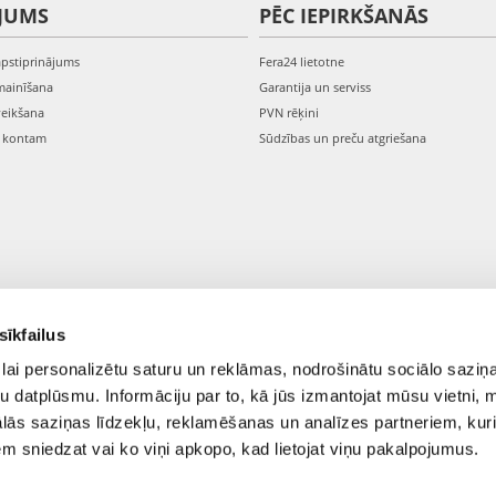
JUMS
PĒC IEPIRKŠANĀS
apstiprinājums
Fera24 lietotne
mainīšana
Garantija un serviss
veikšana
PVN rēķini
s kontam
Sūdzības un preču atgriešana
sīkfailus
lai personalizētu saturu un reklāmas, nodrošinātu sociālo saziņa
u datplūsmu. Informāciju par to, kā jūs izmantojat mūsu vietni, 
ās saziņas līdzekļu, reklamēšanas un analīzes partneriem, kuri
iem sniedzat vai ko viņi apkopo, kad lietojat viņu pakalpojumus.
© 2021-2026 FERA24.LV.