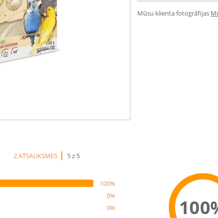
Mūsu klienta fotogrāfijas
Mū
2 ATSAUKSMES
5 z 5
100%
0%
100
0%