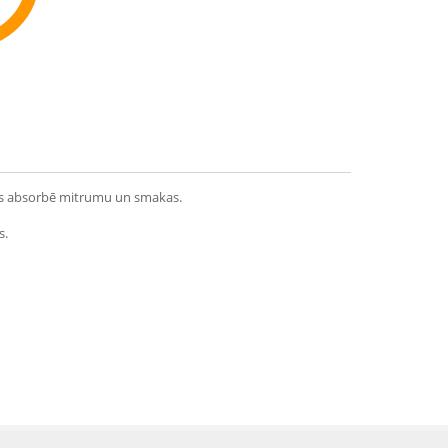
ommend
 tas absorbē mitrumu un smakas.
s.