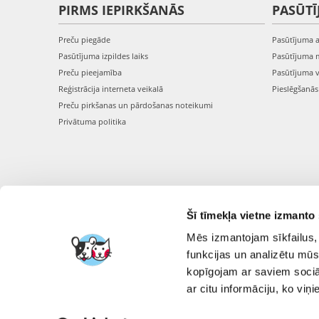
PIRMS IEPIRKŠANĀS
PASŪTĪ
Preču piegāde
Pasūtījuma 
Pasūtījuma izpildes laiks
Pasūtījuma 
Preču pieejamība
Pasūtījuma 
Reģistrācija interneta veikalā
Pieslēgšanā
Preču pirkšanas un pārdošanas noteikumi
Privātuma politika
Šī tīmekļa vietne izmanto 
Mēs izmantojam sīkfailus, 
funkcijas un analizētu mūs
kopīgojam ar saviem sociāl
ar citu informāciju, ko viņ