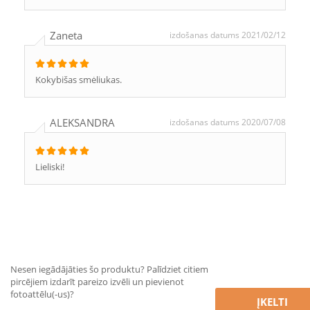
Zaneta
izdošanas datums 2021/02/12
Kokybišas smėliukas.
ALEKSANDRA
izdošanas datums 2020/07/08
Lieliski!
Nesen iegādājāties šo produktu? Palīdziet citiem
pircējiem izdarīt pareizo izvēli un pievienot
fotoattēlu(-us)?
ĮKELTI