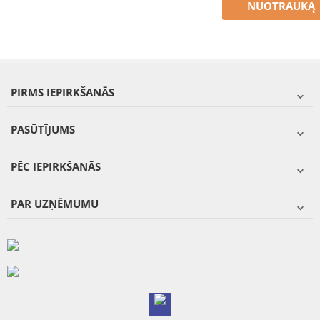
NUOTRAUKĄ
PIRMS IEPIRKŠANĀS
PASŪTĪJUMS
PĒC IEPIRKŠANĀS
PAR UZŅĒMUMU