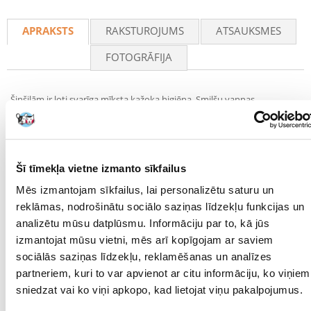
Recommend
APRAKSTS
RAKSTUROJUMS
ATSAUKSMES
FOTOGRĀFIJA
Šinšilām ir ļoti svarīga mīksta kažoka higiēna. Smilšu vannas
nodrošina, ka šo grauzēju biezais kažoks paliek tīrs, veselīgs un skaists.
Smilšu vannas nodrošina, ka kažoks nekļūst blāvs un nesalūst. Smiltis
absorbē arī mitrumu, netīrumus un taukus no kažokādas.
Šī tīmekļa vietne izmanto sīkfailus
Vitapol smiltis tiek termiski apstrādātas 100C temperatūrā, lai
iznīcinātu baktērijas.
Mēs izmantojam sīkfailus, lai personalizētu saturu un
reklāmas, nodrošinātu sociālo saziņas līdzekļu funkcijas un
analizētu mūsu datplūsmu. Informāciju par to, kā jūs
Svars : 5,1 kg
Lietošana: 2-3 reizes nedēļā.
izmantojat mūsu vietni, mēs arī kopīgojam ar saviem
Sastāvs : smiltis
sociālās saziņas līdzekļu, reklamēšanas un analīzes
Parametri
partneriem, kuri to var apvienot ar citu informāciju, ko viņiem
sniedzat vai ko viņi apkopo, kad lietojat viņu pakalpojumus.
PRODUCENT:
VITAPOL