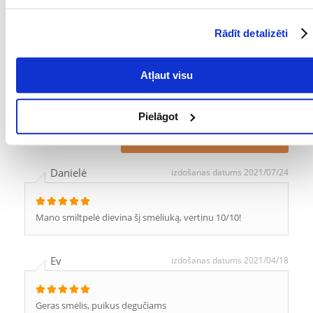
Kādi ir produktu vērtēšanas noteikumi?
Rādīt detalizēti
Tikai reģistrēti FERA24.LV klienti, kuri ir iegādājušies produktu,
var dot tai vērtējumu. Ar zvaigznītēm norādītais vērtējums ir
vidējais no visiem vērtējumiem. Pēc atsauksmju apstrādes mēs
Atļaut visu
publicēsim gan pozitīvus, gan negatīvus vērtējumus.
Atsauksmes
Pielāgot
UZRAKSTĪT ATSAUKSMI
Danielė
izdošanas datums 2021/07/24
Mano smiltpelė dievina šį smėliuką, vertinu 10/10!
Ev
izdošanas datums 2021/04/18
Geras smėlis, puikus degučiams