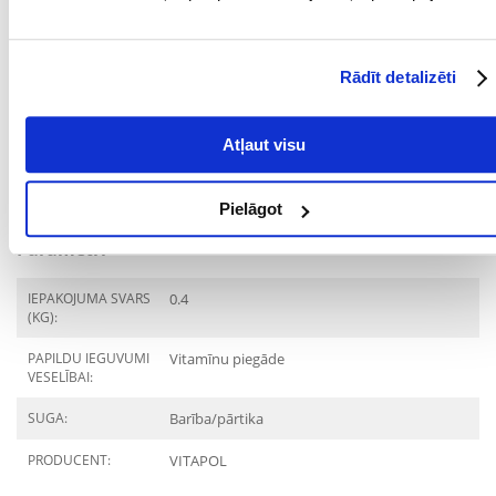
- kukurūzas milti
- kviešu milti
- liofilizēts siers
- timiāns
Rādīt detalizēti
- pētersīļi
- dilles
- zāles milti
- rudzu klijas
Atļaut visu
- auzas
- kalcija karbonāts
- nātrija hlorīds
Pielāgot
- karotīns
Parametri
IEPAKOJUMA SVARS
0.4
(KG):
PAPILDU IEGUVUMI
Vitamīnu piegāde
VESELĪBAI:
SUGA:
Barība/pārtika
PRODUCENT:
VITAPOL