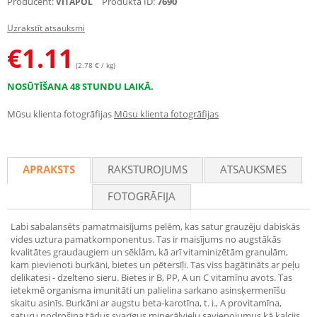
Producent:
Produkta ID:
7690
VITAPOL
Uzrakstīt atsauksmi
€
1.11
(2.78 € / kg)
NOSŪTĪŠANA 48 STUNDU LAIKĀ.
Mūsu klienta fotogrāfijas
Mūsu klienta fotogrāfijas
APRAKSTS
RAKSTUROJUMS
ATSAUKSMES
FOTOGRĀFIJA
Labi sabalansēts pamatmaisījums pelēm, kas satur grauzēju dabiskās
vides uztura pamatkomponentus. Tas ir maisījums no augstākās
kvalitātes graudaugiem un sēklām, kā arī vitaminizētām granulām,
kam pievienoti burkāni, bietes un pētersīļi. Tas viss bagātināts ar peļu
delikatesi - dzelteno sieru. Bietes ir B, PP, A un C vitamīnu avots. Tas
ietekmē organisma imunitāti un palielina sarkano asinsķermenīšu
skaitu asinīs. Burkāni ar augstu beta-karotīna, t. i., A provitamīna,
saturu nodrošina tādus svarīgus minerālvielu savienojumus kā kalcijs,