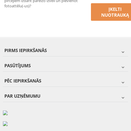
pircējiem izdarīt pareizo izvēli un pievienot
fotoattēlu(-us)?
ĮKELTI
NUOTRAUKĄ
PIRMS IEPIRKŠANĀS
PASŪTĪJUMS
PĒC IEPIRKŠANĀS
PAR UZŅĒMUMU