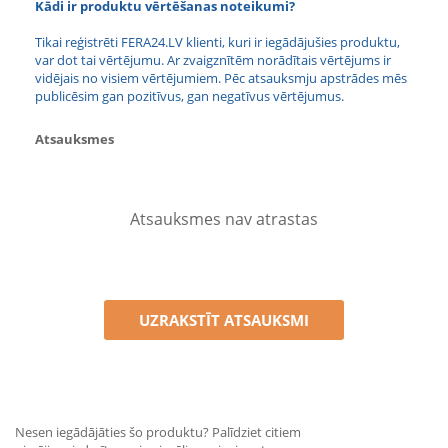
Kādi ir produktu vērtēšanas noteikumi?
Tikai reģistrēti FERA24.LV klienti, kuri ir iegādājušies produktu,
var dot tai vērtējumu. Ar zvaigznītēm norādītais vērtējums ir
vidējais no visiem vērtējumiem. Pēc atsauksmju apstrādes mēs
publicēsim gan pozitīvus, gan negatīvus vērtējumus.
Atsauksmes
Atsauksmes nav atrastas
UZRAKSTĪT ATSAUKSMI
Nesen iegādājāties šo produktu? Palīdziet citiem