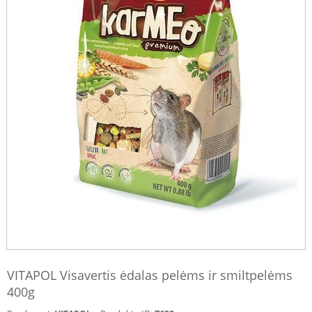
VITAPOL Visavertis ėdalas pelėms ir smiltpelėms
400g