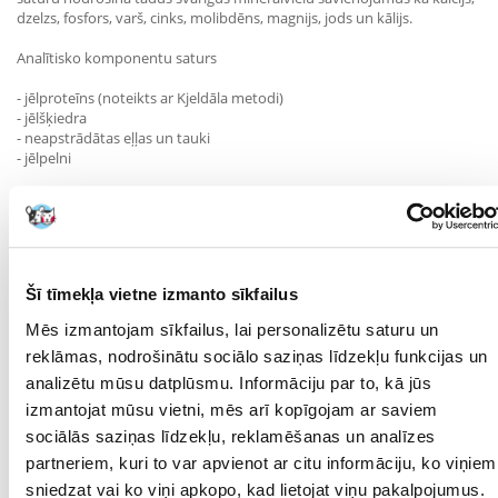
dzelzs, fosfors, varš, cinks, molibdēns, magnijs, jods un kālijs.
Analītisko komponentu saturs
- jēlproteīns (noteikts ar Kjeldāla metodi)
- jēlšķiedra
- neapstrādātas eļļas un tauki
- jēlpelni
Lietošana katru dienu.
Sastāvs:
- kvieši
Šī tīmekļa vietne izmanto sīkfailus
- mieži
- kviešu klijas
Mēs izmantojam sīkfailus, lai personalizētu saturu un
- saulespuķu sēklu atsijas
reklāmas, nodrošinātu sociālo saziņas līdzekļu funkcijas un
- lucernas milti
- kukurūza
analizētu mūsu datplūsmu. Informāciju par to, kā jūs
- sasmalcināta kukurūza
izmantojat mūsu vietni, mēs arī kopīgojam ar saviem
- saulespuķu sēklas
sociālās saziņas līdzekļu, reklamēšanas un analīzes
- burkāns
- rīsu pārslas
partneriem, kuri to var apvienot ar citu informāciju, ko viņiem
- rīsu čipsi
sniedzat vai ko viņi apkopo, kad lietojat viņu pakalpojumus.