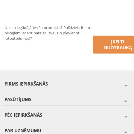
Nesen iegādājāties šo produktu? Palīdziet citiem
pircējiem izdarīt pareizo izvēli un pievienot
fotoattēlu(-us)?
ĮKELTI
NUOTRAUKĄ
PIRMS IEPIRKŠANĀS
PASŪTĪJUMS
PĒC IEPIRKŠANĀS
PAR UZŅĒMUMU