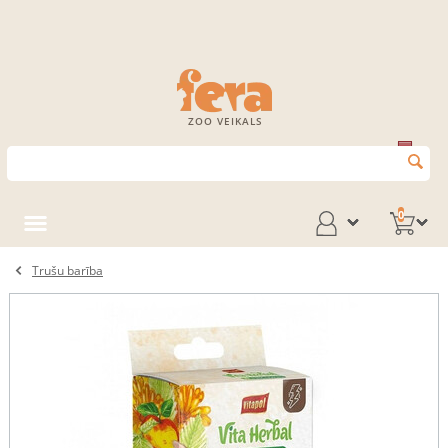
ZOO VEIKALS
0
Trušu barība