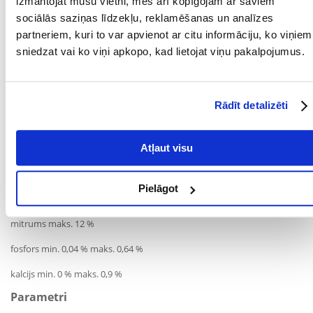
izmantojat mūsu vietni, mēs arī kopīgojam ar saviem
saimniekam.
sociālās saziņas līdzekļu, reklamēšanas un analīzes
partneriem, kuri to var apvienot ar citu informāciju, ko viņiem
Sastāvs:
sniedzat vai ko viņi apkopo, kad lietojat viņu pakalpojumus.
žāvētas burkānu, lucernas milti, zirņu milti, žāvēti tomāti, žāvēti āboli
(10%), žāvēti brokoļi, žāvēti kumelīšu ziedi (3%), linsēklas.
Analītiskais sastāvs:
Rādīt detalizēti
neapstrādāts olbaltumvielas (pēc Kjeldahla metodes) min. 11,5%
Atļaut visu
neapstrādāts tauki min. 1,1%,
kopējās šķiedras maks. 9,45 %,
Pielāgot
kopējie pelni maks. 5,61 %,
mitrums maks. 12 %
fosfors min. 0,04 % maks. 0,64 %
kalcijs min. 0 % maks. 0,9 %
Parametri