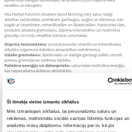
apvienotas dabīgas sastāvdaļas, lai atbalstītu jūsu mājdzīvnieka
veselību un labsajūtu.
Vita Herbal Function Smakers Good Morning Very satur rūpīgi
atlasītas sastāvdaļas, piemēram, garšaugus, augļus un dārzeņus, kas
bagāti ar vitamīniem, minerālvielām un šķiedrvielām. Pateicoties tām,
produkts atbalsta gremošanu, stiprina imūnsistēmu un nodrošina
grauzēju un trušu veselībai būtiskas uzturvielas.
Stiprina imūnsistēmu:
produktā esošie vitamīni un minerālvielas
atbalsta organisma dabiskos aizsardzības mehānismus.
Uzlabo gremošanu:
šķiedrvielas un dabīgie garšaugi palīdz uzturēt
pareizu gremošanas sistēmas darbību.
Palielina enerģiju un dzīvesprieku
: uzturvielas nodrošina enerģiju,
kas nepieciešama ikdienas aktivitātēm.
Uztur
ādas un kažoka veselību:
dabīgās sastāvdaļas veicina veselīgu
ādu un spīdīgu kažoku.
VITAPOL Vita Vita Herbal Funkcionālā smalkmaize Good Morning Very
ir ideāla izvēle grauzēju un trušu īpašniekiem, kuri vēlas saviem
mājdzīvniekiem nodrošināt veselīgu un daudzveidīgu uzturu.
Šī tīmekļa vietne izmanto sīkfailus
Produkts ir bagāts ar dabīgām sastāvdaļām, kas atbalsta jūsu
Mēs izmantojam sīkfailus, lai personalizētu saturu un
mājdzīvnieka vispārējo stāvokli un veselību. Pateicoties Smakers Good
Morning regulārai lietošanai, jūsu mājdzīvnieks būs enerģijas pilns un
reklāmas, nodrošinātu sociālo saziņas līdzekļu funkcijas un
gatavs ikdienas izaicinājumiem. Ērtajā iepakojumā produkts ilgāk
analizētu mūsu datplūsmu. Informāciju par to, kā jūs
saglabājas svaigs, padarot to par lielisku izvēli ikvienam gādīgam