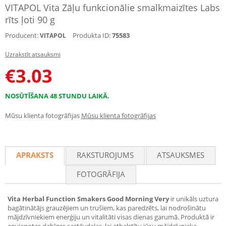
VITAPOL Vita Zāļu funkcionālie smalkmaizītes Labs
rīts ļoti 90 g
Producent:
Produkta ID:
75583
VITAPOL
Uzrakstīt atsauksmi
€
3.03
NOSŪTĪŠANA 48 STUNDU LAIKĀ.
Mūsu klienta fotogrāfijas
Mūsu klienta fotogrāfijas
APRAKSTS
RAKSTUROJUMS
ATSAUKSMES
FOTOGRĀFIJA
Vita Herbal Function Smakers Good Morning Very
ir unikāls uztura
bagātinātājs grauzējiem un trušiem, kas paredzēts, lai nodrošinātu
mājdzīvniekiem enerģiju un vitalitāti visas dienas garumā. Produktā ir