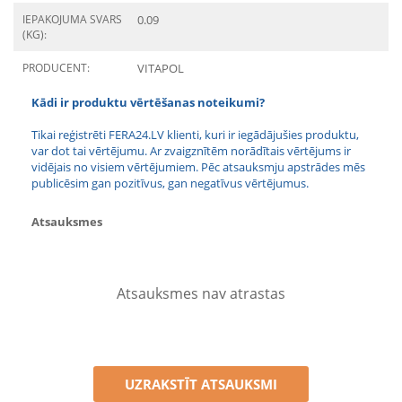
IEPAKOJUMA SVARS
0.09
(KG):
PRODUCENT:
VITAPOL
Kādi ir produktu vērtēšanas noteikumi?
Tikai reģistrēti FERA24.LV klienti, kuri ir iegādājušies produktu,
var dot tai vērtējumu. Ar zvaigznītēm norādītais vērtējums ir
vidējais no visiem vērtējumiem. Pēc atsauksmju apstrādes mēs
publicēsim gan pozitīvus, gan negatīvus vērtējumus.
Atsauksmes
Atsauksmes nav atrastas
UZRAKSTĪT ATSAUKSMI