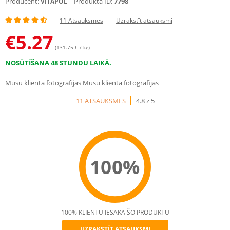
Producent:
Produkta ID:
7798
VITAPOL
11 Atsauksmes
Uzrakstīt atsauksmi
€
5.27
(131.75 € / kg)
NOSŪTĪŠANA 48 STUNDU LAIKĀ.
Mūsu klienta fotogrāfijas
Mūsu klienta fotogrāfijas
11 ATSAUKSMES
4.8 z 5
100%
100% KLIENTU IESAKA ŠO PRODUKTU
UZRAKSTĪT ATSAUKSMI