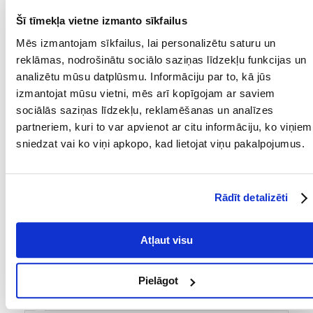
Atsauksmes
Šī tīmekļa vietne izmanto sīkfailus
UZRAKSTĪT ATSAUKSMI
Mēs izmantojam sīkfailus, lai personalizētu saturu un
reklāmas, nodrošinātu sociālo saziņas līdzekļu funkcijas un
analizētu mūsu datplūsmu. Informāciju par to, kā jūs
1
2
izmantojat mūsu vietni, mēs arī kopīgojam ar saviem
sociālās saziņas līdzekļu, reklamēšanas un analīzes
Sandra
izdošanas datums 2020/11/15
partneriem, kuri to var apvienot ar citu informāciju, ko viņiem
sniedzat vai ko viņi apkopo, kad lietojat viņu pakalpojumus.
Šieno paskaninimui.
Rādīt detalizēti
Teresė
izdošanas datums 2020/11/14
Atļaut visu
Visos įsigytos prekės patiko mano žiurkutei,,????
Pielāgot
Katarzyna
izdošanas datums 2020/07/21