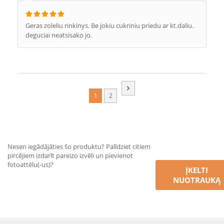
Geras zoleliu rinkinys. Be jokiu cukriniu priedu ar kt.daliu.
deguciai neatsisako jo.
1
2
Nesen iegādājāties šo produktu? Palīdziet citiem
pircējiem izdarīt pareizo izvēli un pievienot
fotoattēlu(-us)?
ĮKELTI
NUOTRAUKĄ