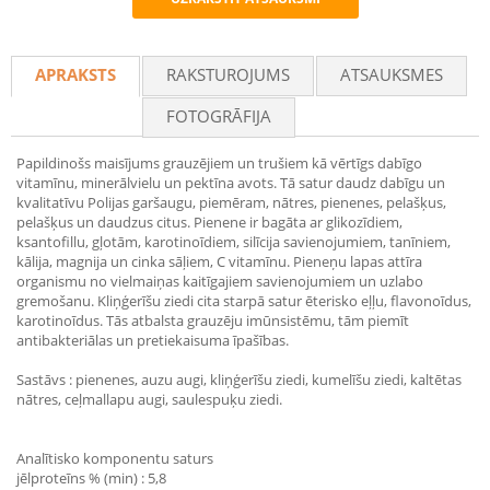
Recommend
APRAKSTS
RAKSTUROJUMS
ATSAUKSMES
FOTOGRĀFIJA
Papildinošs maisījums grauzējiem un trušiem kā vērtīgs dabīgo
vitamīnu, minerālvielu un pektīna avots. Tā satur daudz dabīgu un
kvalitatīvu Polijas garšaugu, piemēram, nātres, pienenes, pelašķus,
pelašķus un daudzus citus. Pienene ir bagāta ar glikozīdiem,
ksantofillu, gļotām, karotinoīdiem, silīcija savienojumiem, tanīniem,
kālija, magnija un cinka sāļiem, C vitamīnu. Pieneņu lapas attīra
organismu no vielmaiņas kaitīgajiem savienojumiem un uzlabo
gremošanu. Kliņģerīšu ziedi cita starpā satur ēterisko eļļu, flavonoīdus,
karotinoīdus. Tās atbalsta grauzēju imūnsistēmu, tām piemīt
antibakteriālas un pretiekaisuma īpašības.
Sastāvs : pienenes, auzu augi, kliņģerīšu ziedi, kumelīšu ziedi, kaltētas
nātres, ceļmallapu augi, saulespuķu ziedi.
Analītisko komponentu saturs
jēlproteīns % (min) : 5,8