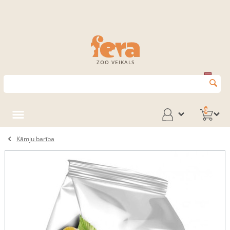
ZOO VEIKALS
0
Kāmju barība