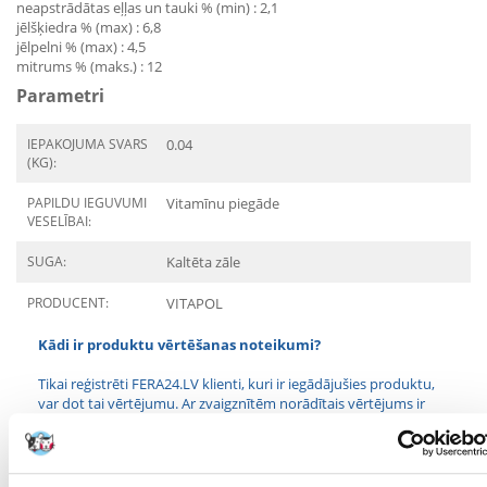
neapstrādātas eļļas un tauki % (min) : 2,1
jēlšķiedra % (max) : 6,8
jēlpelni % (max) : 4,5
mitrums % (maks.) : 12
Parametri
IEPAKOJUMA SVARS
0.04
(KG):
PAPILDU IEGUVUMI
Vitamīnu piegāde
VESELĪBAI:
SUGA:
Kaltēta zāle
PRODUCENT:
VITAPOL
Kādi ir produktu vērtēšanas noteikumi?
Tikai reģistrēti FERA24.LV klienti, kuri ir iegādājušies produktu,
var dot tai vērtējumu. Ar zvaigznītēm norādītais vērtējums ir
vidējais no visiem vērtējumiem. Pēc atsauksmju apstrādes mēs
publicēsim gan pozitīvus, gan negatīvus vērtējumus.