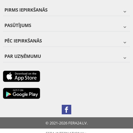
PIRMS IEPIRKŠANĀS
PASŪTĪJUMS
PĒC IEPIRKŠANĀS
PAR UZŅĒMUMU
© 2021-2026 FERA24.LV.