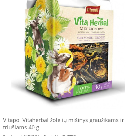
Vitapol Vitaherbal žolelių mišinys graužikams ir
triušiams 40 g