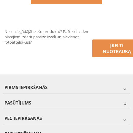
Nesen iegādājāties šo produktu? Palīdziet citiem
pircējiem izdarīt pareizo izvēli un pievienot
fotoattēlu(-us)?
ĮKELTI
NUOTRAUKĄ
PIRMS IEPIRKŠANĀS
PASŪTĪJUMS
PĒC IEPIRKŠANĀS