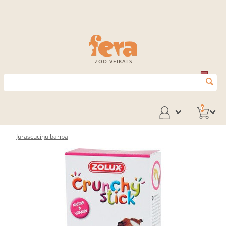
ZOO VEIKALS
0
Jūrascūciņu barība