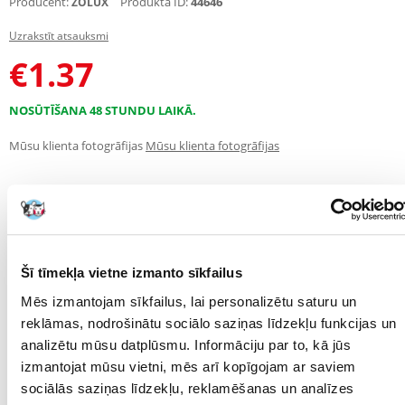
Producent:
Produkta ID:
44646
ZOLUX
Uzrakstīt atsauksmi
€
1.37
NOSŪTĪŠANA 48 STUNDU LAIKĀ.
Mūsu klienta fotogrāfijas
Mūsu klienta fotogrāfijas
APRAKSTS
RAKSTUROJUMS
ATSAUKSMES
FOTOGRĀFIJA
Šī tīmekļa vietne izmanto sīkfailus
Crunchy Sticks flakoni ir izgatavoti no dabīgām, vitamīniem bagātām
Mēs izmantojam sīkfailus, lai personalizētu saturu un
sastāvdaļām un ir īpaši izstrādāti kā papildbarība maziem zīdītājiem.
Tie ir izstrādāti pēc receptēm, kas atbilst katras sugas īpašajām
reklāmas, nodrošinātu sociālo saziņas līdzekļu funkcijas un
vajadzībām, un ir bagātināti ar 2 sastāvdaļām, kas nodrošina
analizētu mūsu datplūsmu. Informāciju par to, kā jūs
baudījumu. Veselīgas, bez krāsvielām, konservantiem un pievienotā
izmantojat mūsu vietni, mēs arī kopīgojam ar saviem
cukura, tās veicina dabisku zobu augšanas regulāciju. Turklāt tie ir
iepakoti maisiņā, lai ilgāk saglabātos svaigi.
sociālās saziņas līdzekļu, reklamēšanas un analīzes