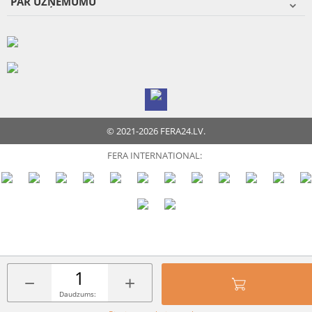
PAR UZŅĒMUMU
© 2021-2026 FERA24.LV.
FERA INTERNATIONAL:
−
+
Daudzums: