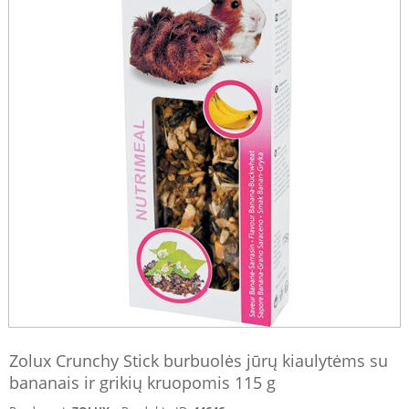
Zolux Crunchy Stick burbuolės jūrų kiaulytėms su
bananais ir grikių kruopomis 115 g