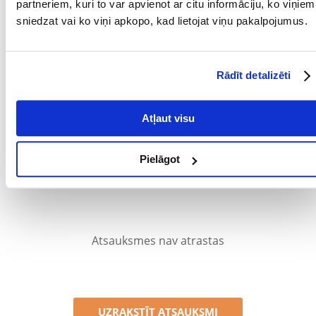
Parametri
partneriem, kuri to var apvienot ar citu informāciju, ko viņiem
sniedzat vai ko viņi apkopo, kad lietojat viņu pakalpojumus.
SUGA:
Vālīte
PRODUCENT:
ZOLUX
Rādīt detalizēti
Kādi ir produktu vērtēšanas noteikumi?
Tikai reģistrēti FERA24.LV klienti, kuri ir iegādājušies produktu,
Atļaut visu
var dot tai vērtējumu. Ar zvaigznītēm norādītais vērtējums ir
vidējais no visiem vērtējumiem. Pēc atsauksmju apstrādes mēs
publicēsim gan pozitīvus, gan negatīvus vērtējumus.
Pielāgot
Atsauksmes
Atsauksmes nav atrastas
UZRAKSTĪT ATSAUKSMI