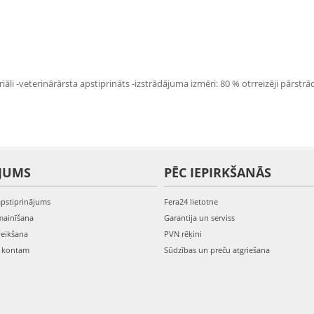
āli -veterinārārsta apstiprināts -izstrādājuma izmēri: 80 % otrreizēji pārstrā
JUMS
PĒC IEPIRKŠANĀS
apstiprinājums
Fera24 lietotne
mainīšana
Garantija un serviss
veikšana
PVN rēķini
s kontam
Sūdzības un preču atgriešana