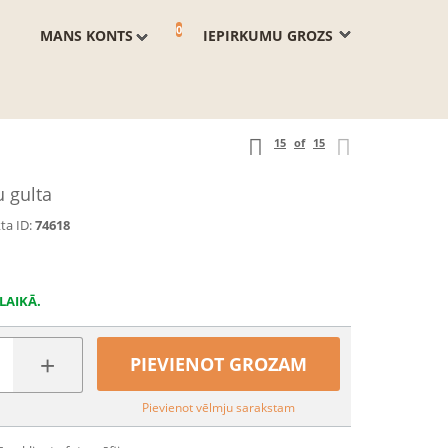
0
MANS KONTS
IEPIRKUMU GROZS
15
of
15
 gulta
ta ID:
74618
LAIKĀ.
+
PIEVIENOT GROZAM
Pievienot vēlmju sarakstam