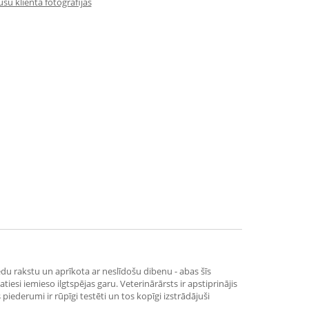
su klienta fotogrāfijas
du rakstu un aprīkota ar neslīdošu dibenu - abas šīs
iesi iemieso ilgtspējas garu. Veterinārārsts ir apstiprinājis
piederumi ir rūpīgi testēti un tos kopīgi izstrādājuši