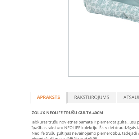
APRAKSTS
RAKSTUROJUMS
ATSAU
ZOLUX NEOLIFE TRUŠU GULTA 40CM
Jebkuras trušu novietnes pamatā ir piemērota gulta. Jūsu p
īpašības raksturo NEOLIFE kolekciju. Šis videi draudzīgais i
Neolife trušu gultiņas nevainojamo piemērotību, tādējādi vēl 
pieredzējuši mazo zīdītāju audzētāji.