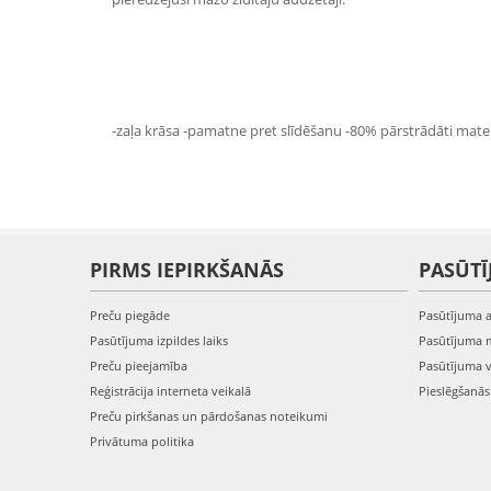
-zaļa krāsa -pamatne pret slīdēšanu -80% pārstrādāti materi
PIRMS IEPIRKŠANĀS
PASŪTĪ
Preču piegāde
Pasūtījuma 
Pasūtījuma izpildes laiks
Pasūtījuma 
Preču pieejamība
Pasūtījuma 
Reģistrācija interneta veikalā
Pieslēgšanā
Preču pirkšanas un pārdošanas noteikumi
Privātuma politika