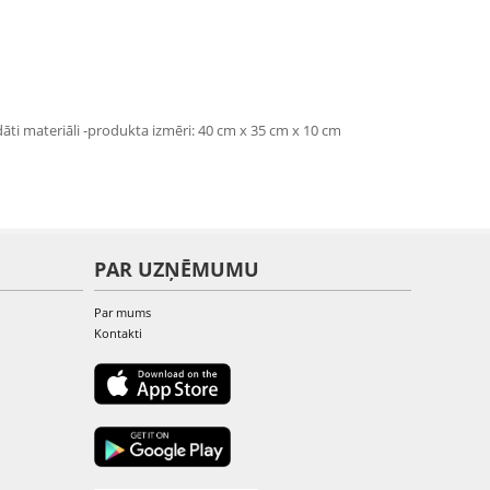
dāti materiāli -produkta izmēri: 40 cm x 35 cm x 10 cm
PAR UZŅĒMUMU
Par mums
Kontakti