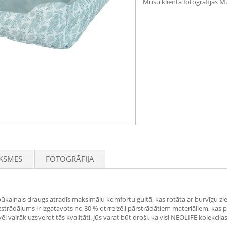
Mūsu klienta fotogrāfijas
Mū
KSMES
FOTOGRĀFIJA
ūkainais draugs atradīs maksimālu komfortu gultā, kas rotāta ar burvīgu zie
zstrādājums ir izgatavots no 80 % otrreizēji pārstrādātiem materiāliem, kas pat
vairāk uzsverot tās kvalitāti. Jūs varat būt droši, ka visi NEOLIFE kolekcijas 