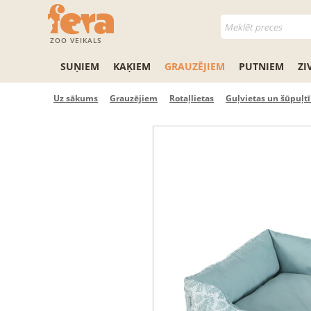
ZOO VEIKALS
SUŅIEM
KAĶIEM
GRAUZĒJIEM
PUTNIEM
ZI
Uz sākums
Grauzējiem
Rotaļlietas
Guļvietas un šūpuļtī