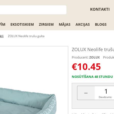
KONTAKTI
VĪM
EKSOTISKIEM
ZIRGIEM
MĀJAS
AKCIJAS
BLOGS
kli
ZOLUX Neolife trušu gulta
ZOLUX Neolife trušu
Producent:
Produk
ZOLUX
€
10.45
NOSŪTĪŠANA 48 STUNDU 
−
Daudzums: