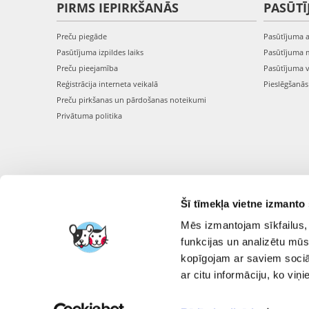
PIRMS IEPIRKŠANĀS
PASŪTĪ
Preču piegāde
Pasūtījuma 
Pasūtījuma izpildes laiks
Pasūtījuma 
Preču pieejamība
Pasūtījuma 
Reģistrācija interneta veikalā
Pieslēgšanā
Preču pirkšanas un pārdošanas noteikumi
Privātuma politika
Šī tīmekļa vietne izmanto 
Mēs izmantojam sīkfailus, 
funkcijas un analizētu mūs
kopīgojam ar saviem sociāl
ar citu informāciju, ko viņ