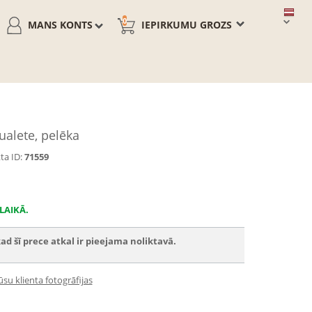
0
MANS KONTS
IEPIRKUMU GROZS
alete, pelēka
ta ID:
71559
LAIKĀ.
ad šī prece atkal ir pieejama noliktavā.
su klienta fotogrāfijas