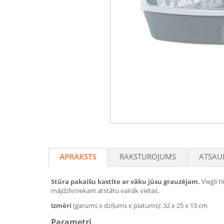
APRAKSTS
RAKSTUROJUMS
ATSAU
Stūra pakaišu kastīte ar vāku jūsu grauzējam.
Viegli t
mājdzīvniekam atstātu vairāk vietas.
Izmēri
(garums x dziļums x platums): 32 x 25 x 15 cm
Parametri