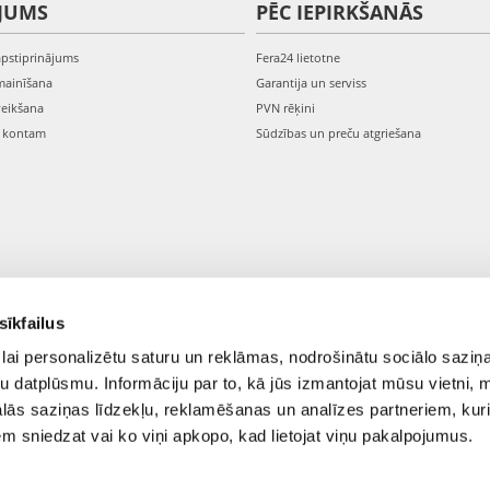
JUMS
PĒC IEPIRKŠANĀS
apstiprinājums
Fera24 lietotne
mainīšana
Garantija un serviss
veikšana
PVN rēķini
s kontam
Sūdzības un preču atgriešana
sīkfailus
lai personalizētu saturu un reklāmas, nodrošinātu sociālo saziņa
u datplūsmu. Informāciju par to, kā jūs izmantojat mūsu vietni, 
ās saziņas līdzekļu, reklamēšanas un analīzes partneriem, kuri
iem sniedzat vai ko viņi apkopo, kad lietojat viņu pakalpojumus.
© 2021-2026 FERA24.LV.