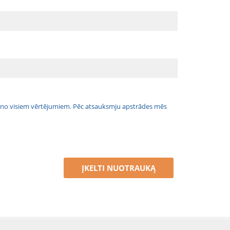
jais no visiem vērtējumiem. Pēc atsauksmju apstrādes mēs
ĮKELTI NUOTRAUKĄ