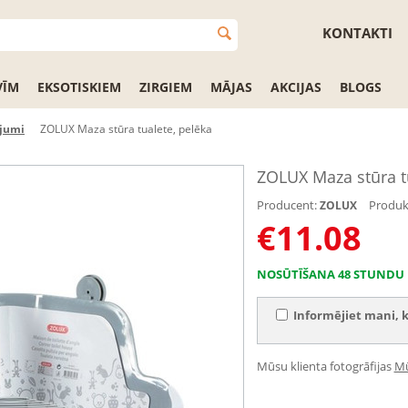
KONTAKTI
VĪM
EKSOTISKIEM
ZIRGIEM
MĀJAS
AKCIJAS
BLOGS
ojumi
ZOLUX Maza stūra tualete, pelēka
ZOLUX Maza stūra tu
Producent:
Produk
ZOLUX
€
11.08
NOSŪTĪŠANA 48 STUNDU 
Informējiet mani, k
Mūsu klienta fotogrāfijas
Mū