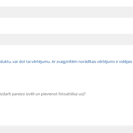
 produktu, var dot tai vērtējumu. Ar zvaigznītēm norādītais vērtējums ir vidē
zdarīt pareizo izvēli un pievienot fotoattēlu(-us)?