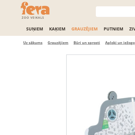
ZOO VEIKALS
SUŅIEM
KAĶIEM
GRAUZĒJIEM
PUTNIEM
ZI
Uz sākums
Grauzējiem
Būri un sprosti
Aploki un iežog