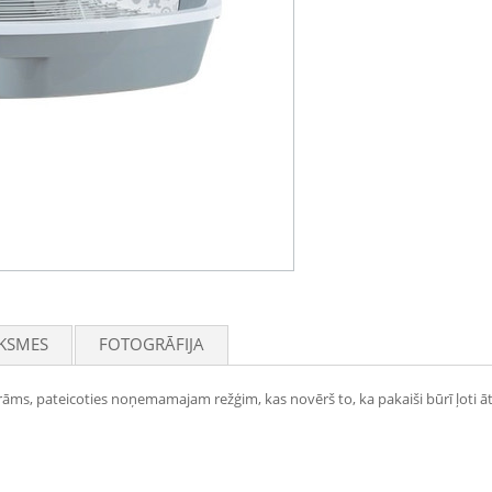
KSMES
FOTOGRĀFIJA
īrāms, pateicoties noņemamajam režģim, kas novērš to, ka pakaiši būrī ļoti ātri 