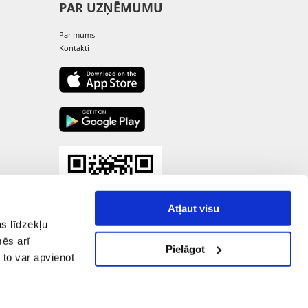
PAR UZŅĒMUMU
Par mums
Kontakti
Atļaut visu
s līdzekļu
mēs arī
Pielāgot
 to var apvienot