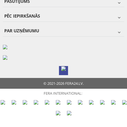
PASŪTĪJUMS
PĒC IEPIRKŠANĀS
PAR UZŅĒMUMU
© 2021-2026 FERA24.LV.
FERA INTERNATIONAL: