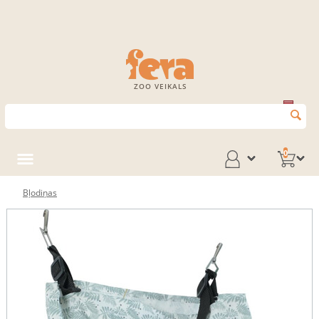
ZOO VEIKALS
0
Bļodiņas