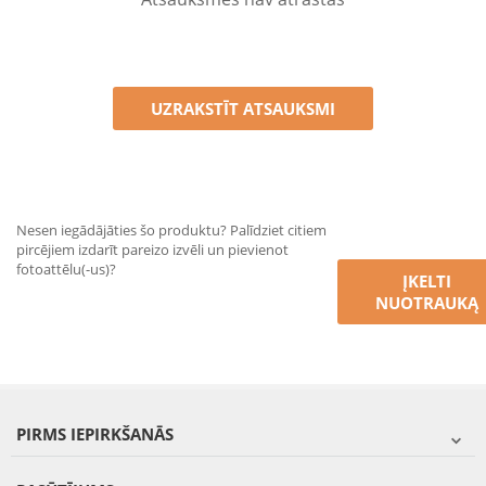
UZRAKSTĪT ATSAUKSMI
Nesen iegādājāties šo produktu? Palīdziet citiem
pircējiem izdarīt pareizo izvēli un pievienot
fotoattēlu(-us)?
ĮKELTI
NUOTRAUKĄ
PIRMS IEPIRKŠANĀS