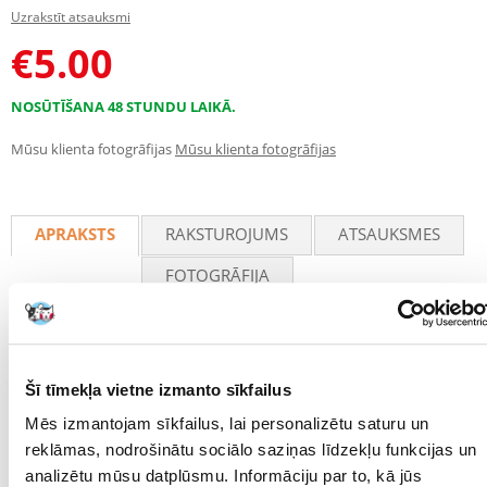
Uzrakstīt atsauksmi
€
5.00
NOSŪTĪŠANA 48 STUNDU LAIKĀ.
Mūsu klienta fotogrāfijas
Mūsu klienta fotogrāfijas
APRAKSTS
RAKSTUROJUMS
ATSAUKSMES
FOTOGRĀFIJA
Katram trušu būrim ir nepieciešams
Neolife barotava
, kas ir galvenā
būra sastāvdaļa. Šim pievilcīgajam maisiņam, kas rotāts ar burvīgu
ziedu motīvu, ir regulējamas siksniņas un piekaramie āķi, kas
nodrošina trušiem vieglu piekļuvi svaigam sienam un dažādo viņu vidi.
Šī tīmekļa vietne izmanto sīkfailus
Izstrādājumam ir divi siena savākšanas caurumi un droša velcro
Mēs izmantojam sīkfailus, lai personalizētu saturu un
aizdare. Šis maisiņš ir izgatavots no 82 % otrreiz pārstrādātu materiālu,
un tas ir saņēmis veterinārārsta apstiprinājumu, kas apliecina tā
reklāmas, nodrošinātu sociālo saziņas līdzekļu funkcijas un
piemērotību trušiem. Jāatzīmē, ka visus NEOLIFE kolekcijas
analizētu mūsu datplūsmu. Informāciju par to, kā jūs
piederumus kopīgi izstrādā un stingri testē pieredzējuši mazo zīdītāju