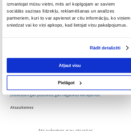
izmantojat mūsu vietni, mēs arī kopīgojam ar saviem
audzētāji.
sociālās saziņas līdzekļu, reklamēšanas un analīzes
partneriem, kuri to var apvienot ar citu informāciju, ko viņiem
sniedzat vai ko viņi apkopo, kad lietojat viņu pakalpojumus.
-2 siena savākšanas caurumi -82% pārstrādāti materiāli -veterinārārsta
apstiprinājums -produkta izmēri: 29 cm x 2 cm x 43 cm
Parametri
Rādīt detalizēti
PRODUCENT:
ZOLUX
Atļaut visu
Kādi ir produktu vērtēšanas noteikumi?
Tikai reģistrēti FERA24.LV klienti, kuri ir iegādājušies produktu,
Pielāgot
var dot tai vērtējumu. Ar zvaigznītēm norādītais vērtējums ir
vidējais no visiem vērtējumiem. Pēc atsauksmju apstrādes mēs
publicēsim gan pozitīvus, gan negatīvus vērtējumus.
Atsauksmes
Atsauksmes nav atrastas