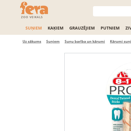
ZOO VEIKALS
SUŅIEM
KAĶIEM
GRAUZĒJIEM
PUTNIEM
ZI
Uz sākums
Suņiem
Suņu barība un kārumi
Kārumi suņ