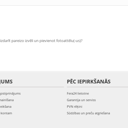
zdarīt pareizo izvēli un pievienot fotoattēlu(-us)?
JUMS
PĒC IEPIRKŠANĀS
apstiprinājums
Fera24 lietotne
mainīšana
Garantija un serviss
veikšana
PVN rēķini
s kontam
Sūdzības un preču atgriešana