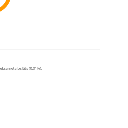
ommend
a heksametafosfāts (0,01%).