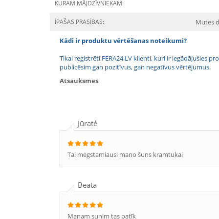
KURAM MĀJDZĪVNIEKAM:
ĪPAŠAS PRASĪBAS:
Mutes 
Kādi ir produktu vērtēšanas noteikumi?
Tikai reģistrēti FERA24.LV klienti, kuri ir iegādājušies
publicēsim gan pozitīvus, gan negatīvus vērtējumus.
Atsauksmes
Jūratė
Tai mėgstamiausi mano šuns kramtukai
Beata
Manam sunim tas patīk