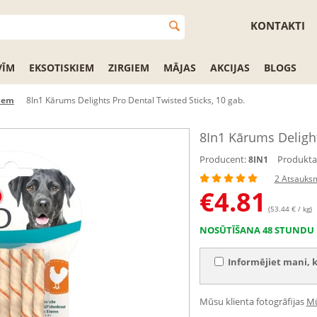
KONTAKTI
VĪM
EKSOTISKIEM
ZIRGIEM
MĀJAS
AKCIJAS
BLOGS
iem
8In1 Kārums Delights Pro Dental Twisted Sticks, 10 gab.
8In1 Kārums Delight
Producent:
Produkta 
8IN1
2 Atsauks
€
4.81
(53.44 € / kg)
NOSŪTĪŠANA 48 STUNDU 
Informējiet mani, k
Mūsu klienta fotogrāfijas
Mū