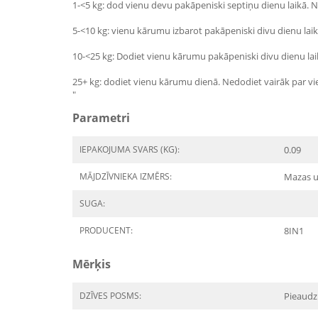
1-<5 kg: dod vienu devu pakāpeniski septiņu dienu laikā. 
5-<10 kg: vienu kārumu izbarot pakāpeniski divu dienu laikā
10-<25 kg: Dodiet vienu kārumu pakāpeniski divu dienu lai
25+ kg: dodiet vienu kārumu dienā. Nedodiet vairāk par vi
"
Parametri
IEPAKOJUMA SVARS (KG):
0.09
MĀJDZĪVNIEKA IZMĒRS:
Mazas u
SUGA:
PRODUCENT:
8IN1
Mērķis
DZĪVES POSMS:
Pieaudz