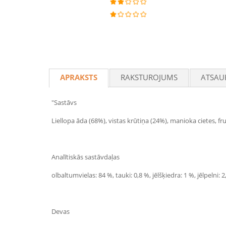
APRAKSTS
RAKSTUROJUMS
ATSAU
"Sastāvs
Liellopa āda (68%), vistas krūtiņa (24%), manioka cietes, fruk
Analītiskās sastāvdaļas
olbaltumvielas: 84 %, tauki: 0,8 %, jēlšķiedra: 1 %, jēlpelni: 2
Devas