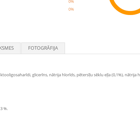
0%
0%
Rec
KSMES
FOTOGRĀFIJA
tooligosaharīdi, glicerīns, nātrija hlorīds, pētersīļu sēklu eļļa (0,1%), nātrij
,3 %.