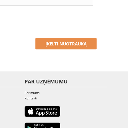
ĮKELTI NUOTRAUKĄ
PAR UZŅĒMUMU
Par mums
Kontakti