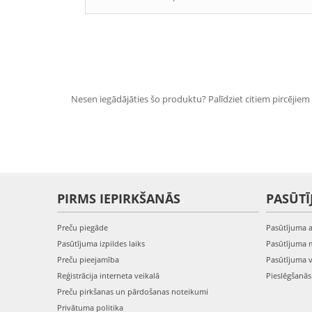
Nesen iegādājāties šo produktu? Palīdziet citiem pircējiem i
PIRMS IEPIRKŠANĀS
PASŪTĪ
Preču piegāde
Pasūtījuma 
Pasūtījuma izpildes laiks
Pasūtījuma 
Preču pieejamība
Pasūtījuma 
Reģistrācija interneta veikalā
Pieslēgšanā
Preču pirkšanas un pārdošanas noteikumi
Privātuma politika