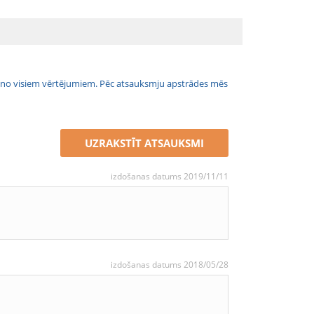
jais no visiem vērtējumiem. Pēc atsauksmju apstrādes mēs
UZRAKSTĪT ATSAUKSMI
izdošanas datums 2019/11/11
izdošanas datums 2018/05/28