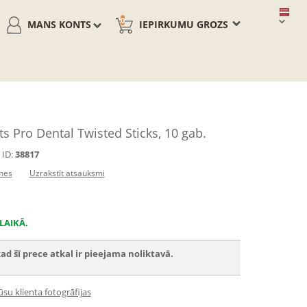
0
MANS KONTS
IEPIRKUMU GROZS
s Pro Dental Twisted Sticks, 10 gab.
ID:
38817
mes
Uzrakstīt atsauksmi
LAIKĀ.
ad šī prece atkal ir pieejama noliktavā.
su klienta fotogrāfijas