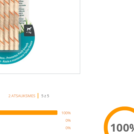
2 ATSAUKSMES
5 z 5
100%
0%
100
0%