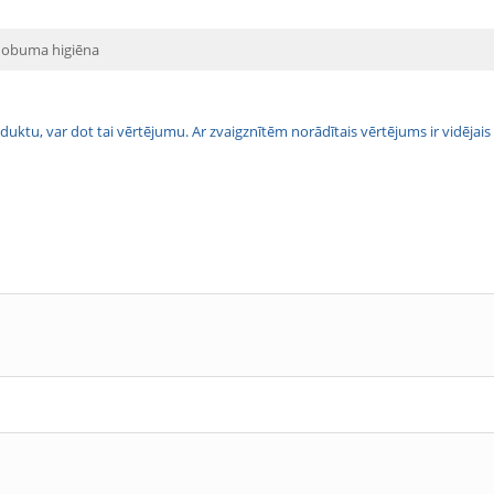
dobuma higiēna
 produktu, var dot tai vērtējumu. Ar zvaigznītēm norādītais vērtējums ir vidē