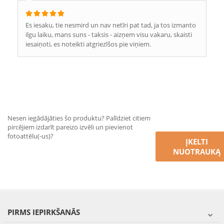
Es iesaku, tie nesmird un nav netīri pat tad, ja tos izmanto
ilgu laiku, mans suns - taksis - aizņem visu vakaru, skaisti
iesaiņoti, es noteikti atgriezīšos pie viņiem.
Nesen iegādājāties šo produktu? Palīdziet citiem
pircējiem izdarīt pareizo izvēli un pievienot
fotoattēlu(-us)?
ĮKELTI
NUOTRAUKĄ
PIRMS IEPIRKŠANĀS