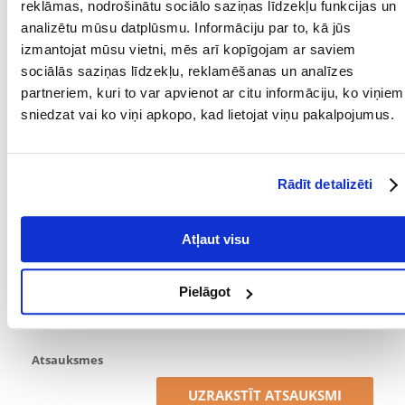
IZMĒRS:
reklāmas, nodrošinātu sociālo saziņas līdzekļu funkcijas un
analizētu mūsu datplūsmu. Informāciju par to, kā jūs
PRODUCENT:
8IN1
izmantojat mūsu vietni, mēs arī kopīgojam ar saviem
sociālās saziņas līdzekļu, reklamēšanas un analīzes
Mērķis
partneriem, kuri to var apvienot ar citu informāciju, ko viņiem
sniedzat vai ko viņi apkopo, kad lietojat viņu pakalpojumus.
DZĪVES POSMS:
Pieaudzis
Sastāvdaļas
Rādīt detalizēti
TAUKI (%):
3.5
Atļaut visu
Kādi ir produktu vērtēšanas noteikumi?
Tikai reģistrēti FERA24.LV klienti, kuri ir iegādājušies produktu,
var dot tai vērtējumu. Ar zvaigznītēm norādītais vērtējums ir
Pielāgot
vidējais no visiem vērtējumiem. Pēc atsauksmju apstrādes mēs
publicēsim gan pozitīvus, gan negatīvus vērtējumus.
Atsauksmes
UZRAKSTĪT ATSAUKSMI