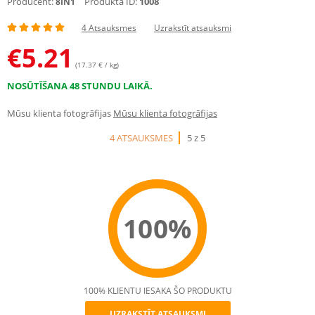
Producent:
Produkta ID:
1008
8IN1
4 Atsauksmes
Uzrakstīt atsauksmi
€
5.21
(17.37 € / kg)
NOSŪTĪŠANA 48 STUNDU LAIKĀ.
Mūsu klienta fotogrāfijas
Mūsu klienta fotogrāfijas
4 ATSAUKSMES
5 z 5
100%
100% KLIENTU IESAKA ŠO PRODUKTU
UZRAKSTĪT ATSAUKSMI