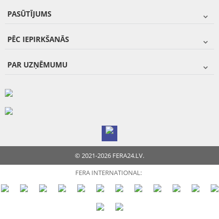
PASŪTĪJUMS
PĒC IEPIRKŠANĀS
PAR UZŅĒMUMU
© 2021-2026 FERA24.LV.
FERA INTERNATIONAL: