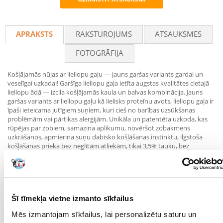
Recommend
APRAKSTS
RAKSTUROJUMS
ATSAUKSMES
FOTOGRĀFIJA
Košļājamās nūjas ar liellopu gaļu — jauns garšas variants gardai un
veselīgai uzkadai! Garšīga liellopu gaļa ietīta augstas kvalitātes cietajā
liellopu ādā — izcila košļājamās kaula un balvas kombinācija. Jauns
garšas variants ar liellopu gaļu kā lielisks proteīnu avots, liellopu gaļa ir
īpaši ieteicama jutīgiem suņiem, kuri cieš no barības uzsūkšanas
problēmām vai pārtikas alerģijām. Unikāla un patentēta uzkoda, kas
rūpējas par zobiem, samazina aplikumu, novēršot zobakmens
uzkrāšanos, apmierina suņu dabisko košļāšanas instinktu, ilgstoša
košļāšanas prieka bez neglītām atliekām, tikai 3,5% tauku, bez
mākslīgām krāsvielām un garšas pastiprinātājiem.
Parametri
IEPAKOJUMA SVARS
0.3
Šī tīmekļa vietne izmanto sīkfailus
(KG):
Mēs izmantojam sīkfailus, lai personalizētu saturu un
MĀJDZĪVNIEKA
Universāls