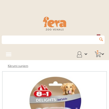
ZOO VEIKALS
0
Kārumi suņiem