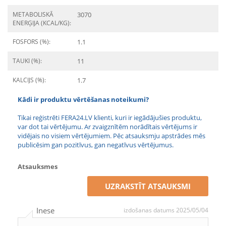
METABOLISKĀ
3070
ENERĢIJA (KCAL/KG):
FOSFORS (%):
1.1
TAUKI (%):
11
KALCIJS (%):
1.7
Kādi ir produktu vērtēšanas noteikumi?
Tikai reģistrēti FERA24.LV klienti, kuri ir iegādājušies produktu,
var dot tai vērtējumu. Ar zvaigznītēm norādītais vērtējums ir
vidējais no visiem vērtējumiem. Pēc atsauksmju apstrādes mēs
publicēsim gan pozitīvus, gan negatīvus vērtējumus.
Atsauksmes
UZRAKSTĪT ATSAUKSMI
Inese
izdošanas datums 2025/05/04