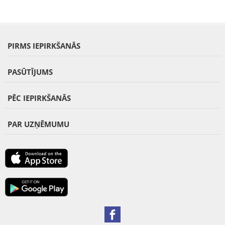
PIRMS IEPIRKŠANĀS
PASŪTĪJUMS
PĒC IEPIRKŠANĀS
PAR UZŅĒMUMU