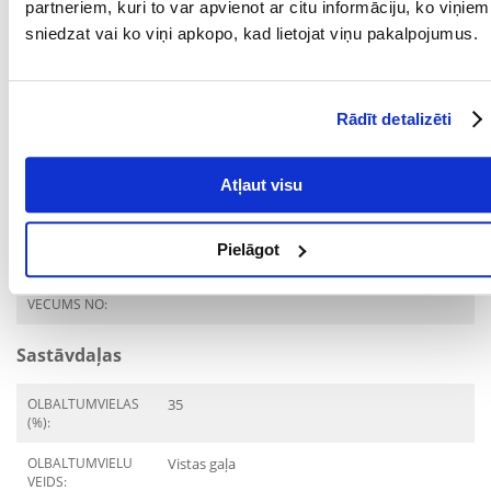
PRODUKTU LĪNIJA:
Acana Light &amp; Fit
partneriem, kuri to var apvienot ar citu informāciju, ko viņiem
sniedzat vai ko viņi apkopo, kad lietojat viņu pakalpojumus.
SUGA:
Barība/pārtika
PRODUCENT:
ACANA
Rādīt detalizēti
Mērķis
DZĪVES POSMS:
Pieaudzis
Atļaut visu
KURAM
MĀJDZĪVNIEKAM:
Pielāgot
MĀJDZĪVNIEKA
12 mēnešu
VECUMS NO:
Sastāvdaļas
OLBALTUMVIELAS
35
(%):
OLBALTUMVIELU
Vistas gaļa
VEIDS: