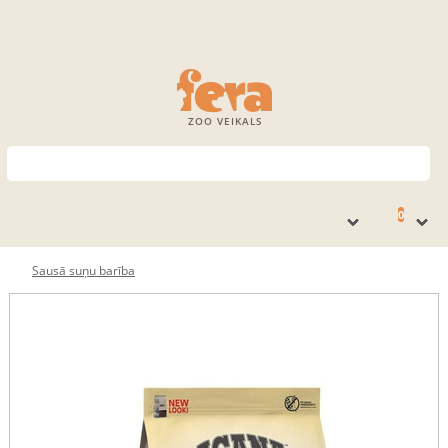
ZOO VEIKALS
0
Sausā suņu barība