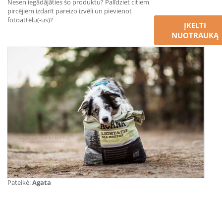
Nesen iegādājāties šo produktu? Palīdziet citiem
pircējiem izdarīt pareizo izvēli un pievienot
fotoattēlu(-us)?
ĮKELTI
NUOTRAUKĄ
Pateikė:
Agata