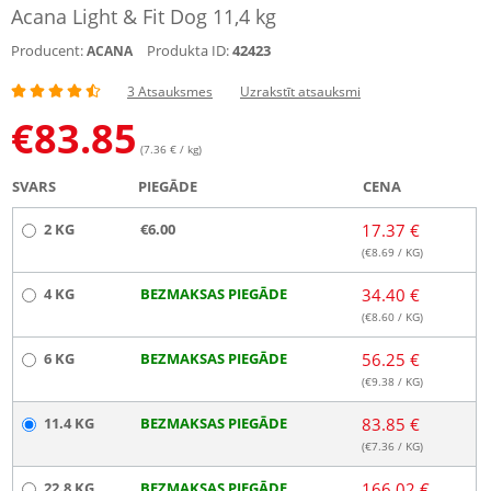
Acana Light & Fit Dog 11,4 kg
Producent:
Produkta ID:
42423
ACANA
3 Atsauksmes
Uzrakstīt atsauksmi
€
83.85
(7.36 € / kg)
SVARS
PIEGĀDE
CENA
2 KG
€6.00
17.37 €
(€
8.69
/ KG)
4 KG
BEZMAKSAS PIEGĀDE
34.40 €
(€
8.60
/ KG)
6 KG
BEZMAKSAS PIEGĀDE
56.25 €
(€
9.38
/ KG)
11.4 KG
BEZMAKSAS PIEGĀDE
83.85 €
(€
7.36
/ KG)
22.8 KG
BEZMAKSAS PIEGĀDE
166.02 €