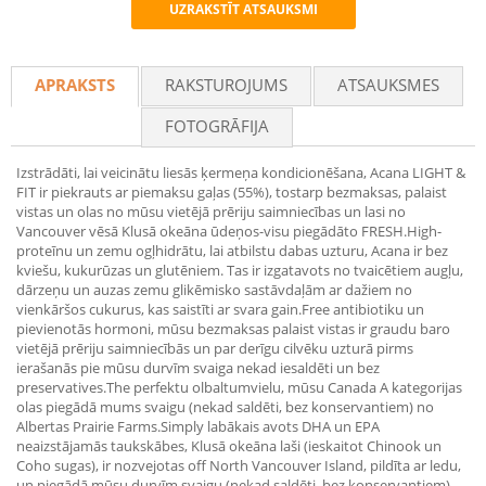
UZRAKSTĪT ATSAUKSMI
Recommend
APRAKSTS
RAKSTUROJUMS
ATSAUKSMES
FOTOGRĀFIJA
Izstrādāti, lai veicinātu liesās ķermeņa kondicionēšana, Acana LIGHT &
FIT ir piekrauts ar piemaksu gaļas (55%), tostarp bezmaksas, palaist
vistas un olas no mūsu vietējā prēriju saimniecības un lasi no
Vancouver vēsā Klusā okeāna ūdeņos-visu piegādāto FRESH.High-
proteīnu un zemu ogļhidrātu, lai atbilstu dabas uzturu, Acana ir bez
kviešu, kukurūzas un glutēniem. Tas ir izgatavots no tvaicētiem augļu,
dārzeņu un auzas zemu glikēmisko sastāvdaļām ar dažiem no
vienkāršos cukurus, kas saistīti ar svara gain.Free antibiotiku un
pievienotās hormoni, mūsu bezmaksas palaist vistas ir graudu baro
vietējā prēriju saimniecībās un par derīgu cilvēku uzturā pirms
ierašanās pie mūsu durvīm svaiga nekad iesaldēti un bez
preservatives.The perfektu olbaltumvielu, mūsu Canada A kategorijas
olas piegādā mums svaigu (nekad saldēti, bez konservantiem) no
Albertas Prairie Farms.Simply labākais avots DHA un EPA
neaizstājamās taukskābes, Klusā okeāna laši (ieskaitot Chinook un
Coho sugas), ir nozvejotas off North Vancouver Island, pildīta ar ledu,
un piegādā mūsu durvīm svaigu (nekad saldēti, bez konservantiem)