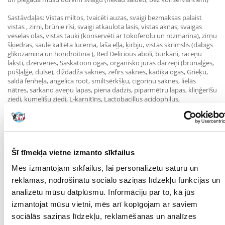
Sastāvdaļas: Vistas miltos, tvaicēti auzas, svaigi bezmaksas palaist
vistas , zirņi, brūnie rīsi, svaigi atkaulota lasis, vistas aknas, svaigas
veselas olas, vistas tauki (konservēti ar tokoferolu un rozmarīna), zirņu
šķiedras, saulē kaltēta lucerna, laša eļļa, ķirbju, vistas skrimslis (dabīgs
glikozamīna un hondroitīna ), Red Delicious āboli, burkāni, rāceņu
laksti, dzērvenes, Saskatoon ogas, organisko jūras dārzeņi (brūnaļģes,
pūšļaļģe, dulse), diždadža saknes, zefīrs saknes, kadiķa ogas, Grieķu,
saldā fenheļa, angelica root, smiltsērkšķu, cigoriņu saknes, lielās
nātres, sarkano aveņu lapas, piena dadzis, piparmētru lapas, kliņģerīšu
ziedi, kumelīšu ziedi, L-karnitīns, Lactobacillus acidophilus,
Enterococcus faecium.Vitamins (vit., vit. D3, vit. E, niacīns, riboflavīns,
lizīns, tiamīna mononitrāts, B12 vit., piridoksīna, folijskābe, biotīns).
Minerālvielas (dzelzs proteināts, cinks proteināts, mangāns proteināts,
kobalts proteināts, varš proteināts).
Parametri
Šī tīmekļa vietne izmanto sīkfailus
Mēs izmantojam sīkfailus, lai personalizētu saturu un
IEPAKOJUMA SVARS
11.4
(KG):
reklāmas, nodrošinātu sociālo saziņas līdzekļu funkcijas un
analizētu mūsu datplūsmu. Informāciju par to, kā jūs
MĀJDZĪVNIEKA
Universāls
izmantojat mūsu vietni, mēs arī kopīgojam ar saviem
IZMĒRS:
sociālās saziņas līdzekļu, reklamēšanas un analīzes