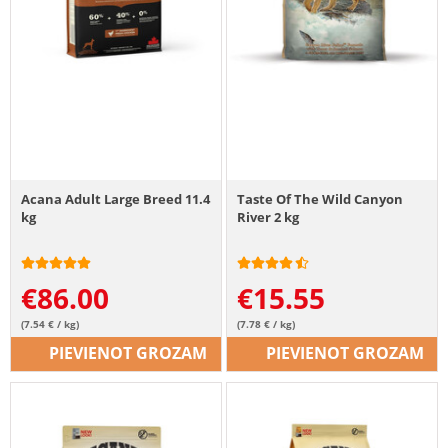
Acana Adult Large Breed 11.4
Taste Of The Wild Canyon
kg
River 2 kg
€
86.00
€
15.55
(7.54 € / kg)
(7.78 € / kg)
PIEVIENOT GROZAM
PIEVIENOT GROZAM