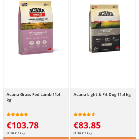
Acana Grass-Fed Lamb 11.4
Acana Light & Fit Dog 11,4 kg
kg
€
103.78
€
83.85
(9.10 € / kg)
(7.36 € / kg)