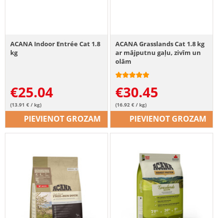
ACANA Indoor Entrée Cat 1.8
ACANA Grasslands Cat 1.8 kg
kg
ar mājputnu gaļu, zivīm un
olām
€
25.04
€
30.45
(13.91 € / kg)
(16.92 € / kg)
PIEVIENOT GROZAM
PIEVIENOT GROZAM