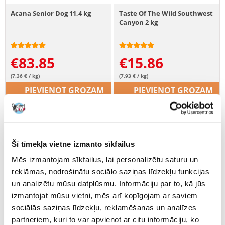
Acana Senior Dog 11,4 kg
Taste Of The Wild Southwest
Canyon 2 kg
€
83.85
€
15.86
(7.36 € / kg)
(7.93 € / kg)
PIEVIENOT GROZAM
PIEVIENOT GROZAM
Šī tīmekļa vietne izmanto sīkfailus
Mēs izmantojam sīkfailus, lai personalizētu saturu un
reklāmas, nodrošinātu sociālo saziņas līdzekļu funkcijas
un analizētu mūsu datplūsmu. Informāciju par to, kā jūs
izmantojat mūsu vietni, mēs arī kopīgojam ar saviem
sociālās saziņas līdzekļu, reklamēšanas un analīzes
partneriem, kuri to var apvienot ar citu informāciju, ko