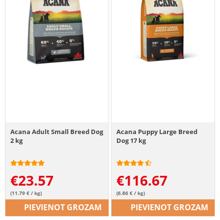
Acana Adult Small Breed Dog
Acana Puppy Large Breed
2 kg
Dog 17 kg
€
23.57
€
116.67
(11.79 € / kg)
(6.86 € / kg)
PIEVIENOT GROZAM
PIEVIENOT GROZAM