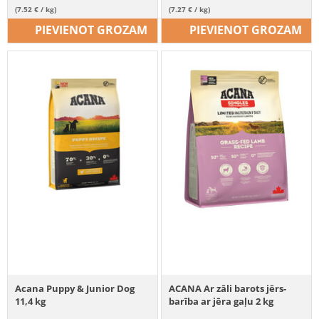
(7.52 € / kg)
(7.27 € / kg)
PIEVIENOT GROZAM
PIEVIENOT GROZAM
Acana Puppy & Junior Dog
ACANA Ar zāli barots jērs-
11,4 kg
barība ar jēra gaļu 2 kg