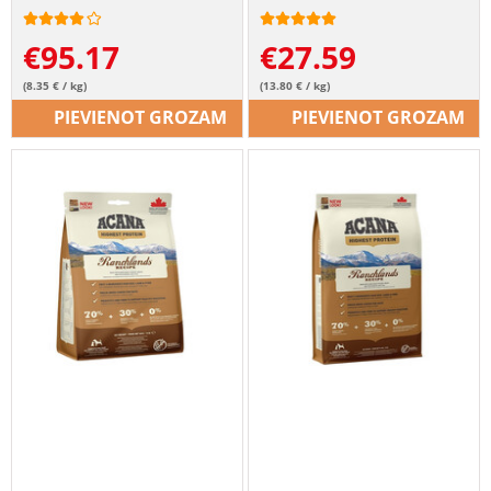
€
95.17
€
27.59
(8.35 € / kg)
(13.80 € / kg)
PIEVIENOT GROZAM
PIEVIENOT GROZAM