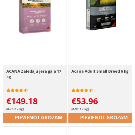
ACANA Zālēdāju jēra gaļa 17
Acana Adult Small Breed 6 kg
kg
€
149.18
€
53.96
(8.78 € / kg)
(8.99 € / kg)
PIEVIENOT GROZAM
PIEVIENOT GROZAM