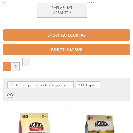
.
.
.
.
.
.
PAPLAŠINĀT
APRAKSTU
SHOW KATEGORIJAS
RODYTI FILTRUS
1
2
Kārtot pēc popularitātes: Augstākā
100 Lapā
?