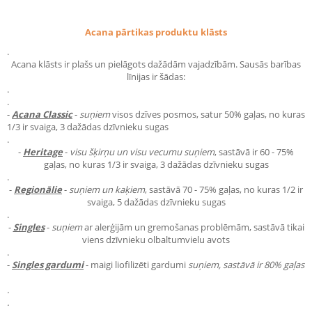
Acana pārtikas produktu klāsts
.
Acana klāsts ir plašs un pielāgots dažādām vajadzībām. Sausās barības
līnijas ir šādas:
.
.
-
Acana Classic
-
suņiem
visos dzīves posmos, satur 50% gaļas, no kuras
1/3 ir svaiga, 3 dažādas dzīvnieku sugas
.
-
Heritage
-
visu šķirņu un visu vecumu suņiem
, sastāvā ir 60 - 75%
gaļas, no kuras 1/3 ir svaiga, 3 dažādas dzīvnieku sugas
.
-
Regionālie
-
suņiem un kaķiem
, sastāvā 70 - 75% gaļas, no kuras 1/2 ir
svaiga, 5 dažādas dzīvnieku sugas
.
-
Singles
-
suņiem
ar alerģijām un gremošanas problēmām, sastāvā tikai
viens dzīvnieku olbaltumvielu avots
.
-
Singles gardumi
- maigi liofilizēti gardumi
suņiem
, sastāvā ir 80% gaļas
.
.