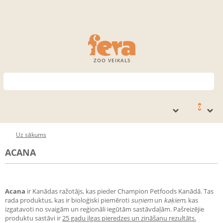
ZOO VEIKALS
0
Uz sākums
ACANA
Acana
ir Kanādas ražotājs, kas pieder Champion Petfoods Kanādā. Tas
rada produktus, kas ir bioloģiski piemēroti
suņiem
un
kaķiem
, kas
izgatavoti no svaigām un reģionāli iegūtām sastāvdaļām. Pašreizējie
produktu sastāvi ir
25 gadu ilgas
pieredzes
un
zināšanu
rezultāts.