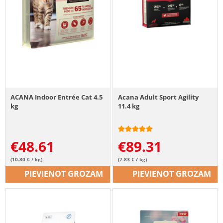
ACANA Indoor Entrée Cat 4.5
Acana Adult Sport Agility
kg
11.4 kg
€
48.61
€
89.31
(10.80 € / kg)
(7.83 € / kg)
PIEVIENOT GROZAM
PIEVIENOT GROZAM