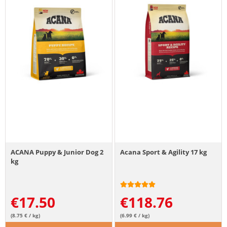
ACANA Puppy & Junior Dog 2
Acana Sport & Agility 17 kg
kg
€
17.50
€
118.76
(8.75 € / kg)
(6.99 € / kg)