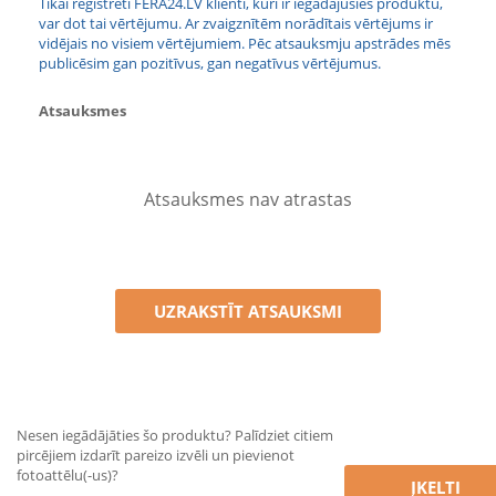
Tikai reģistrēti FERA24.LV klienti, kuri ir iegādājušies produktu,
var dot tai vērtējumu. Ar zvaigznītēm norādītais vērtējums ir
vidējais no visiem vērtējumiem. Pēc atsauksmju apstrādes mēs
publicēsim gan pozitīvus, gan negatīvus vērtējumus.
Atsauksmes
Atsauksmes nav atrastas
UZRAKSTĪT ATSAUKSMI
Nesen iegādājāties šo produktu? Palīdziet citiem
pircējiem izdarīt pareizo izvēli un pievienot
fotoattēlu(-us)?
ĮKELTI