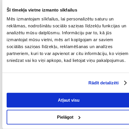
(holīns): 1050 mg, 3b612 (cinks): 160 mg, 3b407 (varš): 3a821 B1
vitamīns: 100 mg, 3a825 un B2 vitamīns: 20 mg, 3a314niacīns: 200 mg,
Šī tīmekļa vietne izmanto sīkfailus
3a841kalcija D-pantotenāts: 60 mg, 3a831 vitamīns B6: 35 mg, 3a316
Mēs izmantojam sīkfailus, lai personalizētu saturu un
folijskābe: 7 mg, 3a835 vitamīns B12: 0,2 mg, 3a671 vitamīns D3: 1000
IU, 3a700 E vitamīns: 500IU. Zootehniskās piedevas: 4b1707
reklāmas, nodrošinātu sociālo saziņas līdzekļu funkcijas un
Enterococcus faecium DSM10663/NCIMB 10415: 1 x 109 CFU.
analizētu mūsu datplūsmu. Informāciju par to, kā jūs
"
izmantojat mūsu vietni, mēs arī kopīgojam ar saviem
Parametri
sociālās saziņas līdzekļu, reklamēšanas un analīzes
partneriem, kuri to var apvienot ar citu informāciju, ko viņiem
IEPAKOJUMA SVARS
11.4
sniedzat vai ko viņi apkopo, kad lietojat viņu pakalpojumus.
(KG):
MĀJDZĪVNIEKA
Universāls
IZMĒRS:
Rādīt detalizēti
PRODUKTU LĪNIJA:
ACANA Yorkshire Pork
PRODUCENT:
CANIVERA
Atļaut visu
Mērķis
Pielāgot
DZĪVES POSMS:
Pieaudzis