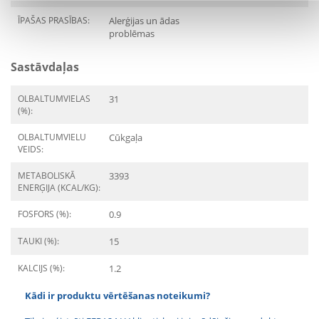
ĪPAŠAS PRASĪBAS:
Alerģijas un ādas
problēmas
Sastāvdaļas
OLBALTUMVIELAS
31
(%):
OLBALTUMVIELU
Cūkgaļa
VEIDS:
METABOLISKĀ
3393
ENERĢIJA (KCAL/KG):
FOSFORS (%):
0.9
TAUKI (%):
15
KALCIJS (%):
1.2
Kādi ir produktu vērtēšanas noteikumi?