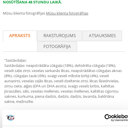
NOSŪTĪŠANA 48 STUNDU LAIKĀ.
Mūsu klienta fotogrāfijas
Mūsu klienta fotogrāfijas
APRAKSTS
RAKSTUROJUMS
ATSAUKSMES
FOTOGRĀFIJA
"Sastāvdaļas:
Sastāvdaļas: neapstrādāta cūkgaļa (18%), dehidrēta cūkgaļa (18%),
veseli zaļie zirņi, veselas sarkanās lēcas, neapstrādātas cūkgaļas aknas
(8%), cūkgaļas tauki (6%), svaigi veseli mīkstie ķirbji (4%), veseli
aunazirņi, veselas zaļās lēcas, veseli dzeltenie zirņi, lēcas šķiedrvielas,
zirņu ciete, aļģes (EPA un DHA avots), svaigs vesels ķirbis, kaltētas
jūraszāles, sāls, veselas mellenes, veselas mellenes, kaltētas cigoriņu
saknes, kurkuma, piena dadzis, dadzis, dadzis, lavanda, baldriāna
sakne, mežrozīte.
PIEDEVAS (uz kg): tehnoloģiskās piedevas: 1b306(i) tokoferola
ekstrakts no augu eļļām: 110 mg, 1a330 citronskābe: 40 mg.
organoleptiskās piedevas: rozmarīna ekstrakts: rozmarīns: 75 mg.
Uzturīgās piedevas: 3a370 taurīns: 1500 mg, 3a890 holīna hlorīds