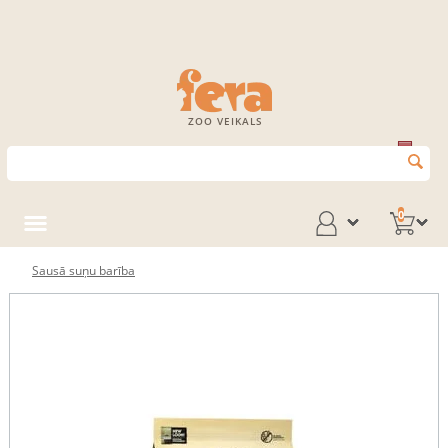
ZOO VEIKALS
0
Sausā suņu barība