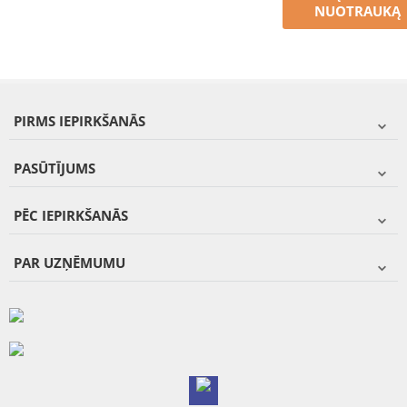
NUOTRAUKĄ
PIRMS IEPIRKŠANĀS
PASŪTĪJUMS
PĒC IEPIRKŠANĀS
PAR UZŅĒMUMU